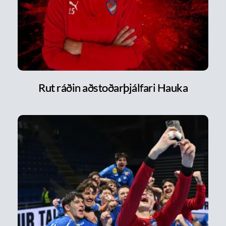
Rut ráðin aðstoðarþjálfari Hauka