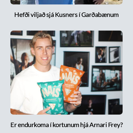
Hefði viljað sjá Kusners í Garðabænum
Er endurkoma í kortunum hjá Arnari Frey?