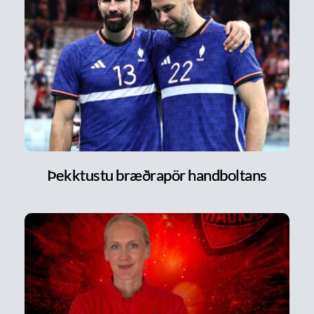
Þekktustu bræðrapör handboltans