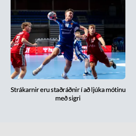
Strákarnir eru staðráðnir í að ljúka mótinu
með sigri