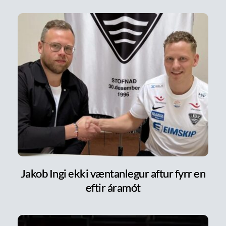
Jakob Ingi ekki væntanlegur aftur fyrr en
eftir áramót