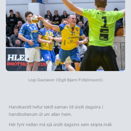
Logi Gautason ((Egill Bjarni Friðjónsson))
Handkastið hefur tekið saman öll úrslit dagsins í
handboltanum út um allan heim.
Hér fyrir neðan má sjá úrslit dagsins sem skipta máli.