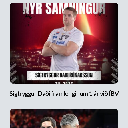
Sigtryggur Daði framlengir um 1 ár við ÍBV