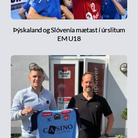
Þýskaland og Slóvenía mætast í úrslitum
EM U18