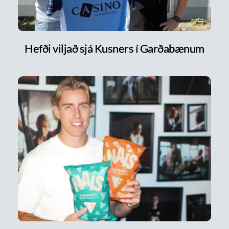
Hefði viljað sjá Kusners í Garðabænum