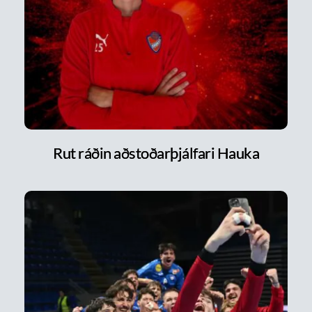
Rut ráðin aðstoðarþjálfari Hauka