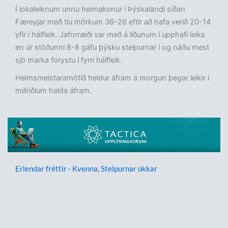
Í lokaleiknum unnu heimakonur í Þýskalandi síðan
Færeyjar með tíu mörkum 36-26 eftir að hafa verið 20-14
yfir í hálfleik. Jafnrræði var með á liðunum í upphafi leiks
en úr stöðunni 8-8 gáfu þýsku stelpurnar í og náðu mest
sjö marka forystu í fyrri hálfleik.
Heimsmeistaramótið heldur áfram á morgun þegar leikir í
millriðlum halda áfram.
Erlendar fréttir - Kvenna
,
Stelpurnar okkar