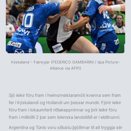
Þýskaland – Færeyjar (FEDERICO GAMBARINI / dpa Picture-
Alliance via AFP))
Sjö leikir fóru fram í heimsmeistaramóti kvenna sem fram
fer í Þýskalandi og Hollandi um þessar mundir. Fjórir leikir
fóru fram í lokaumferð riðlakeppninnar og þrír leikir fóru
fram í milliriðli 2 þar sem íslenska landsliðið er í eldlínunni.
Argentína og Túnis voru síðustu þjóðirnar til að tryggja sér