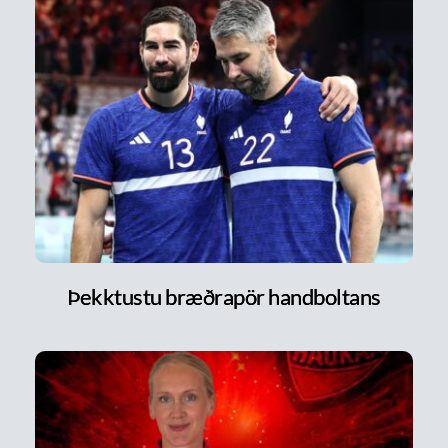
Þekktustu bræðrapör handboltans