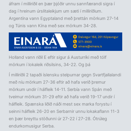
áfram í milliriðil en þær þjóðir unnu sannfærandi sigra í
dag í hreinum úrslitaleikjum um sæti í milliriðlum.
Argentína vann Egyptaland með þrettán mörkum 27-14
og Túnis vann Kína með sex mörkum 34-28.
Holland vann riðil E eftir sigur á Austurríki með tólf
mörkum í lokaleik riðsilsins, 34-22. Og þá
Í milliriðli 2 tapaði íslensku stelpurnar gegn Svartfjallalandi
með níu mörkum 27-36 eftir að hafa verið þremur
mörkum undir í hálfleik 14-11. Serbía vann Spán með
tveimur mörkum 31-29 eftir að hafa verið 19-17 undir í
hálfleik. Spænska liðið náði mest sex marka forystu í
seinni hálfleik 26-20 en Serbarnir unnu lokakaflann 11-3
en þær breyttu stöðunni úr 27-22 í 27-28. Ótrúleg
endurkomusigur Serba.