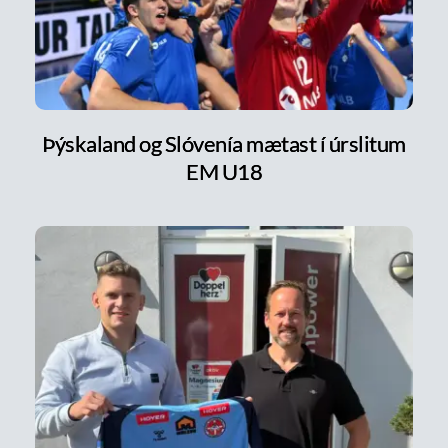
Þýskaland og Slóvenía mætast í úrslitum
EM U18