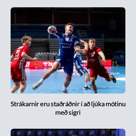
Strákarnir eru staðráðnir í að ljúka mótinu
með sigri