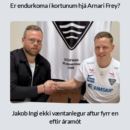
Er endurkoma í kortunum hjá Arnari Frey?
Jakob Ingi ekki væntanlegur aftur fyrr en
eftir áramót