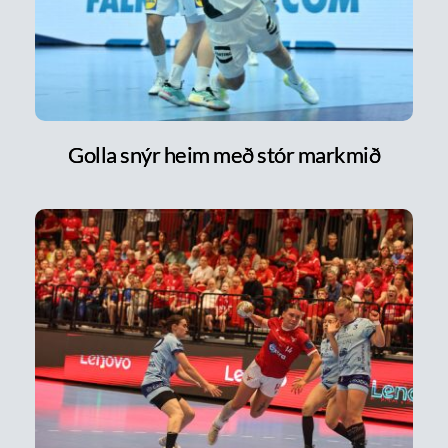
Golla snýr heim með stór markmið