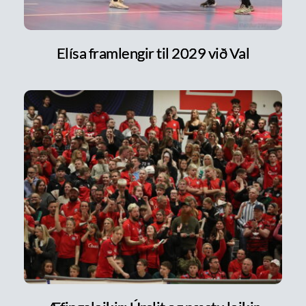
Elísa framlengir til 2029 við Val