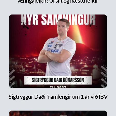
Æfingaleikir: Úrslit og næstu leikir
Sigtryggur Daði framlengir um 1 ár við ÍBV