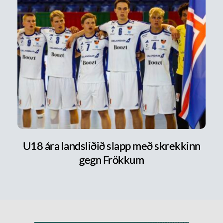
U18 ára landsliðið slapp með skrekkinn
gegn Frökkum