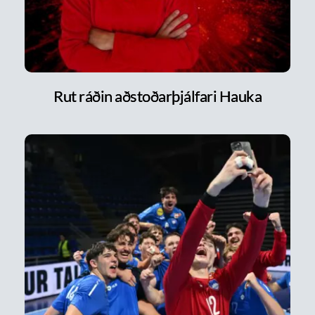
Rut ráðin aðstoðarþjálfari Hauka