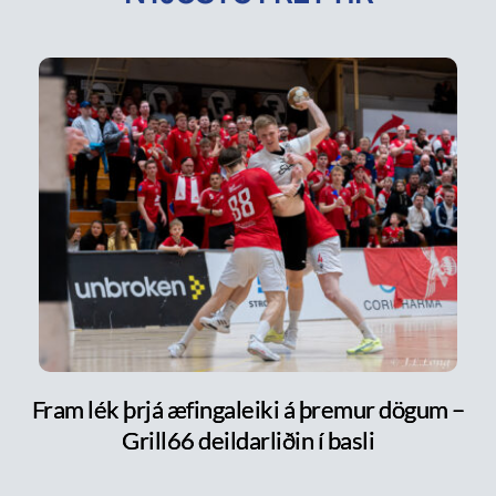
Fram lék þrjá æfingaleiki á þremur dögum –
Grill66 deildarliðin í basli