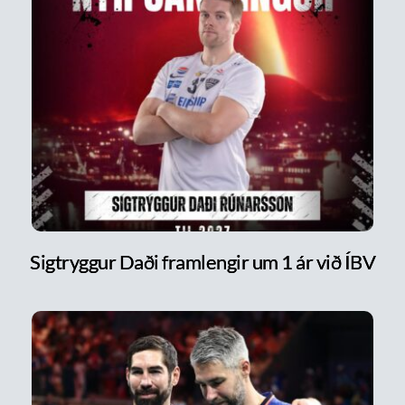
Sigtryggur Daði framlengir um 1 ár við ÍBV