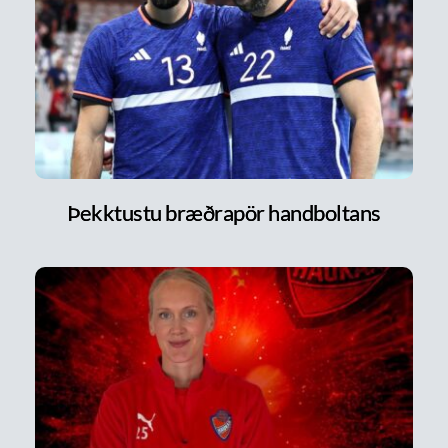
Þekktustu bræðrapör handboltans