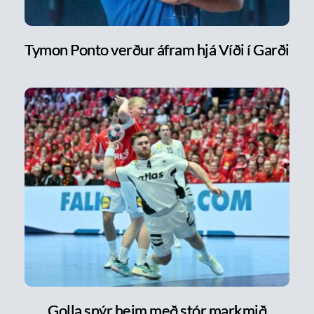
Tymon Ponto verður áfram hjá Víði í Garði
Golla snýr heim með stór markmið