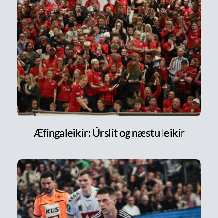
Æfingaleikir: Úrslit og næstu leikir