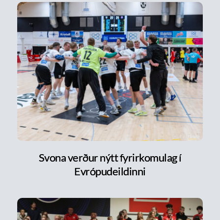
Svona verður nýtt fyrirkomulag í
Evrópudeildinni