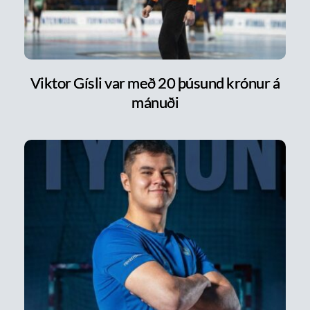
Viktor Gísli var með 20 þúsund krónur á
mánuði