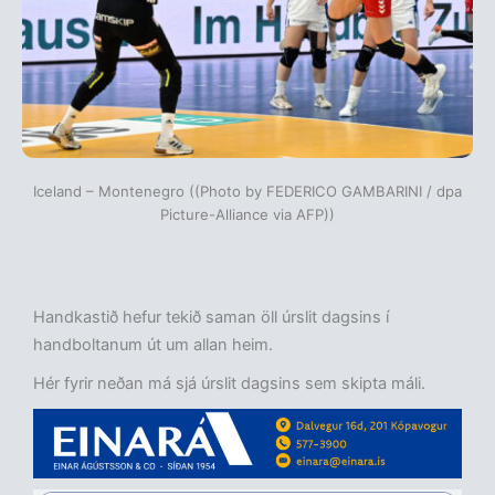
Iceland – Montenegro ((Photo by FEDERICO GAMBARINI / dpa
Picture-Alliance via AFP))
Handkastið hefur tekið saman öll úrslit dagsins í
handboltanum út um allan heim.
Hér fyrir neðan má sjá úrslit dagsins sem skipta máli.