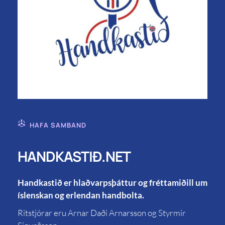
HAFA SAMBAND
HANDKASTIÐ.NET
Handkastið er hlaðvarpsþáttur og fréttamiðill um
íslenskan og erlendan handbolta.
Ritstjórar eru Arnar Daði Arnarsson og Styrmir