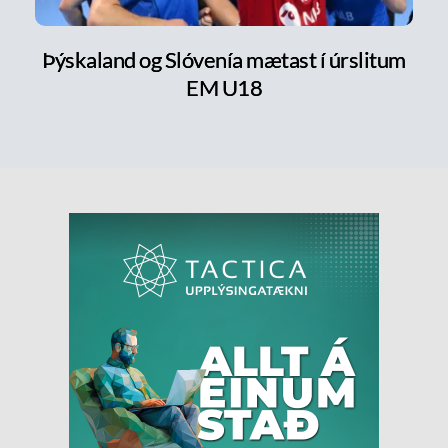
Þýskaland og Slóvenía mætast í úrslitum
EM U18