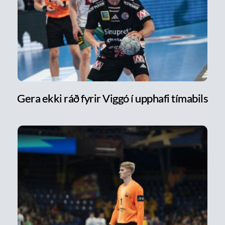
Gera ekki ráð fyrir Viggó í upphafi tímabils