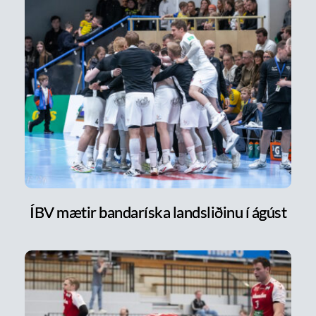
ÍBV mætir bandaríska landsliðinu í ágúst