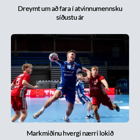
Dreymt um að fara í atvinnumennsku
síðustu ár
Markmiðinu hvergi nærri lokið