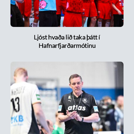
Ljóst hvaða lið taka þátt í
Hafnarfjarðarmótinu