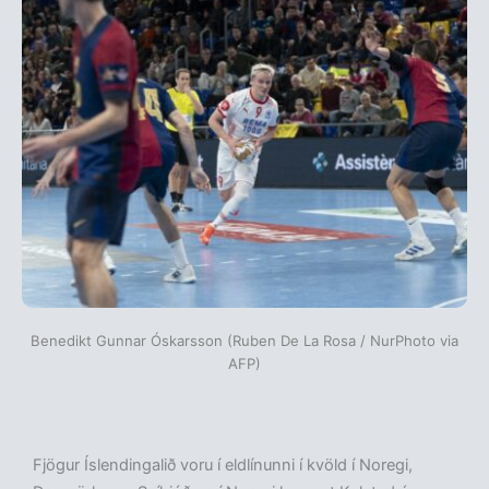
Benedikt Gunnar Óskarsson (Ruben De La Rosa / NurPhoto via
AFP)
Fjögur Íslendingalið voru í eldlínunni í kvöld í Noregi,