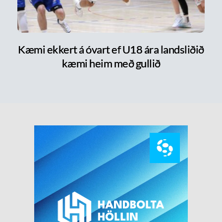
Kæmi ekkert á óvart ef U18 ára landsliðið
kæmi heim með gullið