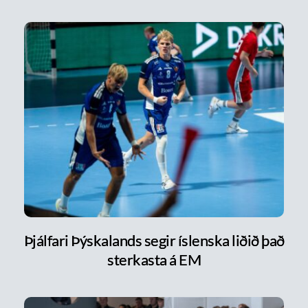
Þjálfari Þýskalands segir íslenska liðið það
sterkasta á EM