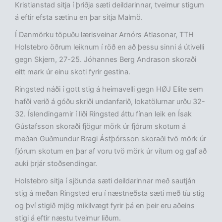
Kristianstad sitja í þriðja sæti deildarinnar, tveimur stigum
á eftir efsta sætinu en þar sitja Malmö.
Í Danmörku töpuðu lærisveinar Arnórs Atlasonar, TTH
Holstebro öðrum leiknum í röð en að þessu sinni á útivelli
gegn Skjern, 27-25. Jóhannes Berg Andrason skoraði
eitt mark úr einu skoti fyrir gestina.
Ringsted náði í gott stig á heimavelli gegn HØJ Elite sem
hafði verið á góðu skriði undanfarið, lokatölurnar urðu 32-
32. Íslendingarnir í liði Ringsted áttu fínan leik en Ísak
Gústafsson skoraði fjögur mörk úr fjórum skotum á
meðan Guðmundur Bragi Ástþórsson skoraði tvö mörk úr
fjórum skotum en þar af voru tvö mörk úr vítum og gaf að
auki þrjár stoðsendingar.
Holstebro sitja í sjöunda sæti deildarinnar með sautján
stig á meðan Ringsted eru í næstneðsta sæti með tíu stig
og því stigið mjög mikilvægt fyrir þá en þeir eru aðeins
stigi á eftir næstu tveimur liðum.