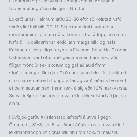
Danmörku og Svíþjóð en í Noregi komust Kolstad á
toppinn eftir góðan útisigur á Nærbø.
Lokatölurnar í leiknum urðu 26-36 eftir að Kolstad hafði
verið yfir í hálfleik, 20-11. Sigurinn aldrei í hættu hjá
meisturunum sem eru núna komnir aftur á toppinn en nú
hafa öll lið deildarinnar leikið jafn marga leiki og hafa
Kolstad nú eins stigs forystu á Elverum. Benedikt Gunnar
Óskarsson var flottur í liði gestanna en hann skoraði
fjögur mörk úr sex skotum og gaf að auki fimm
stoðsendingar. Sigurjón Guðmundsson fékk fínt tækifæri
í markinu en átti erfitt uppdráttar og varði aðeins tvö skot
af þeim sautján sem hann fékk á sig eða 12% markvarsla.
Sigvaldi Björn Guðjónsson var ekki í liði Kolstad að þessu
sinni.
Í Svíþjóð gerðu Kristianstad jafntefli á útivelli gegn
Önnereds, 31-31 en Einar Bragi Aðalsteinsson var ekki í
leikmannahópnum fjórða leikinn í röð sökum meiðsla.