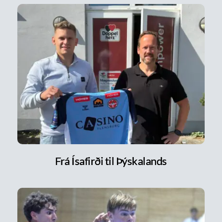
Frá Ísafirði til Þýskalands