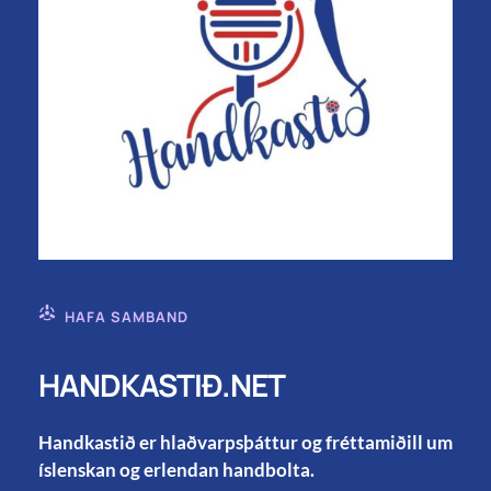
HAFA SAMBAND
HANDKASTIÐ.NET
Handkastið er hlaðvarpsþáttur og fréttamiðill um
íslenskan og erlendan handbolta.