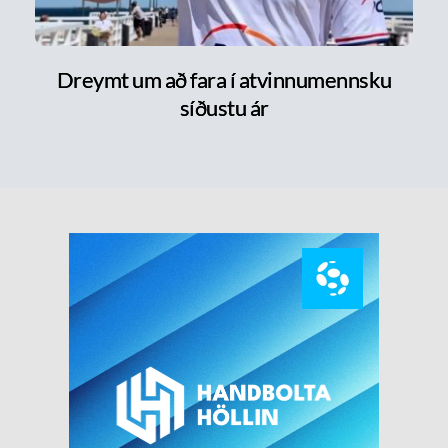
Dreymt um að fara í atvinnumennsku
síðustu ár