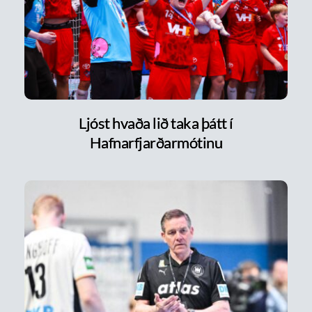
Ljóst hvaða lið taka þátt í
Hafnarfjarðarmótinu