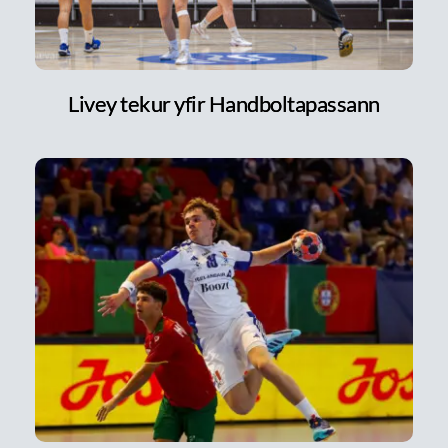
Livey tekur yfir Handboltapassann