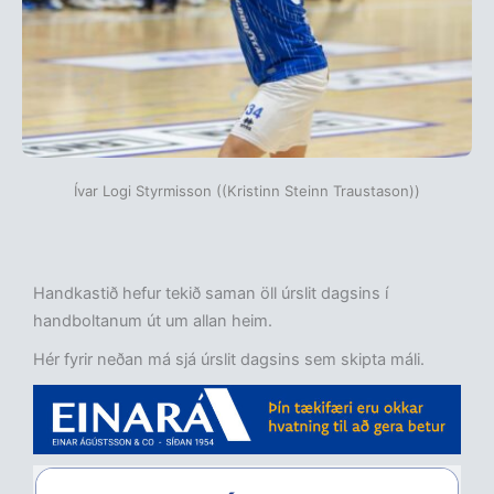
Ívar Logi Styrmisson ((Kristinn Steinn Traustason))
Handkastið hefur tekið saman öll úrslit dagsins í
handboltanum út um allan heim.
Hér fyrir neðan má sjá úrslit dagsins sem skipta máli.