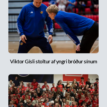
Viktor Gísli stoltur af yngri bróður sínum