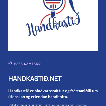
HAFA SAMBAND
HANDKASTIÐ.NET
Handkastið er hlaðvarpsþáttur og fréttamiðill um
íslenskan og erlendan handbolta.
Ritstjórar eru Arnar Daði Arnarsson og Styrmir