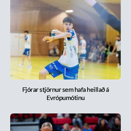
Fjórar stjörnur sem hafa heillað á
Evrópumótinu