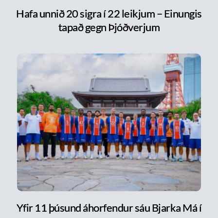
Hafa unnið 20 sigra í 22 leikjum – Einungis
tapað gegn Þjóðverjum
Yfir 11 þúsund áhorfendur sáu Bjarka Má í