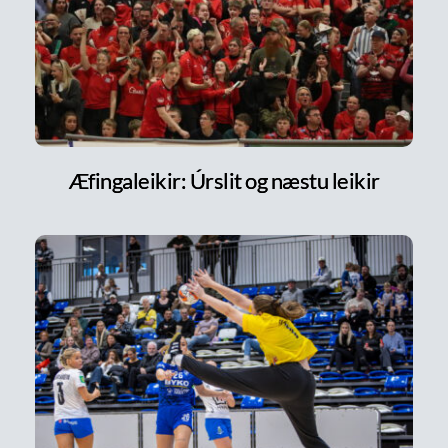
Æfingaleikir: Úrslit og næstu leikir