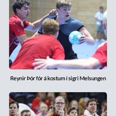
Reynir Þór fór á kostum í sigri Melsungen