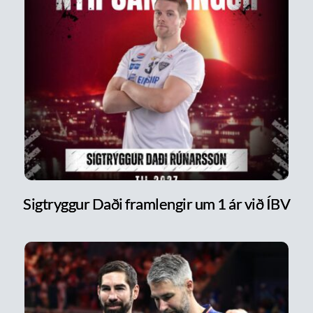
Sigtryggur Daði framlengir um 1 ár við ÍBV