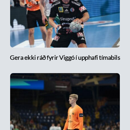
Gera ekki ráð fyrir Viggó í upphafi tímabils