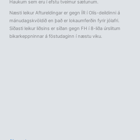
Haukum sem eru í efstu tveimur sætunum.
Næsti leikur Aftureldingar er gegn ÍR í Olís-deildinni á
mánudagskvöldið en það er lokaumferðin fyrir jólafri.
Síðasti leikur liðsins er síðan gegn FH í 8-liða úrslitum
bikarkeppninnar á föstudaginn í næstu viku.