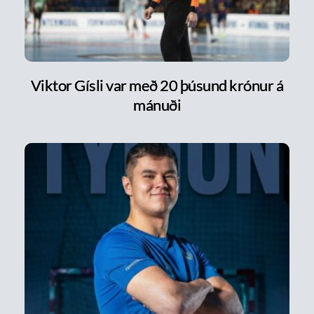
Viktor Gísli var með 20 þúsund krónur á
mánuði