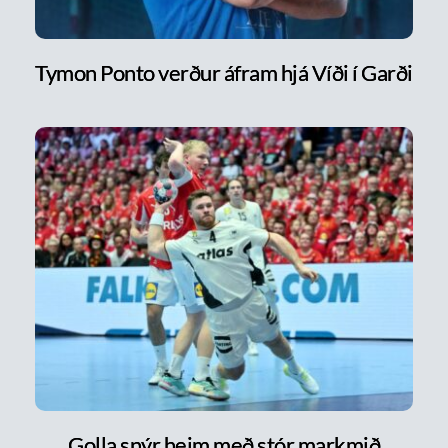
Tymon Ponto verður áfram hjá Víði í Garði
Golla snýr heim með stór markmið