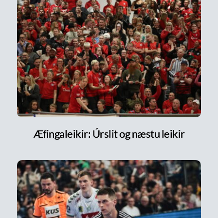
Æfingaleikir: Úrslit og næstu leikir