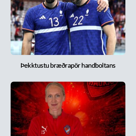
Þekktustu bræðrapör handboltans