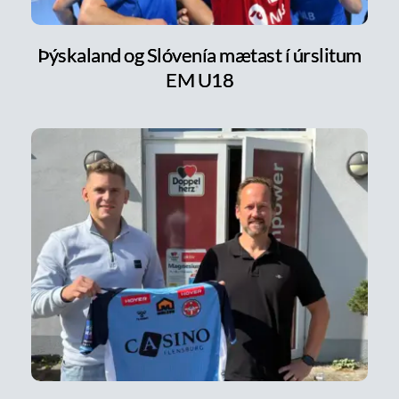
Þýskaland og Slóvenía mætast í úrslitum
EM U18