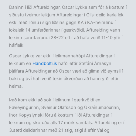
Daninn í liði Aftureldingar, Oscar Lykke sem fór á kostum í
síðustu tveimur leikjum Aftureldingar í Olís-deild karla lék
ekki með liðinu í sigri liðsins gegn KA í KA-heimilinu í
lokaleik 14.umferðarinnar í gærkvöldi. Afturelding vann
leikinn sannfærandi 28-22 eftir að hafa verið 11-10 yfir í
hálfleik.
Oscar Lykke var ekki í leikmannahópi Aftureldingar í
leiknum en
Handbolti.is
hafði eftir Stefáni Árnasyni
þjálfara Aftureldingar að Oscar væri að glíma við eymsli í
baki og því hafi verið tekin ákvörðun að hann yrði eftir
heima.
Það kom ekki að sök í leiknum í gærkvöldi en
Færeyingurinn, Sveinur Olafsson og Úkraínumaðurinn,
Ihor Kopysiynski fóru á kostum í liði Aftureldingar í
leiknum og skoruðu alls 17 mörk samtals. Afturelding er í
3.sæti deildarinnar með 21 stig, stigi á eftir Val og