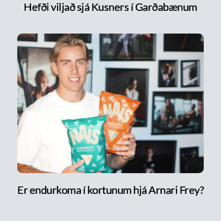
Hefði viljað sjá Kusners í Garðabænum
Er endurkoma í kortunum hjá Arnari Frey?