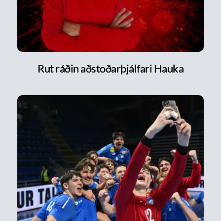
Rut ráðin aðstoðarþjálfari Hauka