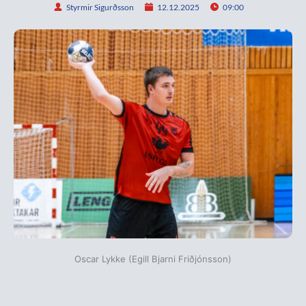
Styrmir Sigurðsson
12.12.2025
09:00
Oscar Lykke (Egill Bjarni Friðjónsson)