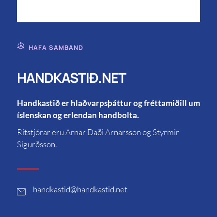
HAFA SAMBAND
HANDKASTIÐ.NET
Handkastið er hlaðvarpsþáttur og fréttamiðill um
íslenskan og erlendan handbolta.
Ritstjórar eru Arnar Daði Arnarsson og Styrmir
Sigurðsson.
handkastid
@handkastid.net