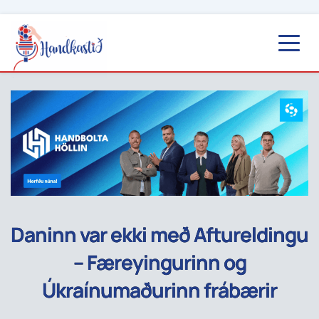
Daninn var ekki með Aftureldingu
– Færeyingurinn og
Úkraínumaðurinn frábærir