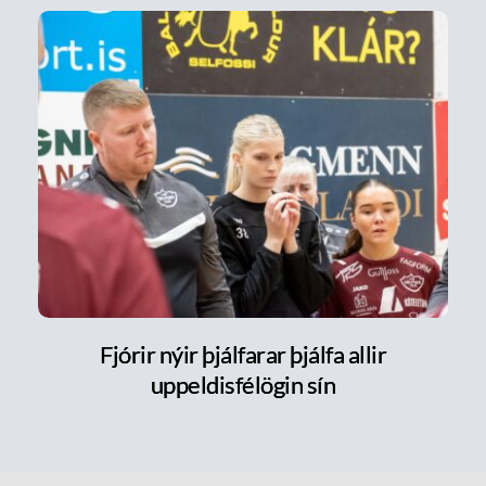
Fjórir nýir þjálfarar þjálfa allir
uppeldisfélögin sín