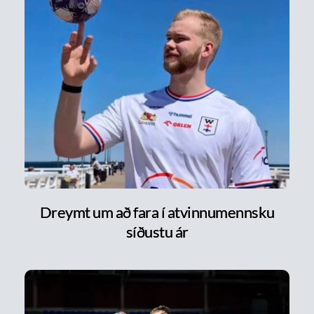
Dreymt um að fara í atvinnumennsku
síðustu ár