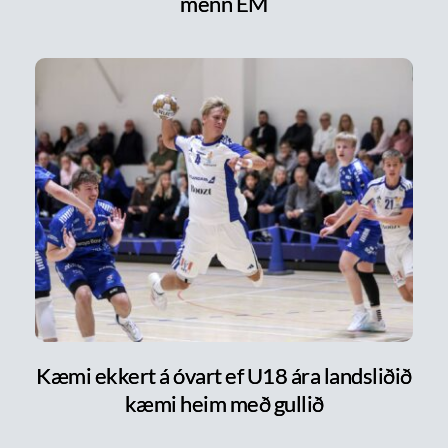
menn EM
Kæmi ekkert á óvart ef U18 ára landsliðið
kæmi heim með gullið