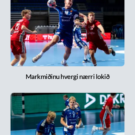
Markmiðinu hvergi nærri lokið