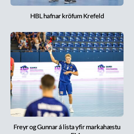
HBL hafnar kröfum Krefeld
Freyr og Gunnar á lista yfir markahæstu