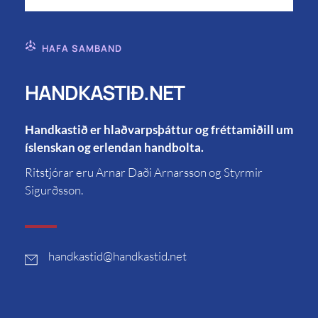
HAFA SAMBAND
HANDKASTIÐ.NET
Handkastið er hlaðvarpsþáttur og fréttamiðill um
íslenskan og erlendan handbolta.
Ritstjórar eru Arnar Daði Arnarsson og Styrmir
Sigurðsson.
handkastid
@handkastid.net