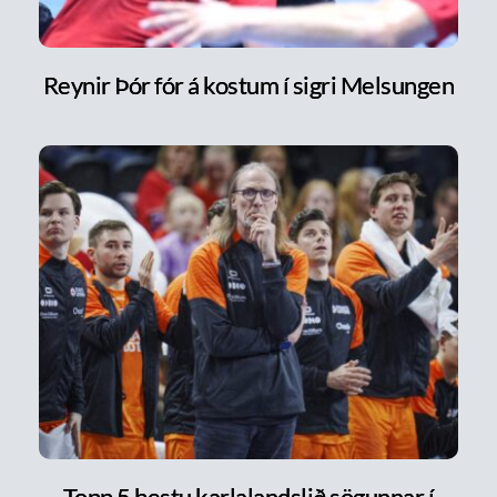
Reynir Þór fór á kostum í sigri Melsungen
Topp 5 bestu karlalandslið sögunnar í