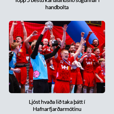
handbolta
Ljóst hvaða lið taka þátt í
Hafnarfjarðarmótinu