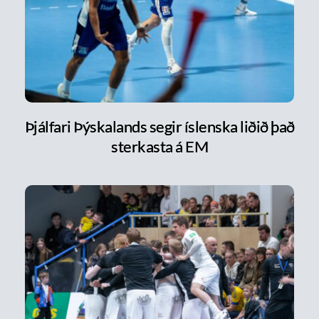
Þjálfari Þýskalands segir íslenska liðið það
sterkasta á EM