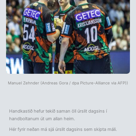
Manuel Zehnder (Andreas Gora / dpa Picture-Alliance via AFP))
Handkastið hefur tekið saman öll úrslit dagsins í
handboltanum út um allan heim.
Hér fyrir neðan má sjá úrslit dagsins sem skipta máli.