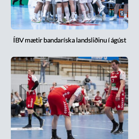
ÍBV mætir bandaríska landsliðinu í ágúst