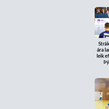
Strák
ára la
leik e
Þý