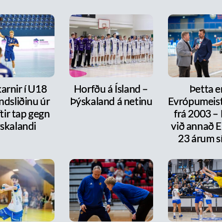
arnir í U18
Horfðu á Ísland –
Þetta e
ndsliðinu úr
Þýskaland á netinu
Evrópumeist
ftir tap gegn
frá 2003 –
skalandi
við annað E
23 árum s