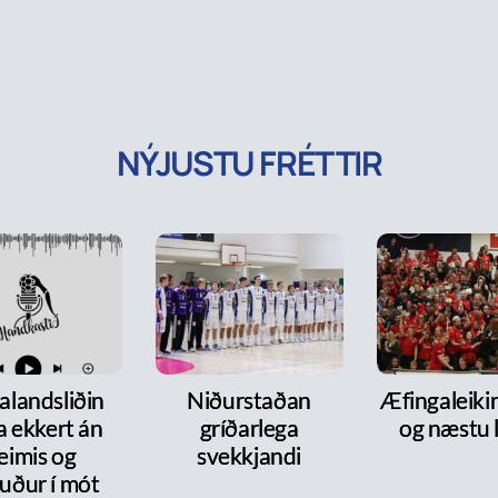
NÝJUSTU FRÉTTIR
alandsliðin
Niðurstaðan
Æfingaleikir:
a ekkert án
gríðarlega
og næstu l
eimis og
svekkjandi
uður í mót