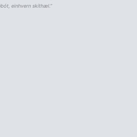
ðbót, einhvern skíthæl.”