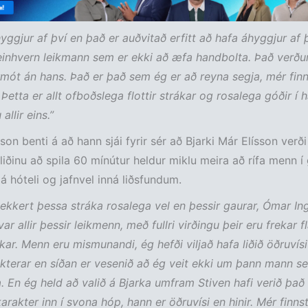
hyggjur af því en það er auðvitað erfitt að hafa áhyggjur af 
inhvern leikmann sem er ekki að æfa handbolta. Það verður 
rmót án hans. Það er það sem ég er að reyna segja, mér fin
 Þetta er allt ofboðslega flottir strákar og rosalega góðir í 
allir eins.”
on benti á að hann sjái fyrir sér að Bjarki Már Elísson verði 
 liðinu að spila 60 mínútur heldur miklu meira að rífa menn í 
 á hóteli og jafnvel inná liðsfundum.
 ekkert þessa stráka rosalega vel en þessir gaurar, Ómar Ingi
ar allir þessir leikmenn, með fullri virðingu þeir eru frekar fl
kar. Menn eru mismunandi, ég hefði viljað hafa liðið öðruvís
akterar en síðan er vesenið að ég veit ekki um þann mann s
. En ég held að valið á Bjarka umfram Stiven hafi verið það 
karakter inn í svona hóp, hann er öðruvísi en hinir. Mér finns