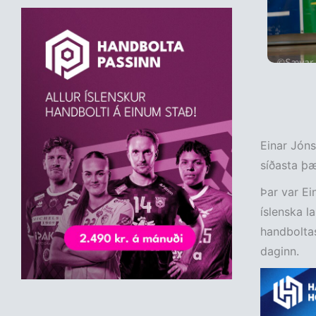
Einar Jóns
síðasta þæ
Þar var Ei
íslenska l
handboltas
daginn.