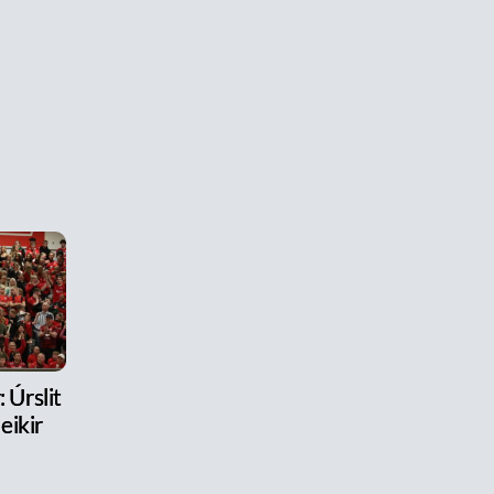
 Úrslit
eikir