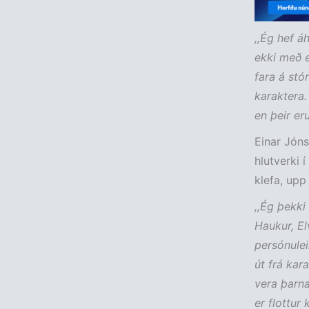
,,Ég hef á
ekki með e
fara á stó
karaktera.
en þeir eru 
Einar Jónss
hlutverki í
klefa, upp
,,Ég þekki
Haukur, Elv
persónulei
út frá kar
vera þarna
er flottur 