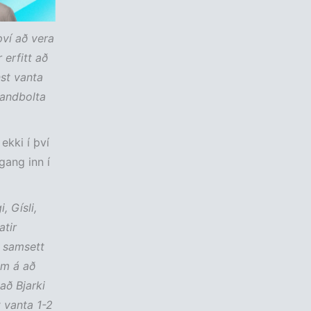
því að vera
erfitt að
nst vanta
handbolta
ekki í því
gang inn í
, Gísli,
atir
i samsett
em á að
að Bjarki
t vanta 1-2