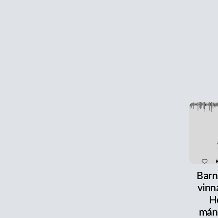
Barn
vinn
H
mán