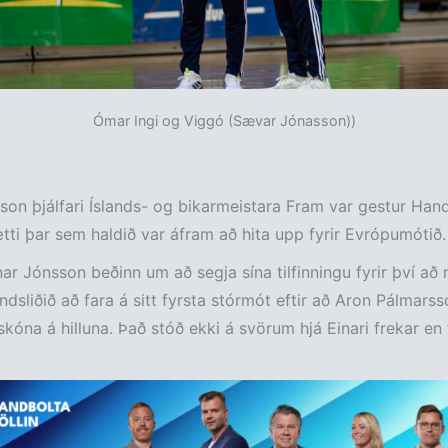
Ómar Ingi og Viggó (Sævar Jónasson))
son þjálfari Íslands- og bikarmeistara Fram var gestur Hand
tti þar sem haldið var áfram að hita upp fyrir Evrópumótið.
nar Jónsson beðinn um að segja sína tilfinningu fyrir því að 
andsliðið að fara á sitt fyrsta stórmót eftir að Aron Pálmarss
kóna á hilluna. Það stóð ekki á svörum hjá Einari frekar en f