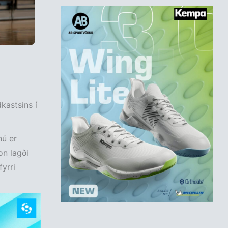
kastsins í
nú er
on lagði
yrri