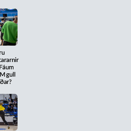
ru
ararnir
 Fáum
M gull
íðar?