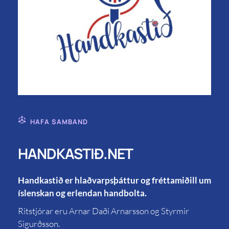
HAFA SAMBAND
HANDKASTIÐ.NET
Handkastið er hlaðvarpsþáttur og fréttamiðill um
íslenskan og erlendan handbolta.
Ritstjórar eru Arnar Daði Arnarsson og Styrmir
Sigurðsson.