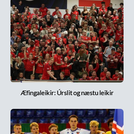
Æfingaleikir: Úrslit og næstu leikir