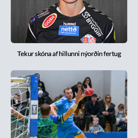
Tekur skóna af hillunni nýorðin fertug