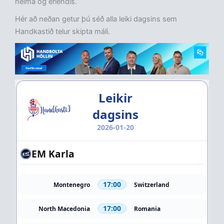
heima og erlendis.
Hér að neðan getur þú séð alla leiki dagsins sem
Handkastið telur skipta máli.