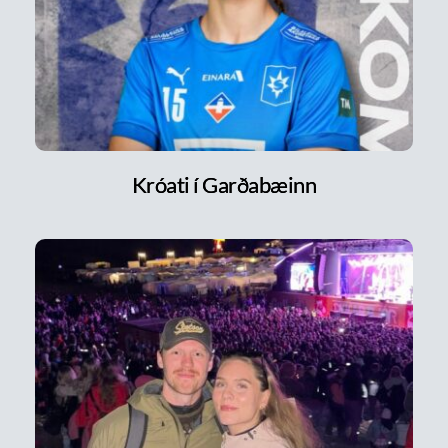
Króati í Garðabæinn