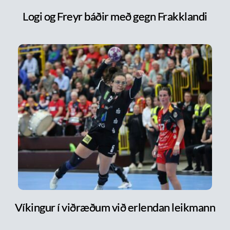
Logi og Freyr báðir með gegn Frakklandi
Víkingur í viðræðum við erlendan leikmann