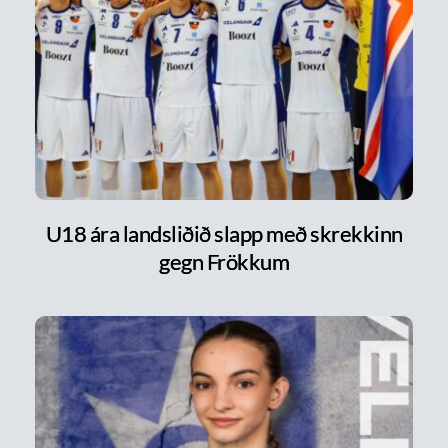
U18 ára landsliðið slapp með skrekkinn
gegn Frökkum