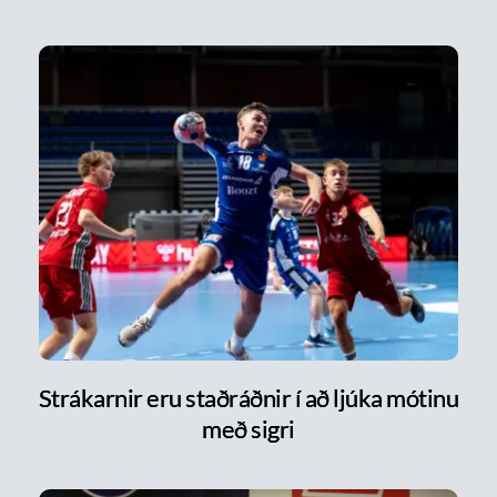
Strákarnir eru staðráðnir í að ljúka mótinu
með sigri