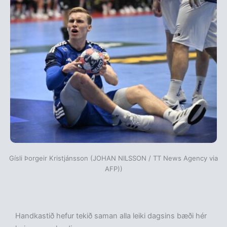
Gísli Þorgeir Kristjánsson (JOHAN NILSSON / TT News Agency via
AFP))
Handkastið hefur tekið saman alla leiki dagsins bæði hér