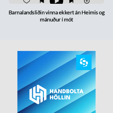
Barnalandsliðin vinna ekkert án Heimis og
mánuður í mót