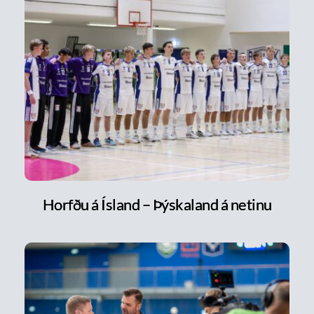
Horfðu á Ísland – Þýskaland á netinu