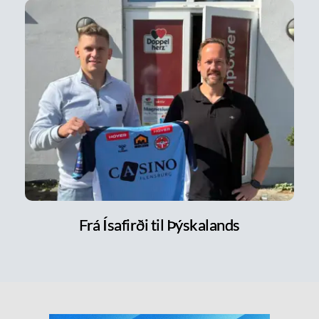
Frá Ísafirði til Þýskalands