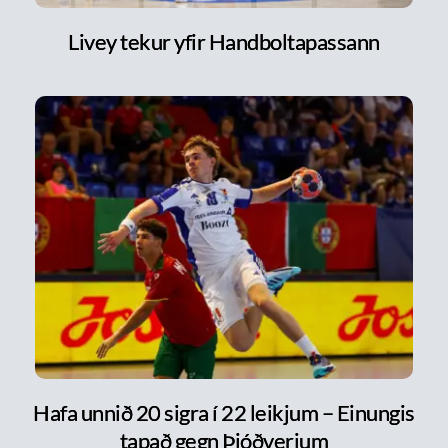
Livey tekur yfir Handboltapassann
Hafa unnið 20 sigra í 22 leikjum – Einungis
tapað gegn Þjóðverjum