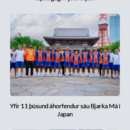
Yfir 11 þúsund áhorfendur sáu Bjarka Má í
Japan