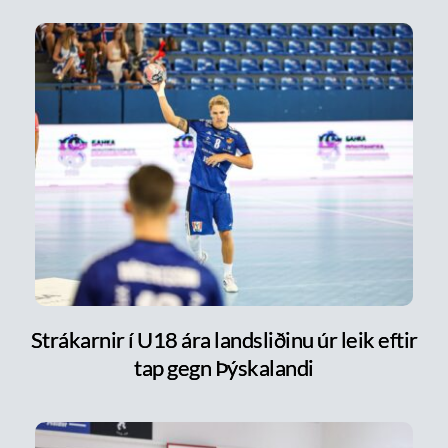
Strákarnir í U18 ára landsliðinu úr leik eftir
tap gegn Þýskalandi