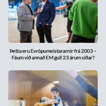
Þetta eru Evrópumeistararnir frá 2003 –
Fáum við annað EM gull 23 árum síðar?