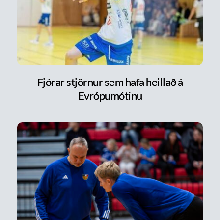
Fjórar stjörnur sem hafa heillað á
Evrópumótinu