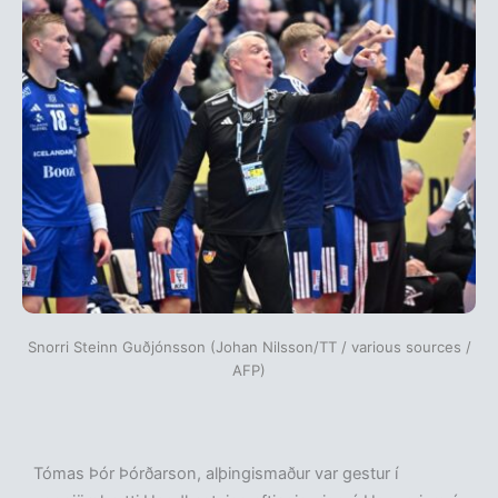
Snorri Steinn Guðjónsson (Johan Nilsson/TT / various sources /
AFP)
Tómas Þór Þórðarson, alþingismaður var gestur í