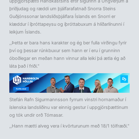
uppgjörsþætti Handkastsins eftir sigurinn á Ungverjum á
þriðjudag og ræddi um þjálfarafatnað Snorra Steins
Guðjónssonar landsliðsþjálfara Íslands en Snorri er
klæddur í íþróttapeysu og íþróttabuxum á hlíðarlínunni í
leikjum Íslands.
,,Þetta er bara hans karakter og ég ber fulla virðingu fyrir
því og þessar rúnkbuxur sem hann er í eru í grunninn
óboðlegar en meðan hann vinnur alla leiki þá ætla ég að
láta það í friði."
Stefán Rafn Sigurmannsson fyrrum vinstri hornamaður í
íslenska landsliðinu var einnig gestur í uppgjörsþættinum
og tók undir orð Tómasar.
,,Hann mætti alveg vera í kvörturunum með 18/1 tölfræði."