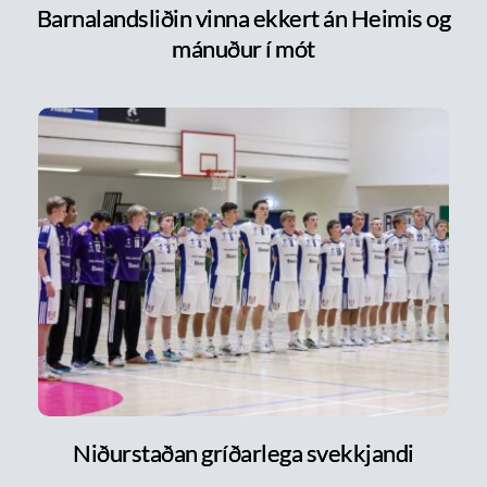
Barnalandsliðin vinna ekkert án Heimis og
mánuður í mót
Niðurstaðan gríðarlega svekkjandi