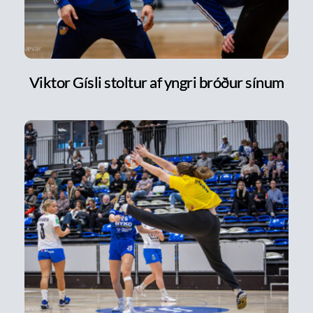
Viktor Gísli stoltur af yngri bróður sínum