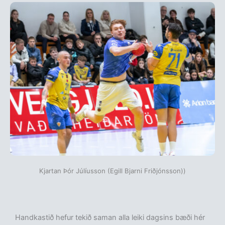
Kjartan Þór Júlíusson (Egill Bjarni Friðjónsson))
Handkastið hefur tekið saman alla leiki dagsins bæði hér