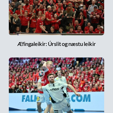
Æfingaleikir: Úrslit og næstu leikir