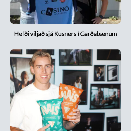
Hefði viljað sjá Kusners í Garðabænum