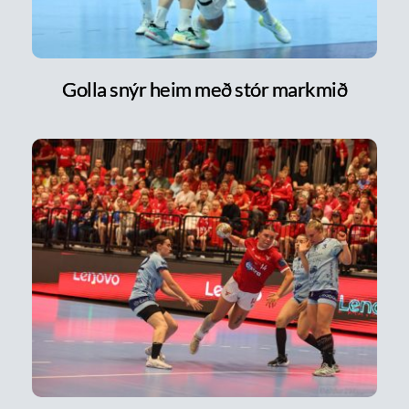
Golla snýr heim með stór markmið