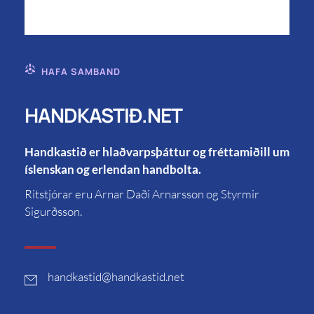
HAFA SAMBAND
HANDKASTIÐ.NET
Handkastið er hlaðvarpsþáttur og fréttamiðill um
íslenskan og erlendan handbolta.
Ritstjórar eru Arnar Daði Arnarsson og Styrmir
Sigurðsson.
handkastid
@handkastid.net