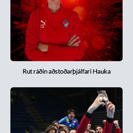
Rut ráðin aðstoðarþjálfari Hauka