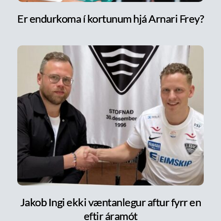
Er endurkoma í kortunum hjá Arnari Frey?
Jakob Ingi ekki væntanlegur aftur fyrr en
eftir áramót