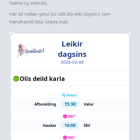
heima og erlendis.
Hér að neðan getur þú séð alla leiki dagsins sem
Handkastið telur skipta máli.