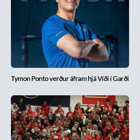
Tymon Ponto verður áfram hjá Víði í Garði