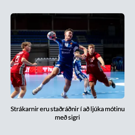
Strákarnir eru staðráðnir í að ljúka mótinu
með sigri