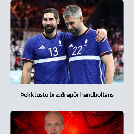
Þekktustu bræðrapör handboltans