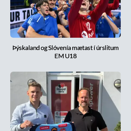
Þýskaland og Slóvenía mætast í úrslitum
EM U18