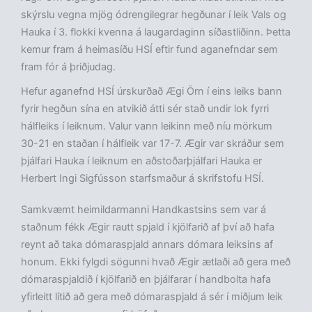
skýrslu vegna mjög ódrengilegrar hegðunar í leik Vals og
Hauka í 3. flokki kvenna á laugardaginn síðastliðinn. Þetta
kemur fram á heimasíðu HSÍ eftir fund aganefndar sem
fram fór á þriðjudag.
Hefur aganefnd HSÍ úrskurðað Ægi Örn í eins leiks bann
fyrir hegðun sína en atvikið átti sér stað undir lok fyrri
hálfleiks í leiknum. Valur vann leikinn með níu mörkum
30-21 en staðan í hálfleik var 17-7. Ægir var skráður sem
þjálfari Hauka í leiknum en aðstoðarþjálfari Hauka er
Herbert Ingi Sigfússon starfsmaður á skrifstofu HSÍ.
Samkvæmt heimildarmanni Handkastsins sem var á
staðnum fékk Ægir rautt spjald í kjölfarið af því að hafa
reynt að taka dómaraspjald annars dómara leiksins af
honum. Ekki fylgdi sögunni hvað Ægir ætlaði að gera með
dómaraspjaldið í kjölfarið en þjálfarar í handbolta hafa
yfirleitt lítið að gera með dómaraspjald á sér í miðjum leik