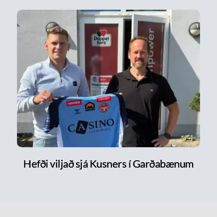
Hefði viljað sjá Kusners í Garðabænum