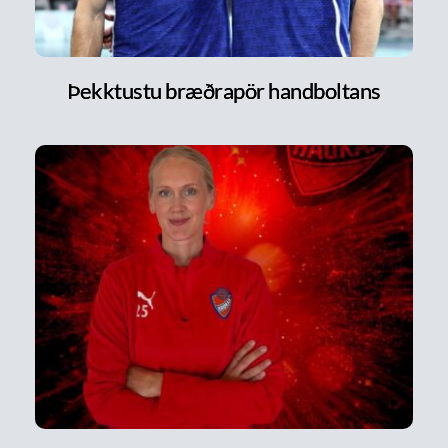
Þekktustu bræðrapör handboltans