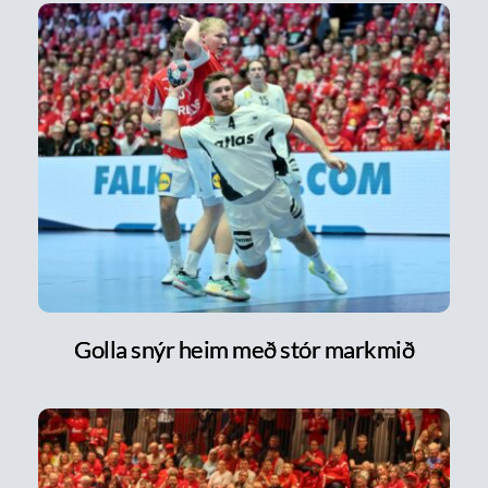
Golla snýr heim með stór markmið