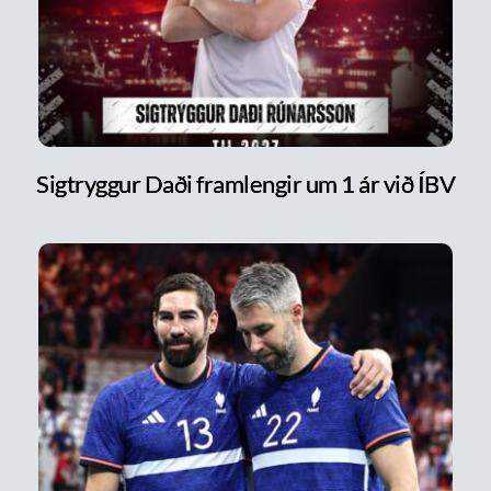
Sigtryggur Daði framlengir um 1 ár við ÍBV