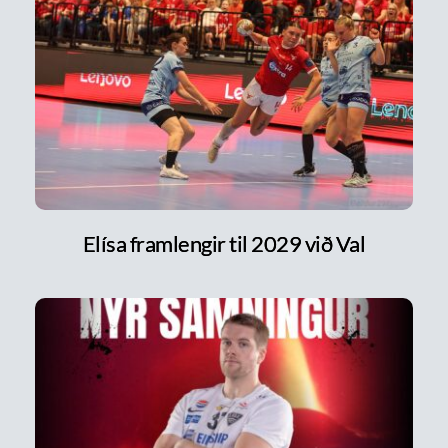
Elísa framlengir til 2029 við Val