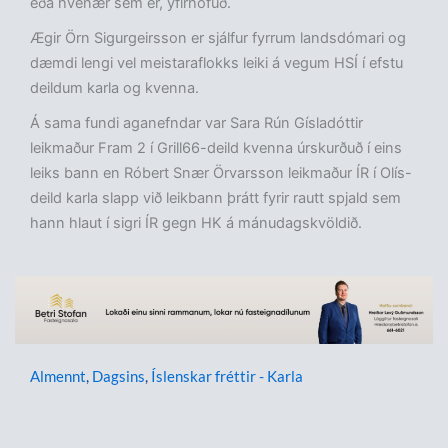
eða hvenær sem er, yfirhöfuð.
Ægir Örn Sigurgeirsson er sjálfur fyrrum landsdómari og
dæmdi lengi vel meistaraflokks leiki á vegum HSÍ í efstu
deildum karla og kvenna.
Á sama fundi aganefndar var Sara Rún Gísladóttir
leikmaður Fram 2 í Grill66-deild kvenna úrskurðuð í eins
leiks bann en Róbert Snær Örvarsson leikmaður ÍR í Olís-
deild karla slapp við leikbann þrátt fyrir rautt spjald sem
hann hlaut í sigri ÍR gegn HK á mánudagskvöldið.
Almennt
,
Dagsins
,
Íslenskar fréttir - Karla