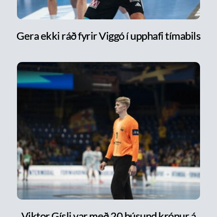
Gera ekki ráð fyrir Viggó í upphafi tímabils
Viktor Gísli var með 20 þúsund krónur á