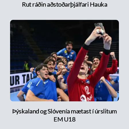
Rut ráðin aðstoðarþjálfari Hauka
Þýskaland og Slóvenía mætast í úrslitum
EM U18