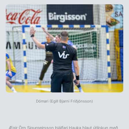
Dómari (Egill Bjarni Friðjónsson)
Ægir Örn Sigurgeirsson þjálfari Hauka hlaut útilokun með