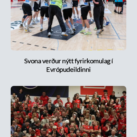
Svona verður nýtt fyrirkomulag í
Evrópudeildinni