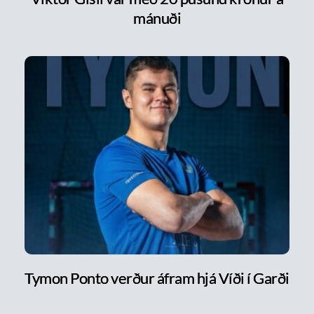
mánuði
Tymon Ponto verður áfram hjá Víði í Garði