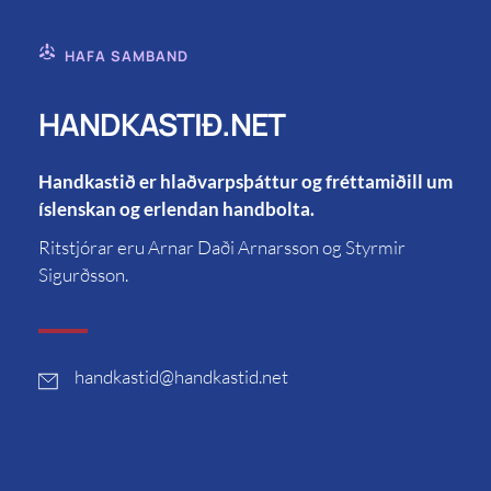
HAFA SAMBAND
HANDKASTIÐ.NET
Handkastið er hlaðvarpsþáttur og fréttamiðill um
íslenskan og erlendan handbolta.
Ritstjórar eru Arnar Daði Arnarsson og Styrmir
Sigurðsson.
handkastid
@handkastid.net