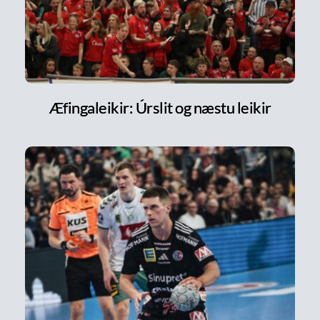
Æfingaleikir: Úrslit og næstu leikir