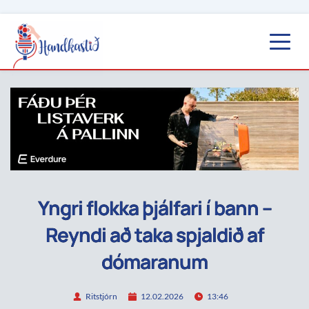
Yngri flokka þjálfari í bann –
Reyndi að taka spjaldið af
dómaranum
Ritstjórn
12.02.2026
13:46