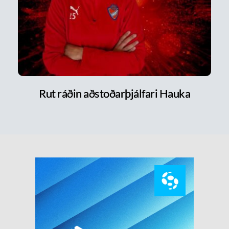
Rut ráðin aðstoðarþjálfari Hauka