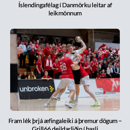
Íslendingafélag í Danmörku leitar af
leikmönnum
Fram lék þrjá æfingaleiki á þremur dögum –
Grill66 deildarliðin í basli