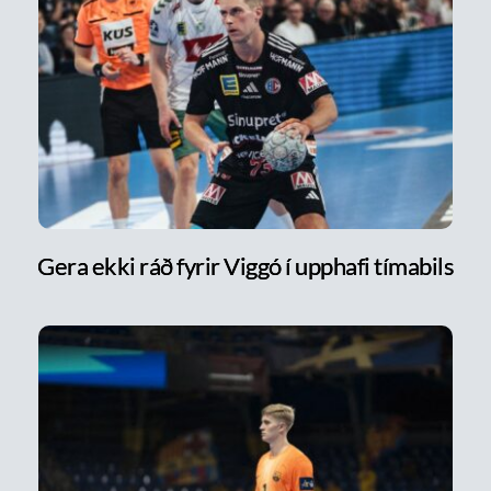
Gera ekki ráð fyrir Viggó í upphafi tímabils