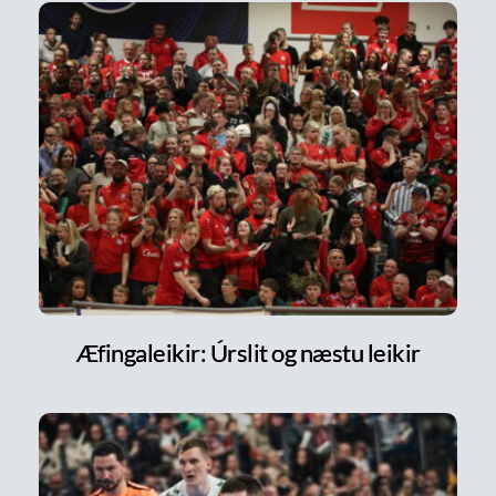
Æfingaleikir: Úrslit og næstu leikir