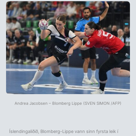
Andrea Jacobsen – Blomberg Lippe (SVEN SIMON /AFP)
Íslendingaliðið, Blomberg-Lippe vann sinn fyrsta leik í