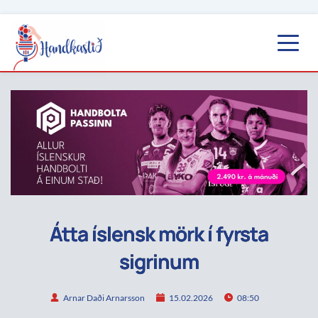
Átta íslensk mörk í fyrsta
sigrinum
Arnar Daði Arnarsson
15.02.2026
08:50