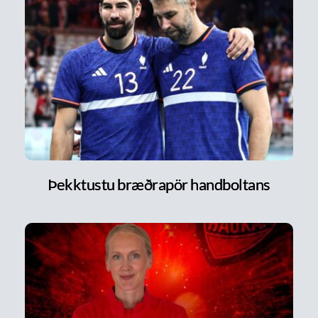
Þekktustu bræðrapör handboltans