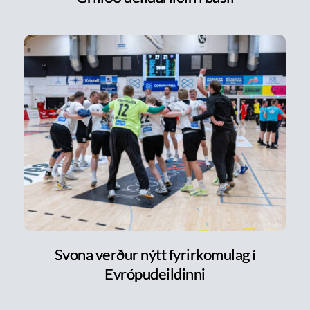
Svona verður nýtt fyrirkomulag í
Evrópudeildinni