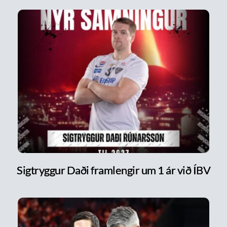
Sigtryggur Daði framlengir um 1 ár við ÍBV