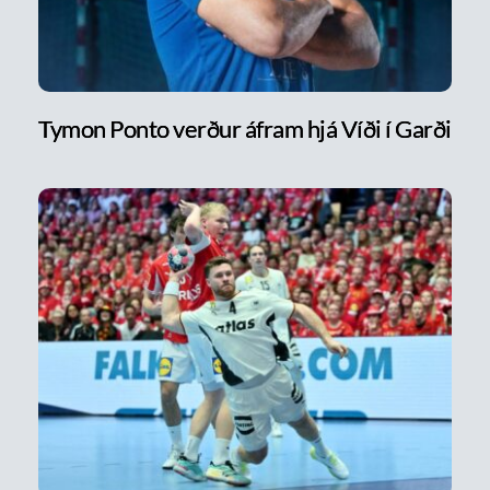
Tymon Ponto verður áfram hjá Víði í Garði