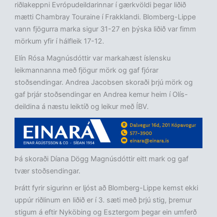
riðlakeppni Evrópudeildarinnar í gærkvöldi þegar liðið
mætti Chambray Touraine í Frakklandi. Blomberg-Lippe
vann fjögurra marka sigur 31-27 en þýska liðið var fimm
mörkum yfir í hálfleik 17-12.
Elín Rósa Magnúsdóttir var markahæst íslensku
leikmannanna með fjögur mörk og gaf fjórar
stoðsendingar. Andrea Jacobsen skoraði þrjú mörk og
gaf þrjár stoðsendingar en Andrea kemur heim í Olís-
deildina á næstu leiktíð og leikur með ÍBV.
Þá skoraði Díana Dögg Magnúsdóttir eitt mark og gaf
tvær stoðsendingar.
Þrátt fyrir sigurinn er ljóst að Blomberg-Lippe kemst ekki
uppúr riðlinum en liðið er í 3. sæti með þrjú stig, þremur
stigum á eftir Nyköbing og Esztergom þegar ein umferð