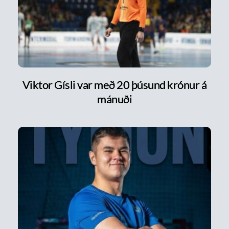
Viktor Gísli var með 20 þúsund krónur á
mánuði