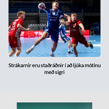
Strákarnir eru staðráðnir í að ljúka mótinu
með sigri