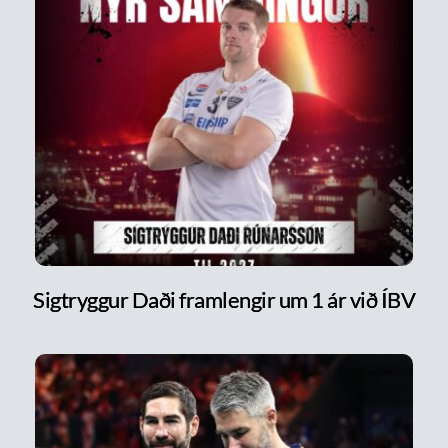
Sigtryggur Daði framlengir um 1 ár við ÍBV