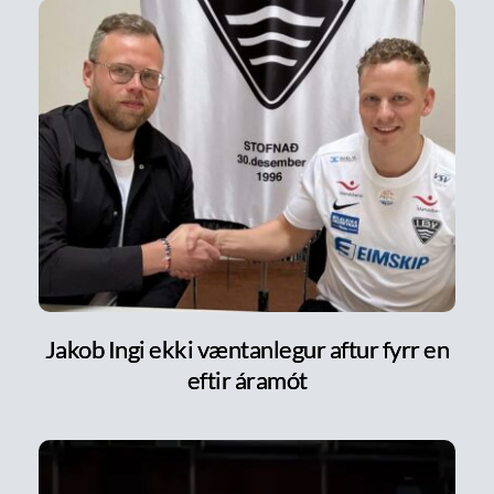
Jakob Ingi ekki væntanlegur aftur fyrr en
eftir áramót