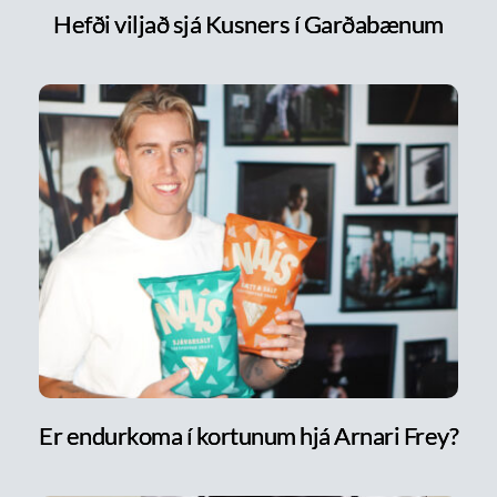
Hefði viljað sjá Kusners í Garðabænum
Er endurkoma í kortunum hjá Arnari Frey?