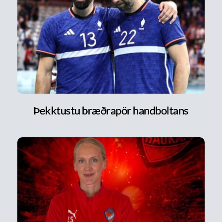
Þekktustu bræðrapör handboltans