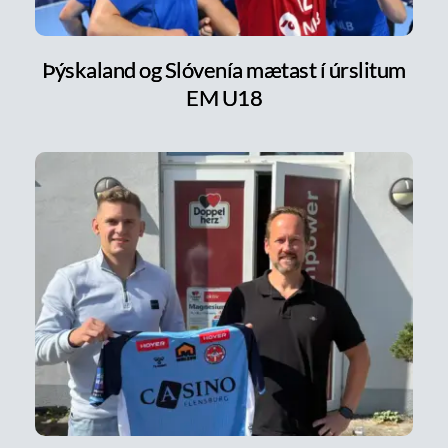
Þýskaland og Slóvenía mætast í úrslitum
EM U18