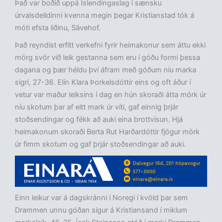
Það var boðið uppá Íslendingaslag í sænsku
úrvalsdeildinni kvenna megin þegar Kristianstad tók á
móti efsta liðinu, Sävehof.
Það reyndist erfitt verkefni fyrir heimakonur sem áttu ekki
mörg svör við leik gestanna sem eru í góðu formi þessa
dagana og þær héldu því áfram með góðum níu marka
sigri, 27-36. Elín Klara Þorkelsdóttir eins og oft áður í
vetur var maður leiksins í dag en hún skoraði átta mörk úr
níu skotum þar af eitt mark úr víti, gaf einnig þrjár
stoðsendingar og fékk að auki eina brottvísun. Hjá
heimakonum skoraði Berta Rut Harðardóttir fjögur mörk
úr fimm skotum og gaf þrjár stoðsendingar að auki.
Einn leikur var á dagskránni í Noregi í kvöld þar sem
Drammen unnu góðan sigur á Kristiansand í miklum