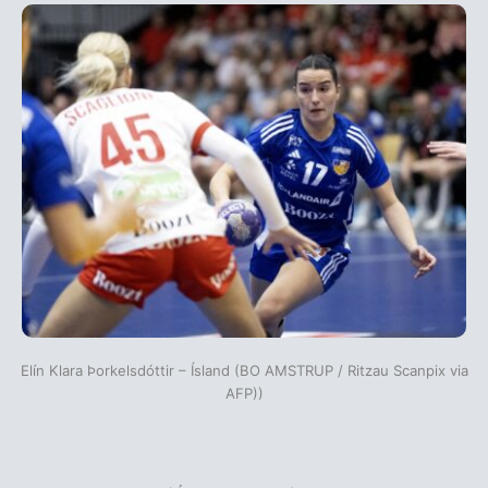
Elín Klara Þorkelsdóttir – Ísland (BO AMSTRUP / Ritzau Scanpix via
AFP))