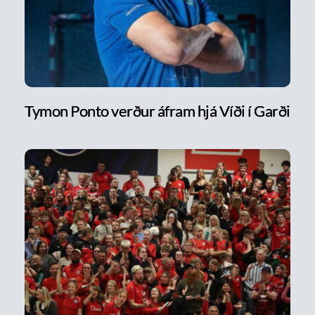
Tymon Ponto verður áfram hjá Víði í Garði