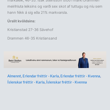
markaleik, 46-35. Ísak Steinsson stóð í marki Drammen
meirihluta leiksins og varði sex skot af tuttugu og níu sem
hann fékk á sig eða 21% markvarsla.
Úrslit kvöldsins:
Kristianstad 27-36 Sävehof
Drammen 46-35 Kristiansand
Almennt
,
Erlendar fréttir - Karla
,
Erlendar fréttir - Kvenna
,
Íslenskar fréttir - Karla
,
Íslenskar fréttir - Kvenna