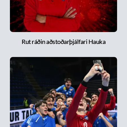
Rut ráðin aðstoðarþjálfari Hauka