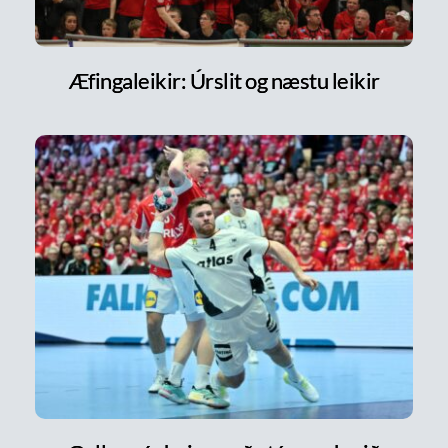
Æfingaleikir: Úrslit og næstu leikir