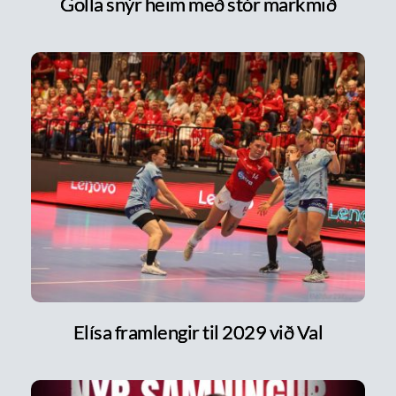
Golla snýr heim með stór markmið
Elísa framlengir til 2029 við Val