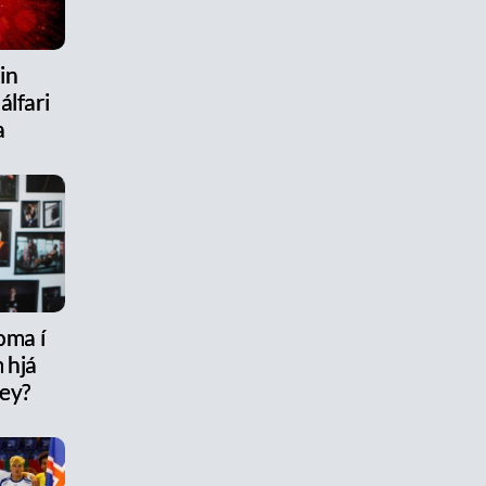
in
álfari
a
oma í
 hjá
rey?