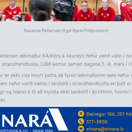
Susanne Pettersen (Egill Bjarni Friðjónsson)
ttersen leikmaður KA/Þórs á Akureyri hefur verið valin í no
 í strandhandbolta. Liðið kemur saman dagana 5.-8. mars í O
ur er ekki viss hvort þetta sé fyrsti leikmaðurinn sem hefur 
sem hefur verið valinn í landslið í strandhandbolta en það er
t og Ísland á til að mynda ekki landslið í íþróttinni, hvorki í
ki.