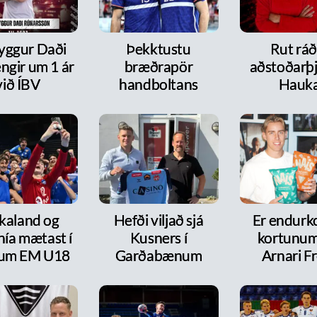
ryggur Daði
Þekktustu
Rut ráð
ngir um 1 ár
bræðrapör
aðstoðarþj
við ÍBV
handboltans
Hauk
kaland og
Hefði viljað sjá
Er endurk
nía mætast í
Kusners í
kortunum
itum EM U18
Garðabænum
Arnari F