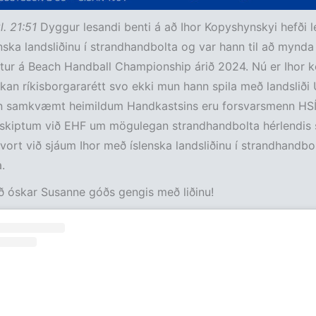
l. 21:51
Dyggur lesandi benti á að Ihor Kopyshynskyi hefði l
ska landsliðinu í strandhandbolta og var hann til að mynda 
ur á Beach Handball Championship árið 2024. Nú er Ihor 
kan ríkisborgararétt svo ekki mun hann spila með landsliði 
 en samkvæmt heimildum Handkastsins eru forsvarsmenn HSÍ
mskiptum við EHF um mögulegan strandhandbolta hérlendis 
vort við sjáum Ihor með íslenska landsliðinu í strandhandbo
.
ð óskar Susanne góðs gengis með liðinu!