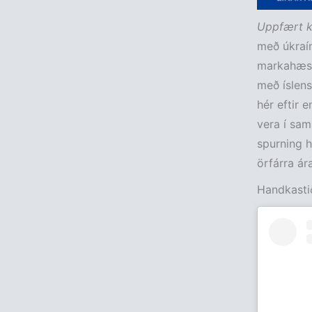
Uppfært k
með úkraín
markahæst
með íslens
hér eftir
vera í sa
spurning h
örfárra ára
Handkasti