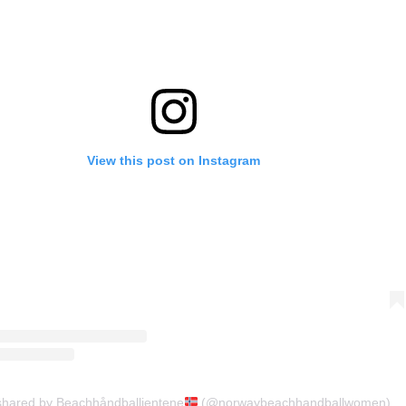
View this post on Instagram
shared by Beachhåndballjentene
(@norwaybeachhandballwomen)