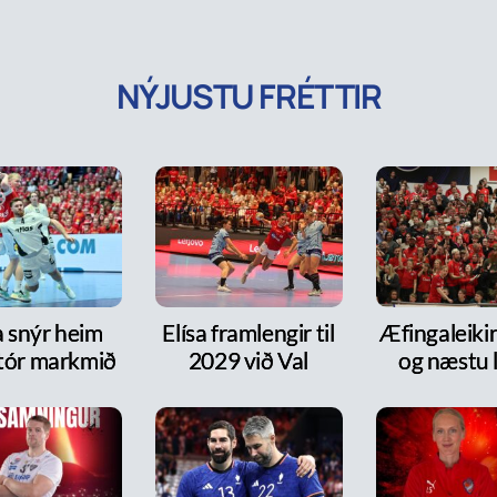
NÝJUSTU FRÉTTIR
a snýr heim
Elísa framlengir til
Æfingaleikir:
tór markmið
2029 við Val
og næstu l