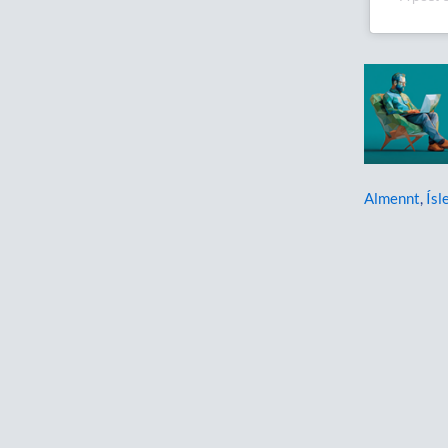
Almennt
,
Ísl