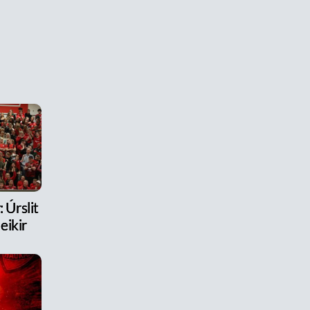
 Úrslit
eikir