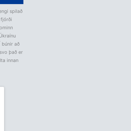
engi spilað
fjórði
kominn
Úkraínu
 búnir að
svo það er
lta innan