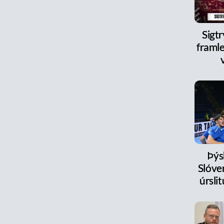
Sigt
framle
Þýs
Slóve
úrsl