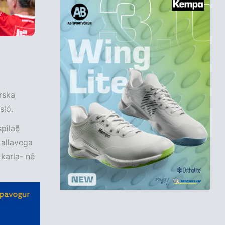
rska
sló.
spilað
 allavega
 karla- né