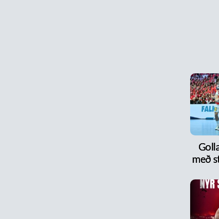
Goll
með s