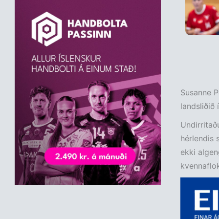
Susanne Pe
landsliðið
Undirritað
hérlendis 
ekki algeng
kvennaflok