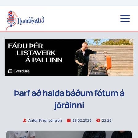
Þarf að halda báðum fótum á
jörðinni
Anton Freyr Jónsson
19.02.2026
22:28