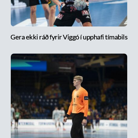
Gera ekki ráð fyrir Viggó í upphafi tímabils