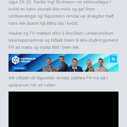
sigur 25-32. Garðar Ingi Sindrason var stórkostlegur í
kvöld en hann skoraði átta mörk og gaf fimm
stóðsendingar og Sigursteinn Arndal var ánægður með
hans leik ásamt hjá liðinu öllu í kvöld.
Haukar og FH mætast aftur á Ásvöllum í undanúrslitum
bikarkeppnarinnar og biðlaði Steini til allra stuðningsmenn
FH að mæta og styðja liðið í þeim leik.
Allt viðtalið við Sigurstein Arndal, þjálfara FH má sjá í
spilaranum hér að neðan.