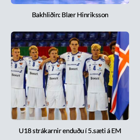
Bakhliðin: Blær Hinriksson
U18 strákarnir enduðu í 5.sæti á EM