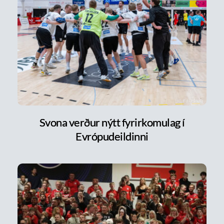
Svona verður nýtt fyrirkomulag í
Evrópudeildinni