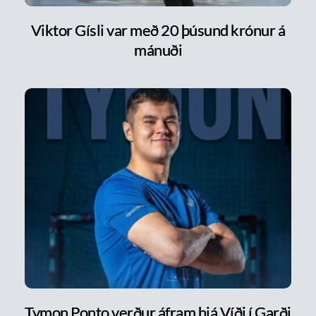
Viktor Gísli var með 20 þúsund krónur á
mánuði
Tymon Ponto verður áfram hjá Víði í Garði