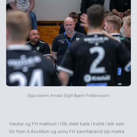
Sigursteinn Arndal (Egill Bjarni Friðjónsson)
Haukar og FH mættust í Olís deild karla í kvöld í leik sem
fór fram á Ásvöllum og unnu FH sannfærandi sjö marka