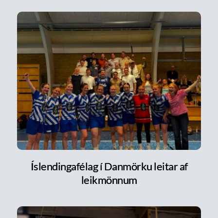
Íslendingafélag í Danmörku leitar af
leikmönnum