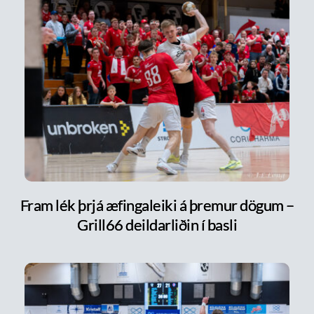
Fram lék þrjá æfingaleiki á þremur dögum –
Grill66 deildarliðin í basli