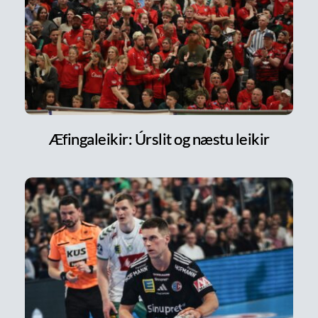
Æfingaleikir: Úrslit og næstu leikir