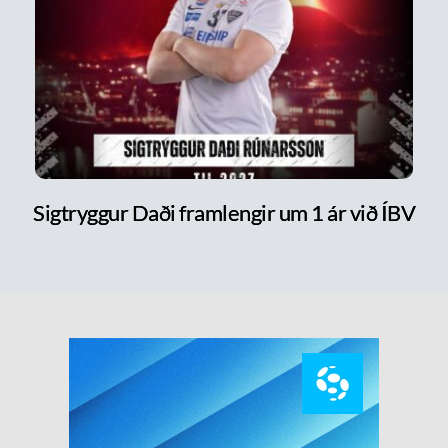
Sigtryggur Daði framlengir um 1 ár við ÍBV