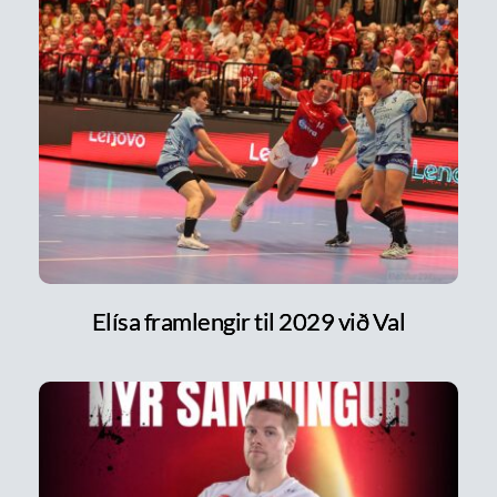
Elísa framlengir til 2029 við Val