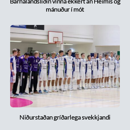
Barnalandsliðin vinna ekkert án Heimis og
mánuður í mót
Niðurstaðan gríðarlega svekkjandi