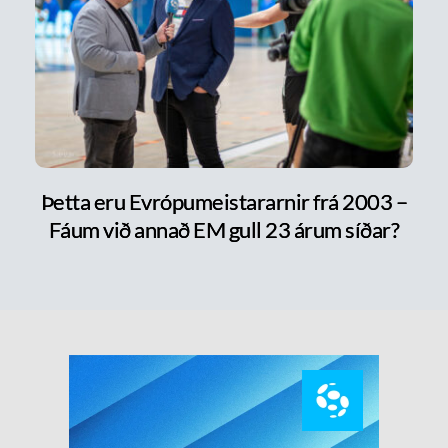
Þetta eru Evrópumeistararnir frá 2003 –
Fáum við annað EM gull 23 árum síðar?