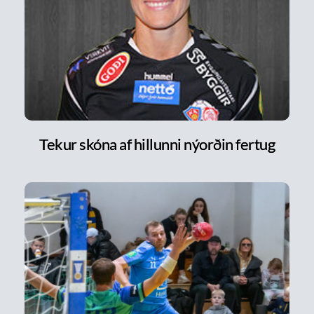
Tekur skóna af hillunni nýorðin fertug