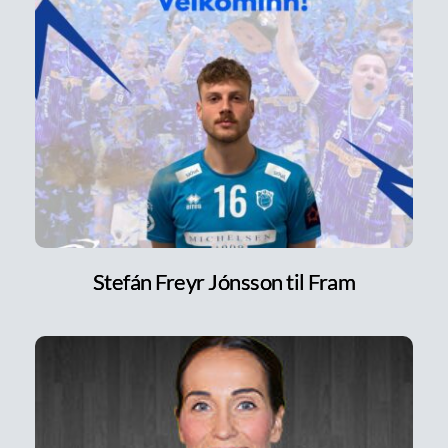
Stefán Freyr Jónsson til Fram