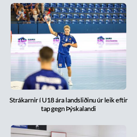
Strákarnir í U18 ára landsliðinu úr leik eftir
tap gegn Þýskalandi