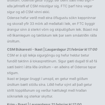
úrslitum. Odense getur tryggt sér beint sæti með sigri –
eða jafntefli ef CSM misstígur sig. FTC þarf hins vegar
sigur og að CSM vinni ekki.
Odense hefur verið með eina öflugustu sókn keppninnar
og skorað yfir 33 mörk að meðaltali í leik, en FTC byggir
árangur sinn á sterkri vörn og skipulögðum leik. Búast má
við líkamlegum og taktískum leik þar sem smáatriðin ráða
úrslitum.
CSM Búkarestí - Ikast |
Laugardagur 21.febrúar kl 17:00
CSM er á sjö leikja sigurgöngu og hefur heldur betur
fundið taktinn á lokasprettinum. Sigur gæti dugað til að fá
sæti beint í átta liða úrslitum – en aðeins ef Odense tapar
stigum.
Ikast er þegar öruggt í umspil, en getur með góðum
úrslitum bætt stöðu sína. Liðið hefur sýnt að það getur
strítt toppliðunum og verður hættulegt með hraðan
sóknarleik og sterkar skyttur.
Krim - Brest |
Laugardagur 21.febrúar kl 17:00