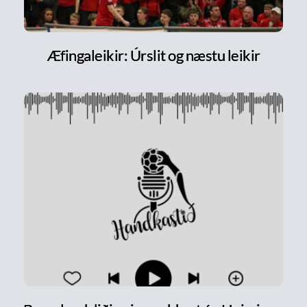
Æfingaleikir: Úrslit og næstu leikir