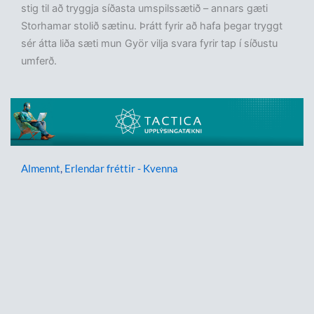
stig til að tryggja síðasta umspilssætið – annars gæti
Storhamar stolið sætinu. Þrátt fyrir að hafa þegar tryggt
sér átta liða sæti mun Györ vilja svara fyrir tap í síðustu
umferð.
Almennt
,
Erlendar fréttir - Kvenna