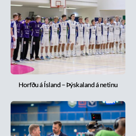
Horfðu á Ísland – Þýskaland á netinu