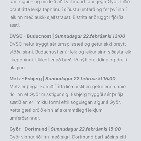
þarf sigur – og um leið að Dortmund tapi gegn Györ. Liðið
braut átta leikja taphrinu í síðustu umferð og fer því inn í
leikinn með aukið sjálfstraust. Bistrita er öruggt í fjórða
sæti.
DVSC - Buducnost |
Sunnudagur 22.febrúar kl 13:00
DVSC hefur tryggt sér umspilssæti og getur ekki breytt
stöðu sinni. Buducnost er úr leik og leikur sinn síðasta leik
í keppninni. Líklegt er að bæði lið nýti breiddina og dreifi
álaginu.
Metz - Esbjerg |
Sunnudagur 22.febrúar kl 15:00
Metz er þegar komið í átta liða úrslit en getur enn unnið
riðilinn ef Györ misstígur sig. Esbjerg tryggði sér þriðja
sætið en er í miklu formi eftir sögulegan sigur á Györ.
Þetta gæti orðið einn af skemmtilegri leikjum
umferðarinnar.
Györ - Dortmund |
Sunnudagur 22.febrúar kl 15:00
Györ vinnur riðilinn með sigri. Dortmund þarf aðeins eitt