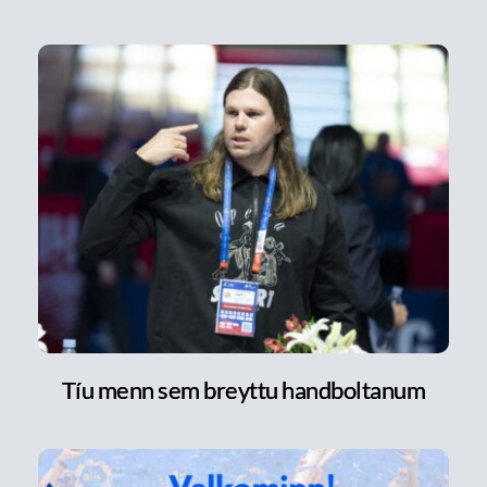
Tíu menn sem breyttu handboltanum