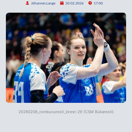
Jóhannes Lange
20.02.2026
17:00
20260208_csmbucuresti_brest-29 (CSM Búkaresti)