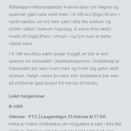
Riðlakeppni Meistaradeildar kvenna lýkur um helgina og
spennan gæti varla verið meiri. Í B-riðli eru fjögur lið enn í
harðri baráttu um tvö bein sæti í átta liða úrslitum og
úrslitin ráðast í beinum toppslag. Á sama tíma ræðst
hvaða lið fylgja áfram í umspil – og fyrir sum er þetta
síðasti séns.
Í A-riðli eru efstu sætin þegar tryggð, en þar er enn
spenna um lokasætið í útsláttarkeppninni. Úrslitahelgi er
framundan þar sem hvert mark og hvert stig getur ráðið
úrslitum. Helgin verður því einn stór úrslitaleikur þar sem
að stöðurnar geta breyst frá mínútu til mínútu.
Leikir helgarinnar
B-riðill
Odense - FTC |
Laugardagur 21.febrúar kl 17:00
Þetta er hreinn úrslitaleikur um möguleika á sæti í átta liða