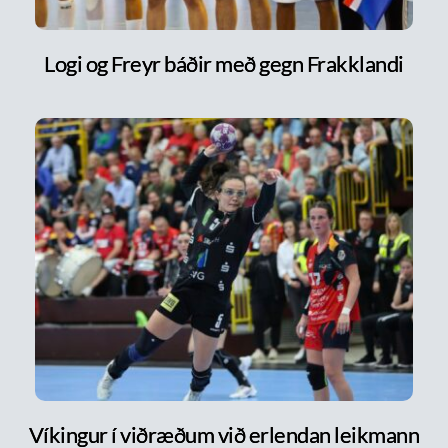
Logi og Freyr báðir með gegn Frakklandi
Víkingur í viðræðum við erlendan leikmann