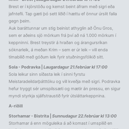
Brest er í kjörstöðu og kemst beint áfram með sigri eða
jafntefli. Tap gæti þó sett liðið í hættu ef önnur úrslit falla
gegn þeim.
Auk baráttunnar um stig beinist athyglin að Önu Gros,
sem er aðeins sjö mörkum frá því að ná 1.000 mörkum í
keppninni. Brest treystir á hraðan og árangursríkan
sóknarleik, á meðan Krim – sem er úr leik – vill enda
tímabilið með góðum leik fyrir stuðningsfólkið sitt.
Sola - Podravka |
Laugardagur 21.febrúar kl 17:00
Sola leikur sinn síðasta leik í sinni fyrstu
Meistaradeildarþátttöku og vill kveðja með sigri. Podravka
hefur tryggt sér umspilssæti og mætir án pressu, en sigur
myndi styrkja sjálfstraustið fyrir útsláttarkeppnina.
A-riðill
Storhamar - Bistrita |
Sunnudagur 22.febrúar kl 13:00
Storhamar á enn möguleika á að komast í umspilið en