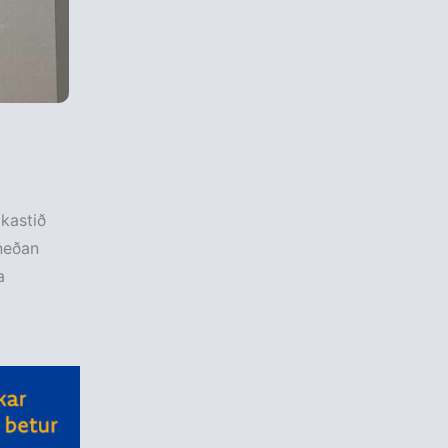
kastið
neðan
a