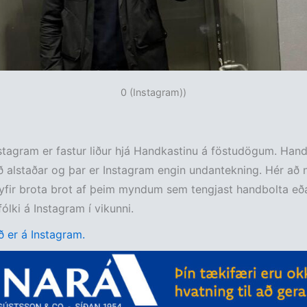
0 (Instagram))
stagram er fastur liður hjá Handkastinu á föstudögum. Hand
ð alstaðar og þar er Instagram engin undantekning. Hér að 
yfir brota brot af þeim myndum sem tengjast handbolta eð
ólki á Instagram í vikunni.
 er á Instagram.