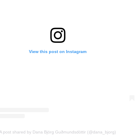
View this post on Instagram
A post shared by Dana Björg Guðmundsdòttir (@dana_bjorg)