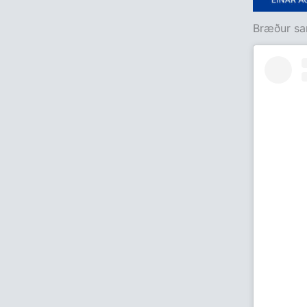
Bræður sa