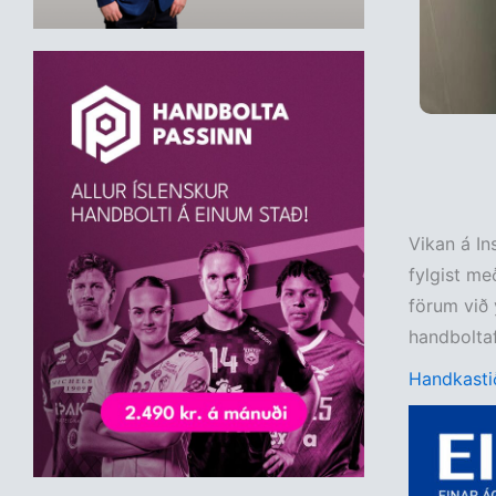
Vikan á In
fylgist me
förum við 
handboltaf
Handkastið