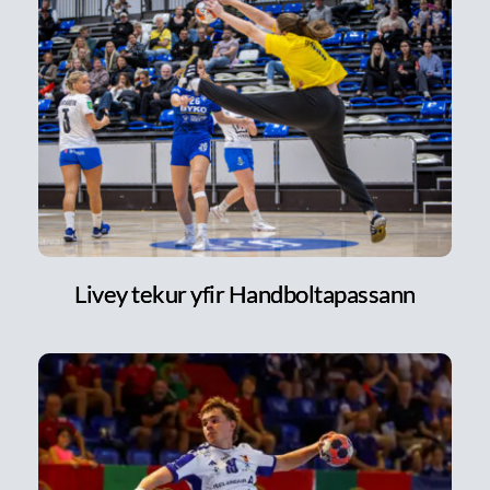
Livey tekur yfir Handboltapassann