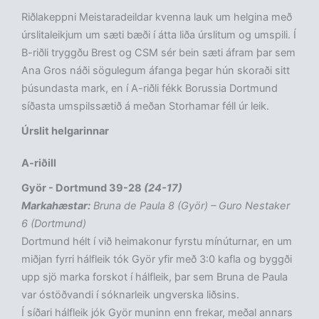
Riðlakeppni Meistaradeildar kvenna lauk um helgina með
úrslitaleikjum um sæti bæði í átta liða úrslitum og umspili. Í
B-riðli tryggðu Brest og CSM sér bein sæti áfram þar sem
Ana Gros náði sögulegum áfanga þegar hún skoraði sitt
þúsundasta mark, en í A-riðli fékk Borussia Dortmund
síðasta umspilssætið á meðan Storhamar féll úr leik.
Úrslit helgarinnar
A-riðill
Györ - Dortmund 39-28
(24-17)
Markahæstar:
Bruna de Paula 8 (Györ) – Guro Nestaker
6 (Dortmund)
Dortmund hélt í við heimakonur fyrstu mínúturnar, en um
miðjan fyrri hálfleik tók Györ yfir með 3:0 kafla og byggði
upp sjö marka forskot í hálfleik, þar sem Bruna de Paula
var óstöðvandi í sóknarleik ungverska liðsins.
Í síðari hálfleik jók Györ muninn enn frekar, meðal annars