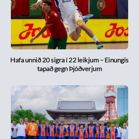
Hafa unnið 20 sigra í 22 leikjum – Einungis
tapað gegn Þjóðverjum