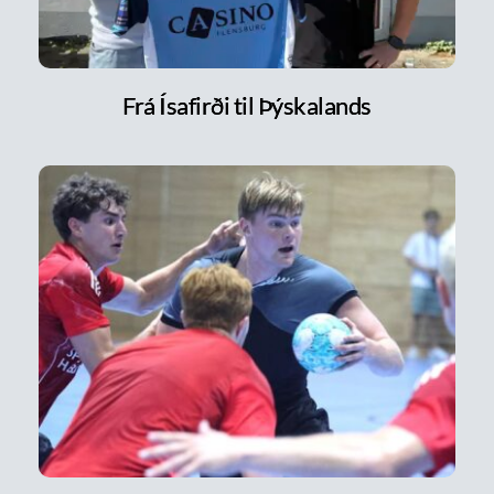
Frá Ísafirði til Þýskalands