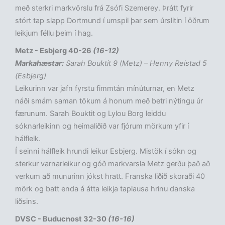
með sterkri markvörslu frá Zsófi Szemerey. Þrátt fyrir
stórt tap slapp Dortmund í umspil þar sem úrslitin í öðrum
leikjum féllu þeim í hag.
Metz - Esbjerg 40-26
(16-12)
Markahæstar:
Sarah Bouktit 9 (Metz) – Henny Reistad 5
(Esbjerg)
Leikurinn var jafn fyrstu fimmtán mínúturnar, en Metz
náði smám saman tökum á honum með betri nýtingu úr
færunum. Sarah Bouktit og Lylou Borg leiddu
sóknarleikinn og heimaliðið var fjórum mörkum yfir í
hálfleik.
Í seinni hálfleik hrundi leikur Esbjerg. Mistök í sókn og
sterkur varnarleikur og góð markvarsla Metz gerðu það að
verkum að munurinn jókst hratt. Franska liðið skoraði 40
mörk og batt enda á átta leikja taplausa hrinu danska
liðsins.
DVSC - Buducnost 32-30
(16-16)