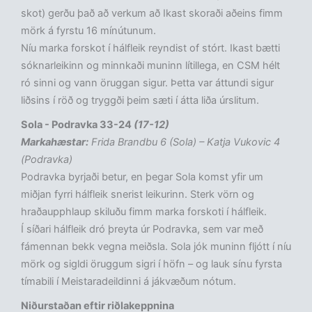
skot) gerðu það að verkum að Ikast skoraði aðeins fimm
mörk á fyrstu 16 mínútunum.
Níu marka forskot í hálfleik reyndist of stórt. Ikast bætti
sóknarleikinn og minnkaði muninn lítillega, en CSM hélt
ró sinni og vann öruggan sigur. Þetta var áttundi sigur
liðsins í röð og tryggði þeim sæti í átta liða úrslitum.
Sola - Podravka 33-24
(17-12)
Markahæstar:
Frida Brandbu 6 (Sola) – Katja Vukovic 4
(Podravka)
Podravka byrjaði betur, en þegar Sola komst yfir um
miðjan fyrri hálfleik snerist leikurinn. Sterk vörn og
hraðaupphlaup skiluðu fimm marka forskoti í hálfleik.
Í síðari hálfleik dró þreyta úr Podravka, sem var með
fámennan bekk vegna meiðsla. Sola jók muninn fljótt í níu
mörk og sigldi öruggum sigri í höfn – og lauk sínu fyrsta
tímabili í Meistaradeildinni á jákvæðum nótum.
Niðurstaðan eftir riðlakeppnina