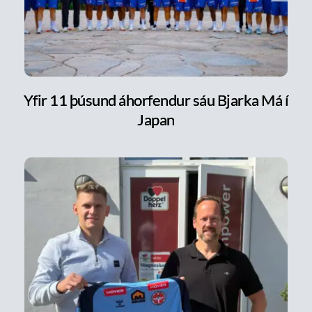
Yfir 11 þúsund áhorfendur sáu Bjarka Má í
Japan