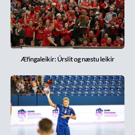
Æfingaleikir: Úrslit og næstu leikir