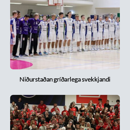
Niðurstaðan gríðarlega svekkjandi