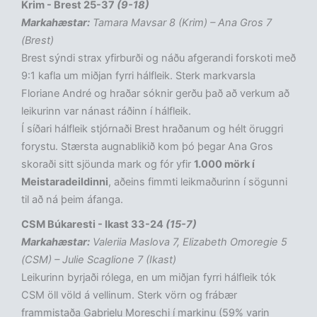
Krim - Brest 25-37
(9-18)
Markahæstar:
Tamara Mavsar 8 (Krim) – Ana Gros 7
(Brest)
Brest sýndi strax yfirburði og náðu afgerandi forskoti með
9:1 kafla um miðjan fyrri hálfleik. Sterk markvarsla
Floriane André og hraðar sóknir gerðu það að verkum að
leikurinn var nánast ráðinn í hálfleik.
Í síðari hálfleik stjórnaði Brest hraðanum og hélt öruggri
forystu. Stærsta augnablikið kom þó þegar Ana Gros
skoraði sitt sjöunda mark og fór yfir
1.000 mörk í
Meistaradeildinni
, aðeins fimmti leikmaðurinn í sögunni
til að ná þeim áfanga.
CSM Búkaresti - Ikast 33-24
(15-7)
Markahæstar:
Valeriia Maslova 7, Elizabeth Omoregie 5
(CSM) – Julie Scaglione 7 (Ikast)
Leikurinn byrjaði rólega, en um miðjan fyrri hálfleik tók
CSM öll völd á vellinum. Sterk vörn og frábær
frammistaða Gabrielu Moreschi í markinu (59% varin