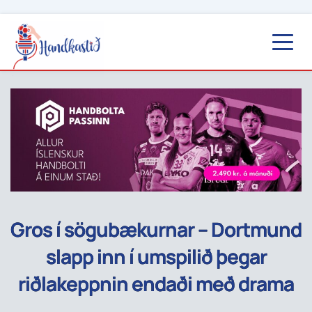
Gros í sögubækurnar – Dortmund
slapp inn í umspilið þegar
riðlakeppnin endaði með drama