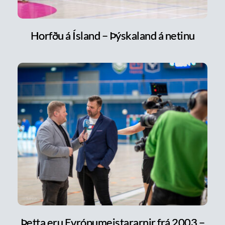
Horfðu á Ísland – Þýskaland á netinu
Þetta eru Evrópumeistararnir frá 2003 –