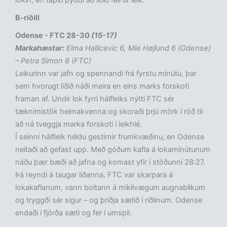
lokin, en tapið þýddi að liðið féll úr leik.
B-riðill
Odense - FTC 28-30
(15-17)
Markahæstar:
Elma Halilcevic 6, Mie Højlund 6 (Odense)
– Petra Simon 8 (FTC)
Leikurinn var jafn og spennandi frá fyrstu mínútu, þar
sem hvorugt liðið náði meira en eins marks forskoti
framan af. Undir lok fyrri hálfleiks nýtti FTC sér
tæknimistök heimakvenna og skoraði þrjú mörk í röð til
að ná tveggja marka forskoti í leikhlé.
Í seinni hálfleik héldu gestirnir frumkvæðinu, en Odense
neitaði að gefast upp. Með góðum kafla á lokamínútunum
náðu þær bæði að jafna og komast yfir í stöðunni 28:27.
Þá reyndi á taugar liðanna. FTC var skarpara á
lokakaflanum, vann boltann á mikilvægum augnablikum
og tryggði sér sigur – og þriðja sætið í riðlinum. Odense
endaði í fjórða sæti og fer í umspil.