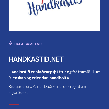
HAFA SAMBAND
HANDKASTIÐ.NET
Handkastið er hlaðvarpsþáttur og fréttamiðill um
íslenskan og erlendan handbolta.
Ritstjórar eru Arnar Daði Arnarsson og Styrmir
Sigurðsson.