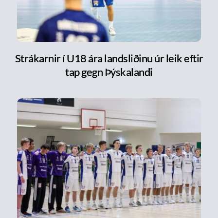
Strákarnir í U18 ára landsliðinu úr leik eftir
tap gegn Þýskalandi