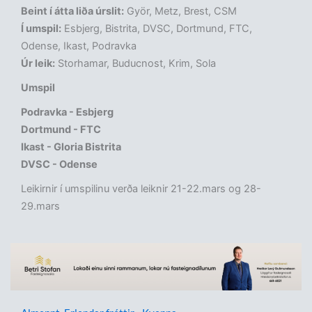
Beint í átta liða úrslit:
Györ, Metz, Brest, CSM
Í umspil:
Esbjerg, Bistrita, DVSC, Dortmund, FTC,
Odense, Ikast, Podravka
Úr leik:
Storhamar, Buducnost, Krim, Sola
Umspil
Podravka - Esbjerg
Dortmund - FTC
Ikast - Gloria Bistrita
DVSC - Odense
Leikirnir í umspilinu verða leiknir 21-22.mars og 28-
29.mars