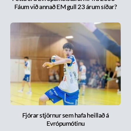
Fáum við annað EM gull 23 árum síðar?
Fjórar stjörnur sem hafa heillað á
Evrópumótinu