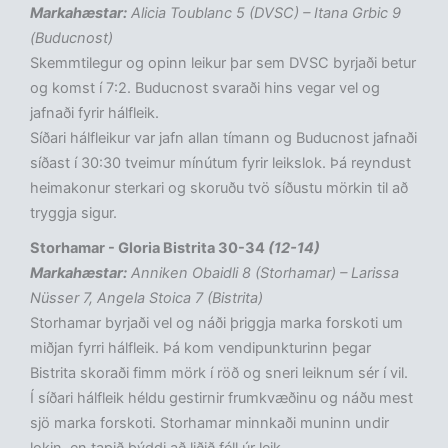
Markahæstar:
Alicia Toublanc 5 (DVSC) – Itana Grbic 9
(Buducnost)
Skemmtilegur og opinn leikur þar sem DVSC byrjaði betur
og komst í 7:2. Buducnost svaraði hins vegar vel og
jafnaði fyrir hálfleik.
Síðari hálfleikur var jafn allan tímann og Buducnost jafnaði
síðast í 30:30 tveimur mínútum fyrir leikslok. Þá reyndust
heimakonur sterkari og skoruðu tvö síðustu mörkin til að
tryggja sigur.
Storhamar - Gloria Bistrita 30-34
(12-14)
Markahæstar:
Anniken Obaidli 8 (Storhamar) – Larissa
Nüsser 7, Angela Stoica 7 (Bistrita)
Storhamar byrjaði vel og náði þriggja marka forskoti um
miðjan fyrri hálfleik. Þá kom vendipunkturinn þegar
Bistrita skoraði fimm mörk í röð og sneri leiknum sér í vil.
Í síðari hálfleik héldu gestirnir frumkvæðinu og náðu mest
sjö marka forskoti. Storhamar minnkaði muninn undir