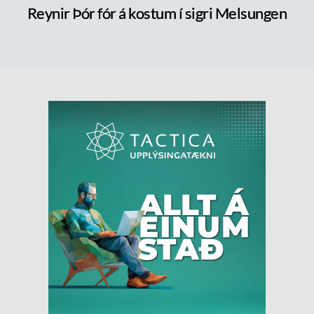
Reynir Þór fór á kostum í sigri Melsungen