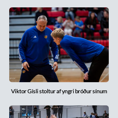
Viktor Gísli stoltur af yngri bróður sínum