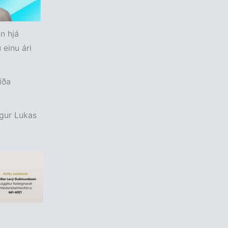
n hjá
 einu ári
iða
gur Lukas