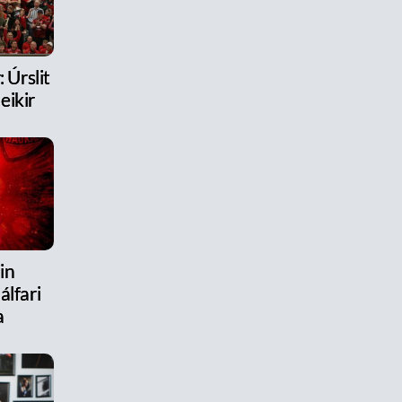
 Úrslit
eikir
in
álfari
a