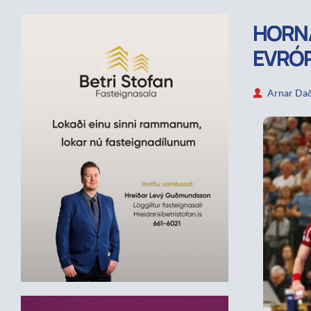
HORNA
EVRÓ
Arnar Dað