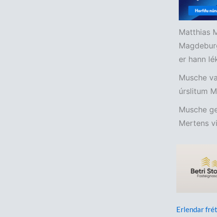
Matthias M
Magdeburg.
er hann lé
Musche var
úrslitum M
Musche ge
Mertens við
Erlendar frét