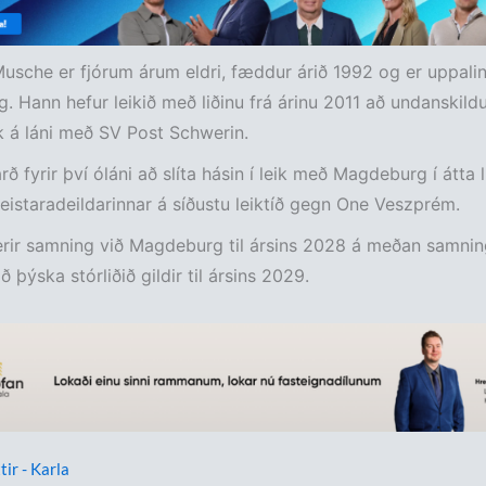
usche er fjórum árum eldri, fæddur árið 1992 og er uppalin
 Hann hefur leikið með liðinu frá árinu 2011 að undanskildu
k á láni með SV Post Schwerin.
ð fyrir því óláni að slíta hásin í leik með Magdeburg í átta l
eistaradeildarinnar á síðustu leiktíð gegn One Veszprém.
rir samning við Magdeburg til ársins 2028 á meðan samnin
 þýska stórliðið gildir til ársins 2029.
tir - Karla