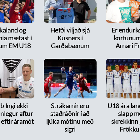
kaland og
Hefði viljað sjá
Er endurk
nía mætast í
Kusners í
kortunum
itum EM U18
Garðabænum
Arnari F
b Ingi ekki
Strákarnir eru
U18 ára lan
nlegur aftur
staðráðnir í að
slapp m
 eftir áramót
ljúka mótinu með
skrekkinn
sigri
Frökk