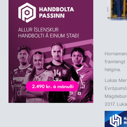
Hornamenni
framlengt 
helgina.
Lukas Mert
Evrópumóti
Magdeburg 
2017. Luka