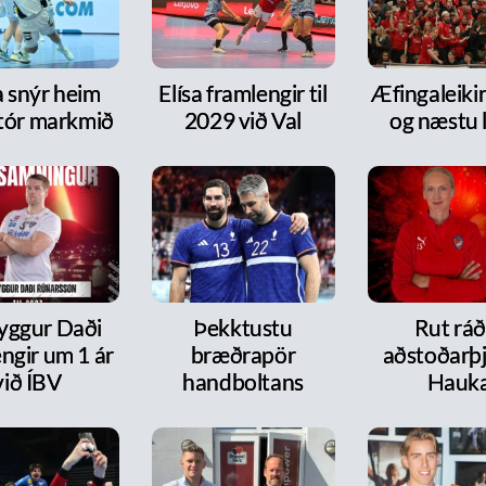
a snýr heim
Elísa framlengir til
Æfingaleikir:
tór markmið
2029 við Val
og næstu l
ryggur Daði
Þekktustu
Rut ráð
ngir um 1 ár
bræðrapör
aðstoðarþj
við ÍBV
handboltans
Hauk