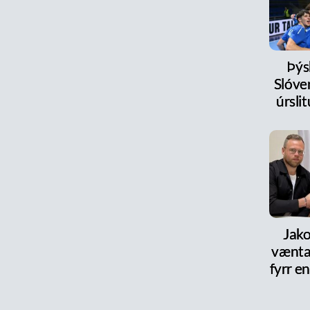
Þýs
Slóve
úrsl
Jako
vænta
fyrr en