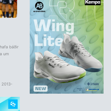
hafa báðir
ta um
á 2013-