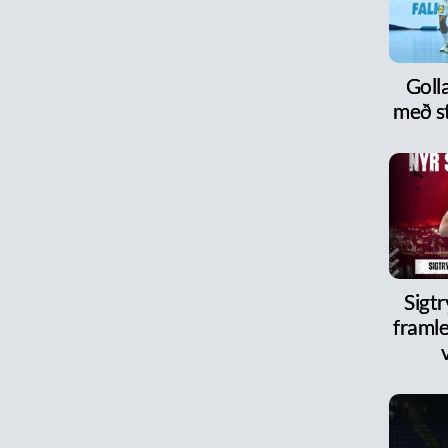
Goll
með s
Sigt
framle