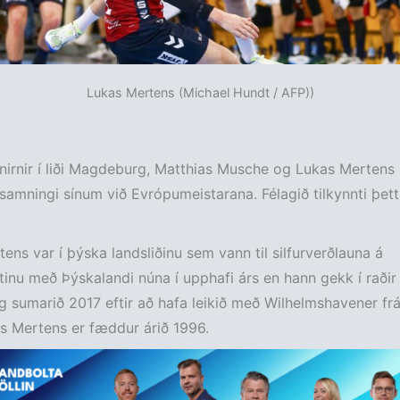
Lukas Mertens (Michael Hundt / AFP))
rnir í liði Magdeburg, Matthias Musche og Lukas Mertens 
samningi sínum við Evrópumeistarana. Félagið tilkynnti þet
ens var í þýska landsliðinu sem vann til silfurverðlauna á
nu með Þýskalandi núna í upphafi árs en hann gekk í raðir
sumarið 2017 eftir að hafa leikið með Wilhelmshavener fr
s Mertens er fæddur árið 1996.