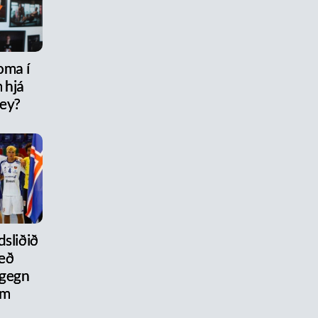
oma í
 hjá
rey?
dsliðið
eð
 gegn
um