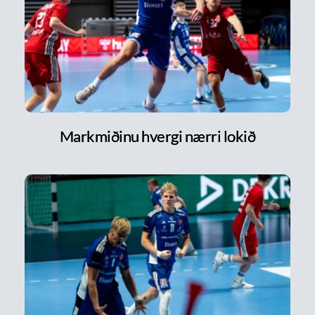
Markmiðinu hvergi nærri lokið