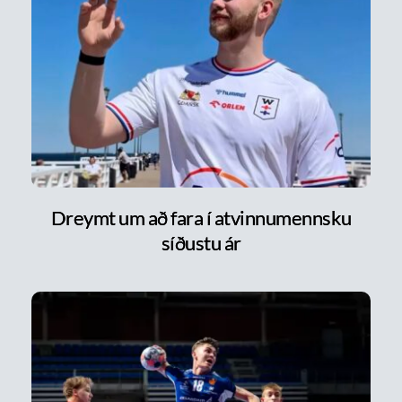
Dreymt um að fara í atvinnumennsku
síðustu ár