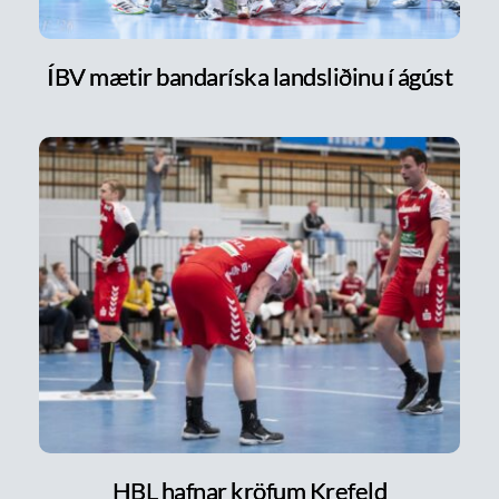
ÍBV mætir bandaríska landsliðinu í ágúst
HBL hafnar kröfum Krefeld