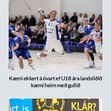
Kæmi ekkert á óvart ef U18 ára landsliðið
kæmi heim með gullið