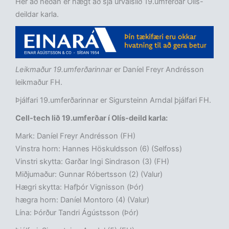
Hér að neðan er hægt að sjá úrvalslið 19.umferðar Olís-
deildar karla.
Leikmaður 19.umferðarinnar
er Daníel Freyr Andrésson
leikmaður FH.
Þjálfari 19.umferðarinnar er Sigursteinn Arndal þjálfari FH.
Cell-tech lið 19.umferðar í Olís-deild karla:
Mark: Daníel Freyr Andrésson (FH)
Vinstra horn: Hannes Höskuldsson (6) (Selfoss)
Vinstri skytta: Garðar Ingi Sindrason (3) (FH)
Miðjumaður: Gunnar Róbertsson (2) (Valur)
Hægri skytta: Hafþór Vignisson (Þór)
hægra horn: Daníel Montoro (4) (Valur)
Lína: Þórður Tandri Ágústsson (Þór)