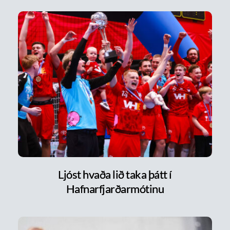
Ljóst hvaða lið taka þátt í
Hafnarfjarðarmótinu