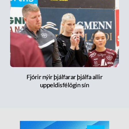
Fjórir nýir þjálfarar þjálfa allir
uppeldisfélögin sín