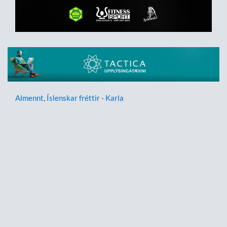
Almennt
,
Íslenskar fréttir - Karla