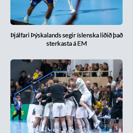
Þjálfari Þýskalands segir íslenska liðið það
sterkasta á EM