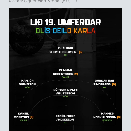
Þjálfari: Sigursteinn Arndal (5) (FH)