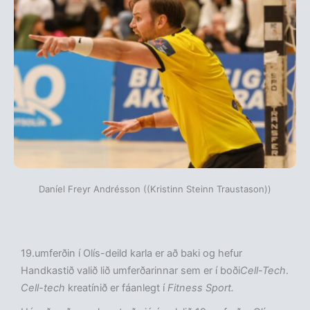
Daníel Freyr Andrésson ((Kristinn Steinn Traustason))
19.umferðin í Olís-deild karla er að baki og hefur
Handkastið valið lið umferðarinnar sem er í boði
Cell-Tech
.
Cell-tech
kreatínið er fáanlegt í
Fitness Sport.