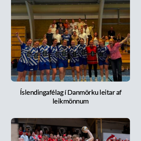
Íslendingafélag í Danmörku leitar af
leikmönnum