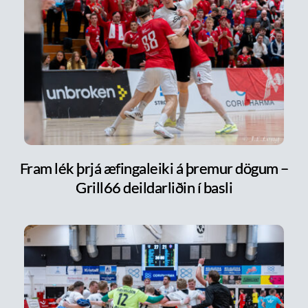
Fram lék þrjá æfingaleiki á þremur dögum –
Grill66 deildarliðin í basli