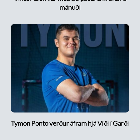
mánuði
Tymon Ponto verður áfram hjá Víði í Garði