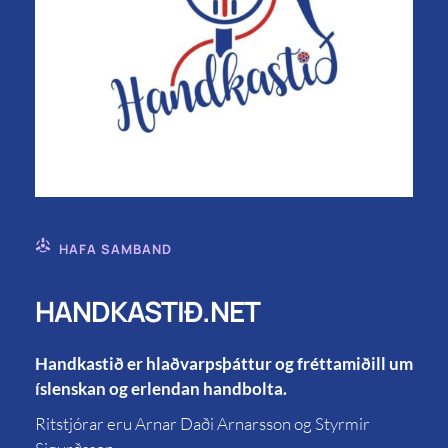
HAFA SAMBAND
HANDKASTIÐ.NET
Handkastið er hlaðvarpsþáttur og fréttamiðill um
íslenskan og erlendan handbolta.
Ritstjórar eru Arnar Daði Arnarsson og Styrmir