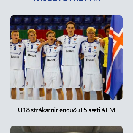
U18 strákarnir enduðu í 5.sæti á EM