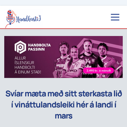
Svíar mæta með sitt sterkasta lið
í vináttulandsleiki hér á landi í
mars