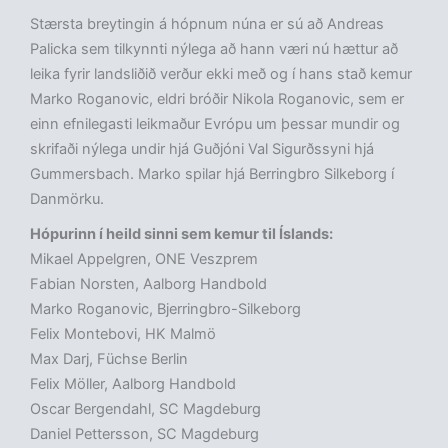
Stærsta breytingin á hópnum núna er sú að Andreas
Palicka sem tilkynnti nýlega að hann væri nú hættur að
leika fyrir landsliðið verður ekki með og í hans stað kemur
Marko Roganovic, eldri bróðir Nikola Roganovic, sem er
einn efnilegasti leikmaður Evrópu um þessar mundir og
skrifaði nýlega undir hjá Guðjóni Val Sigurðssyni hjá
Gummersbach. Marko spilar hjá Berringbro Silkeborg í
Danmörku.
Hópurinn í heild sinni sem kemur til Íslands:
Mikael Appelgren, ONE Veszprem
Fabian Norsten, Aalborg Handbold
Marko Roganovic, Bjerringbro-Silkeborg
Felix Montebovi, HK Malmö
Max Darj, Füchse Berlin
Felix Möller, Aalborg Handbold
Oscar Bergendahl, SC Magdeburg
Daniel Pettersson, SC Magdeburg