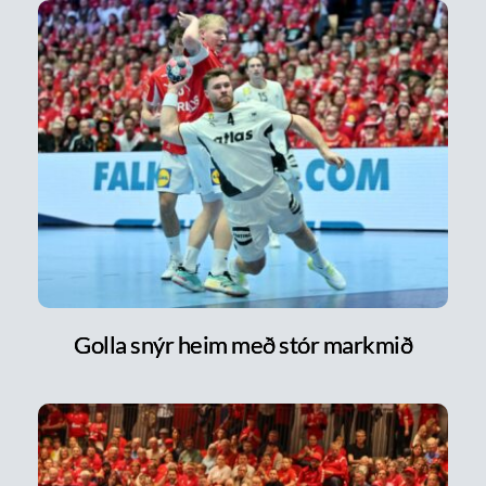
Golla snýr heim með stór markmið