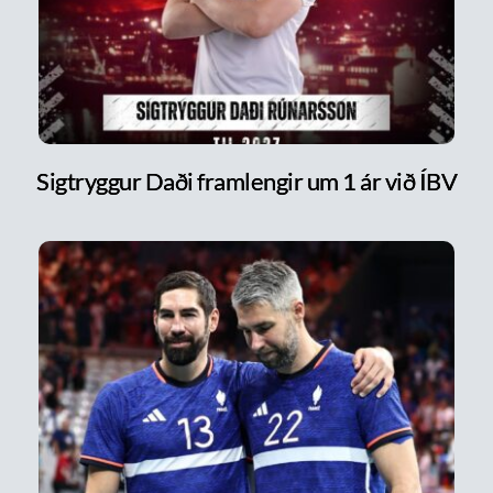
Sigtryggur Daði framlengir um 1 ár við ÍBV