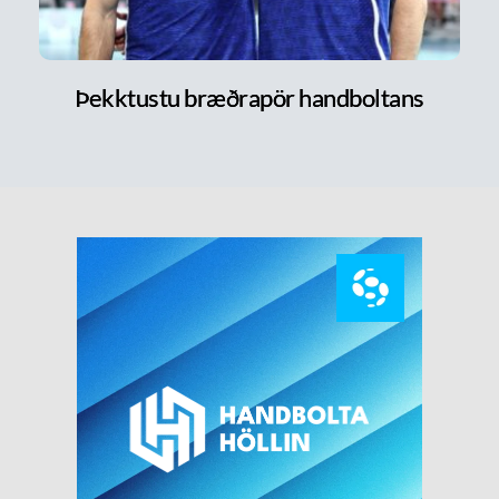
Þekktustu bræðrapör handboltans