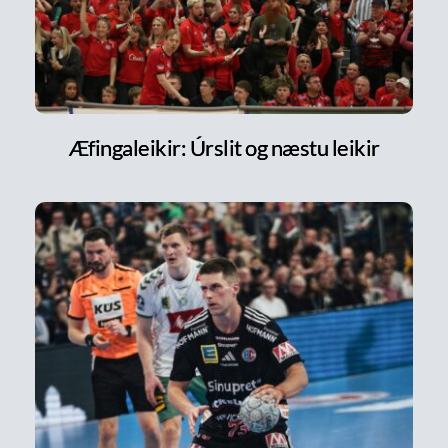
Æfingaleikir: Úrslit og næstu leikir