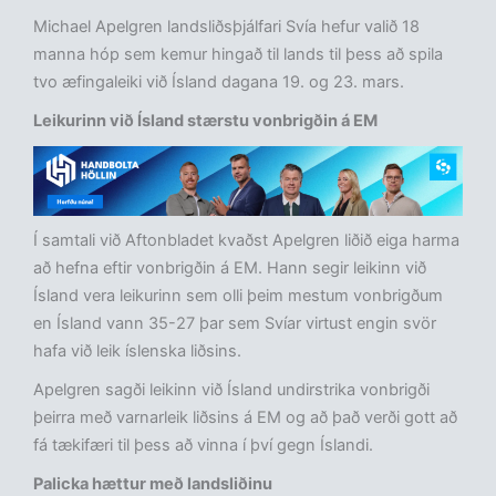
Michael Apelgren landsliðsþjálfari Svía hefur valið 18
manna hóp sem kemur hingað til lands til þess að spila
tvo æfingaleiki við Ísland dagana 19. og 23. mars.
Leikurinn við Ísland stærstu vonbrigðin á EM
Í samtali við Aftonbladet kvaðst Apelgren liðið eiga harma
að hefna eftir vonbrigðin á EM. Hann segir leikinn við
Ísland vera leikurinn sem olli þeim mestum vonbrigðum
en Ísland vann 35-27 þar sem Svíar virtust engin svör
hafa við leik íslenska liðsins.
Apelgren sagði leikinn við Ísland undirstrika vonbrigði
þeirra með varnarleik liðsins á EM og að það verði gott að
fá tækifæri til þess að vinna í því gegn Íslandi.
Palicka hættur með landsliðinu