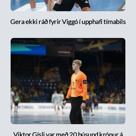
Gera ekki ráð fyrir Viggó í upphafi tímabils
Viktor Gísli var með 20 þúsund krónur á