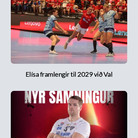
Elísa framlengir til 2029 við Val