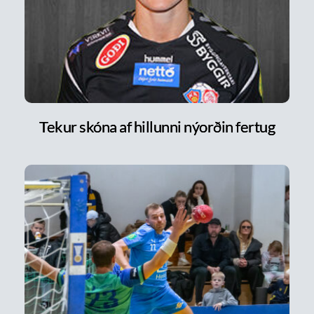
Tekur skóna af hillunni nýorðin fertug