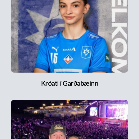
Króati í Garðabæinn