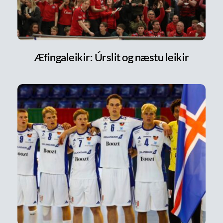
Æfingaleikir: Úrslit og næstu leikir