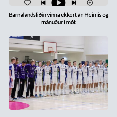
Barnalandsliðin vinna ekkert án Heimis og
mánuður í mót