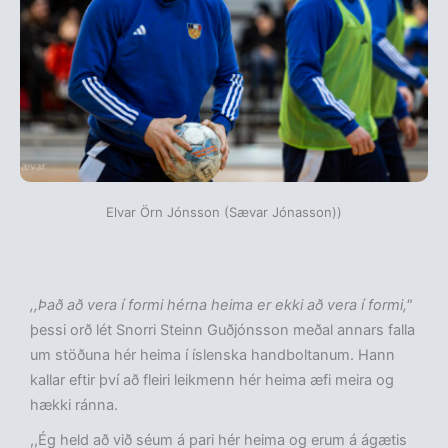
Elvar Örn Jónsson (Sævar Jónasson))
,,Það að vera í formi hérna heima er ekki að vera í formi,"
þessi orð lét Snorri Steinn Guðjónsson meðal annars falla
um stöðuna hér heima í íslenska handboltanum. Hann
kallar eftir því að fleiri leikmenn hér heima æfi meira og
hækki ránna.
,,Ég held að við séum á pari hér heima og erum á ágætis