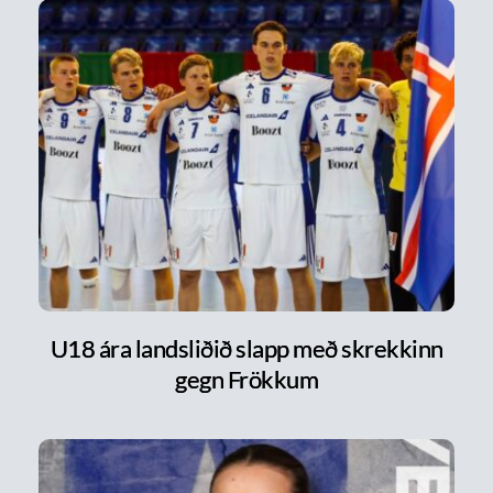
U18 ára landsliðið slapp með skrekkinn
gegn Frökkum