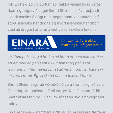
róli. Ég held að við þurfum að hækka viðmið hvað varðar
líkamlegt atgervi," sagði Snorri Steinn í hlaðvarpsþætti
Handkastsins á dögunum þegar hann var spurður út í
stöðu íslensks handbolta og hvort íslenskur handbolti
væri að dragast aftur úr á einhverjum sviðum leiksins.
,,Höfum það alveg á hreinu að þetta er bara mín skoðun
en ég held að það sem okkur finnst og það sem
leikmönnum hér heima finnst að vera í formi er bara ekki
að vera í formi. Ég vil sjá þá rá bara töluvert hærri."
Snorri Steinn segir að viðmiðið að vera í formi eigi að vera
Ómar Ingi Magnússon, Gísli Þorgeir Kristjánsson, Elliði
Snær Viðarsson og Elvar Örn Jónsson svo einhverjir séu
nefndir.
,,Við getum ekki haft bara eitthvað annað viðmið. Þetta er