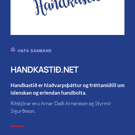
HAFA SAMBAND
HANDKASTIÐ.NET
Handkastið er hlaðvarpsþáttur og fréttamiðill um
íslenskan og erlendan handbolta.
Ritstjórar eru Arnar Daði Arnarsson og Styrmir
Sigurðsson.