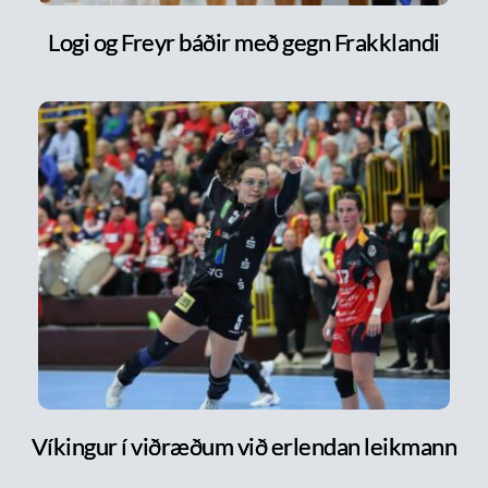
Logi og Freyr báðir með gegn Frakklandi
Víkingur í viðræðum við erlendan leikmann