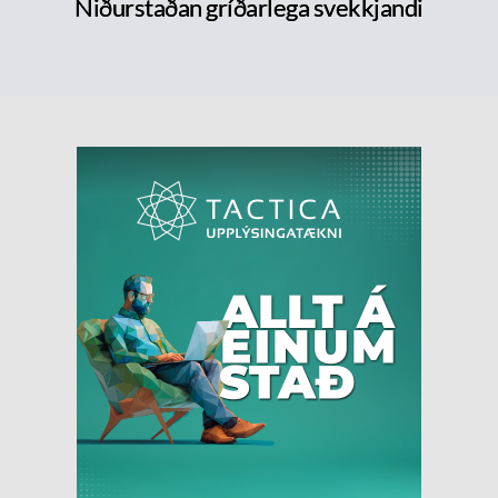
Niðurstaðan gríðarlega svekkjandi