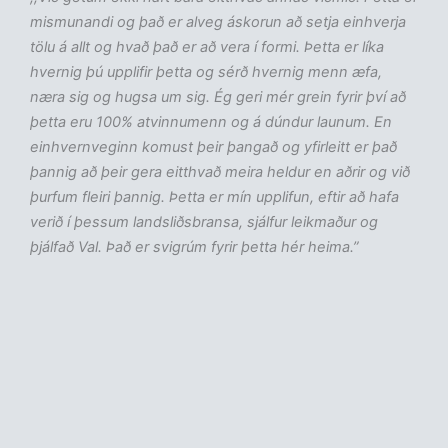
mismunandi og það er alveg áskorun að setja einhverja
tölu á allt og hvað það er að vera í formi. Þetta er líka
hvernig þú upplifir þetta og sérð hvernig menn æfa,
næra sig og hugsa um sig. Ég geri mér grein fyrir því að
þetta eru 100% atvinnumenn og á dúndur launum. En
einhvernveginn komust þeir þangað og yfirleitt er það
þannig að þeir gera eitthvað meira heldur en aðrir og við
þurfum fleiri þannig. Þetta er mín upplifun, eftir að hafa
verið í þessum landsliðsbransa, sjálfur leikmaður og
þjálfað Val. Það er svigrúm fyrir þetta hér heima.”