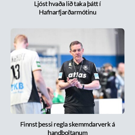
Ljóst hvaða lið taka þátt í
Hafnarfjarðarmótinu
Finnst þessi regla skemmdarverk á
handboltanum