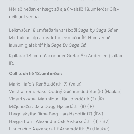
Hér að neðan er hægt að sjá úrvalslið 18.umferðar Olís-
deildar kvenna.
Leikmaður 18.umferðarinnar í boði
Sage by Saga Sif
er
Matthildur Lilja Jónsdóttir leikmaður ÍR. Hún fær að
launum gjafabréf hjá
Sage By Saga Sif.
Þjálfarar 18.umferðarinnar er Grétar Áki Andersen þjálfari
ÍR.
Cell tech lið 18.umferðar:
Mark: Hafdís Renötudóttir (7) (Valur)
Vinstra horn: Rakel Oddný Guðmundsdóttir (5) (Haukar)
Vinstri skytta: Matthildur Lilja Jónsdóttir (2) (ÍR)
Miðjumaður: Sara Dögg Hjaltadóttir (8) (ÍR)
Hægri skytta: Birna Berg Haraldsdóttir (7) (ÍBV)
Hægra horn: Alexandra Ósk Viktorsdóttir (4) (ÍBV)
Línumaður: Alexandra Líf Arnarsdóttir (5) (Haukar)