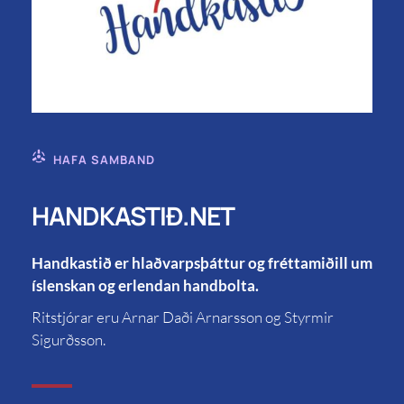
HAFA SAMBAND
HANDKASTIÐ.NET
Handkastið er hlaðvarpsþáttur og fréttamiðill um
íslenskan og erlendan handbolta.
Ritstjórar eru Arnar Daði Arnarsson og Styrmir
Sigurðsson.