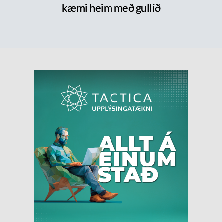
kæmi heim með gullið