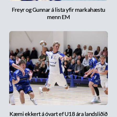
Freyr og Gunnar á lista yfir markahæstu
menn EM
Kæmi ekkert á óvart ef U18 ára landsliðið