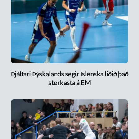
Þjálfari Þýskalands segir íslenska liðið það
sterkasta á EM