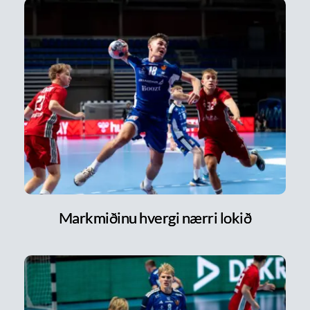
Markmiðinu hvergi nærri lokið