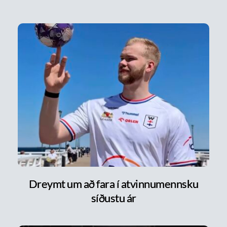
Dreymt um að fara í atvinnumennsku
síðustu ár