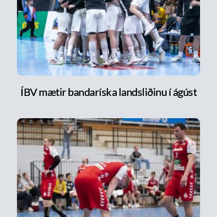
ÍBV mætir bandaríska landsliðinu í ágúst