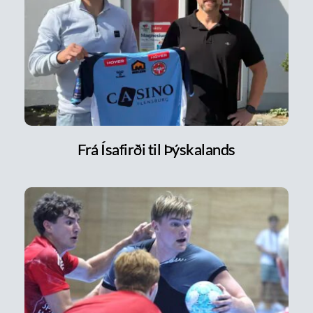
Frá Ísafirði til Þýskalands