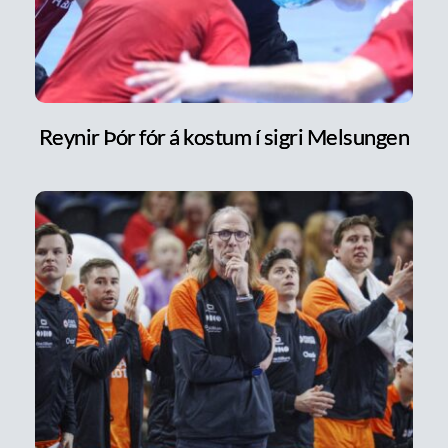
Reynir Þór fór á kostum í sigri Melsungen