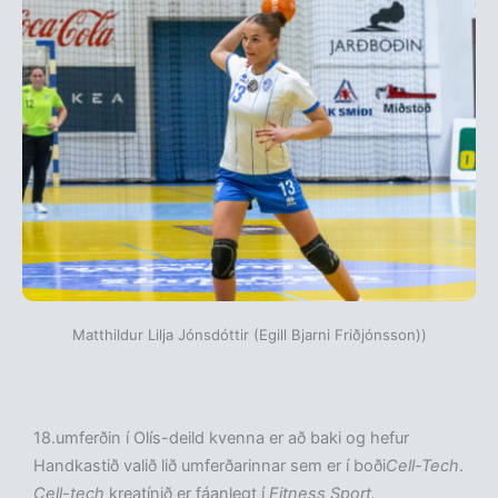
Matthildur Lilja Jónsdóttir (Egill Bjarni Friðjónsson))
18.umferðin í Olís-deild kvenna er að baki og hefur
Handkastið valið lið umferðarinnar sem er í boði
Cell-Tech
.
Cell-tech
kreatínið er fáanlegt í
Fitness Sport.