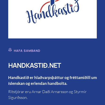
HAFA SAMBAND
HANDKASTIÐ.NET
Handkastið er hlaðvarpsþáttur og fréttamiðill um
íslenskan og erlendan handbolta.
Ritstjórar eru Arnar Daði Arnarsson og Styrmir
Sigurðsson.