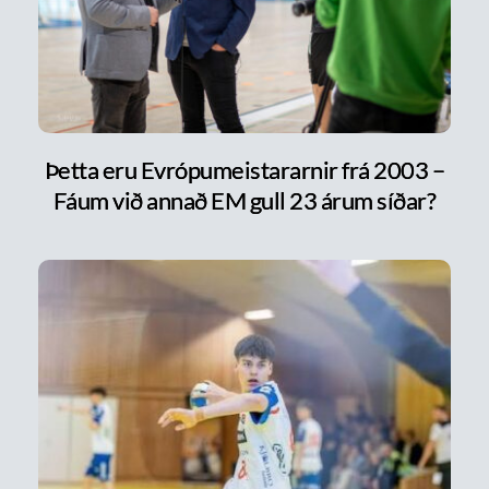
Þetta eru Evrópumeistararnir frá 2003 –
Fáum við annað EM gull 23 árum síðar?