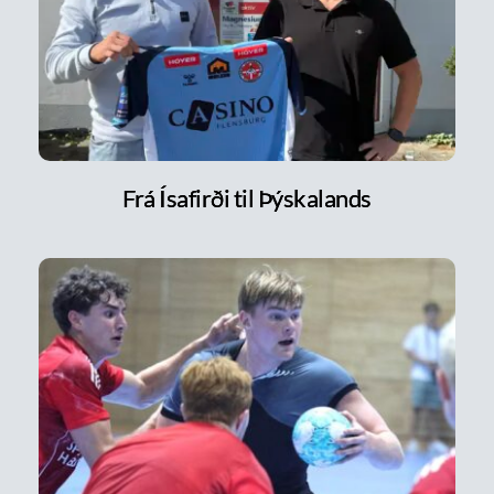
Frá Ísafirði til Þýskalands