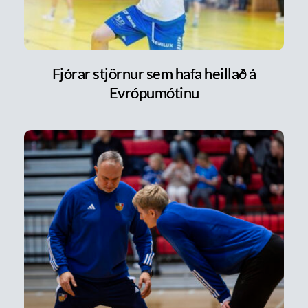
Fjórar stjörnur sem hafa heillað á
Evrópumótinu