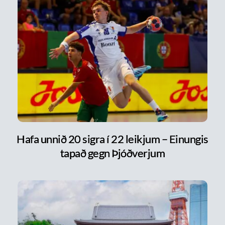
Hafa unnið 20 sigra í 22 leikjum – Einungis
tapað gegn Þjóðverjum