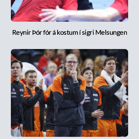
Reynir Þór fór á kostum í sigri Melsungen