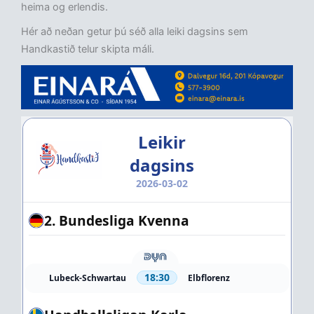
heima og erlendis.
Hér að neðan getur þú séð alla leiki dagsins sem
Handkastið telur skipta máli.