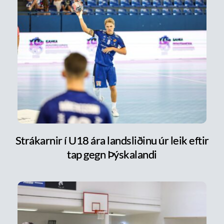
Strákarnir í U18 ára landsliðinu úr leik eftir
tap gegn Þýskalandi