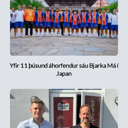
Yfir 11 þúsund áhorfendur sáu Bjarka Má í
Japan