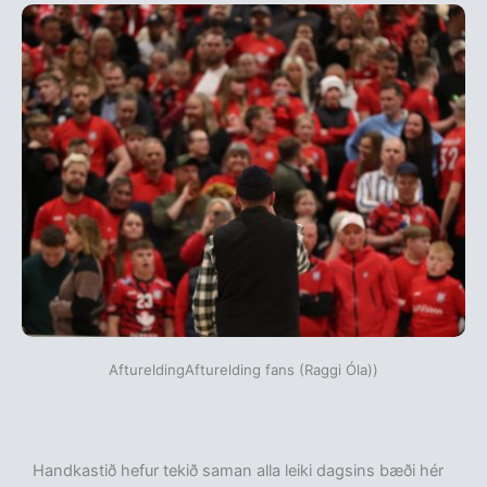
AftureldingAfturelding fans (Raggi Óla))
Handkastið hefur tekið saman alla leiki dagsins bæði hér