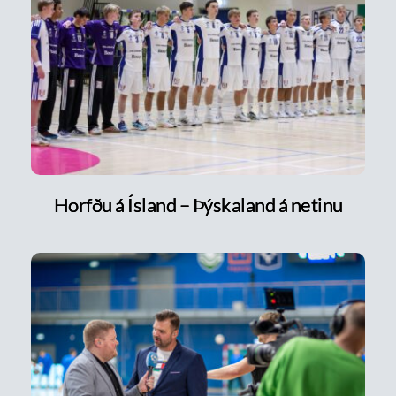
Horfðu á Ísland – Þýskaland á netinu