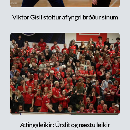
Viktor Gísli stoltur af yngri bróður sínum
Æfingaleikir: Úrslit og næstu leikir