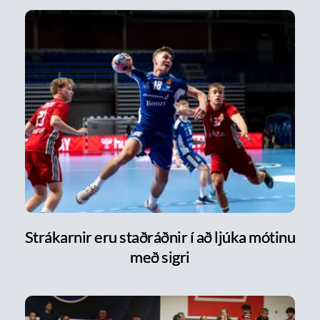
Strákarnir eru staðráðnir í að ljúka mótinu
með sigri