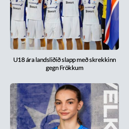
U18 ára landsliðið slapp með skrekkinn
gegn Frökkum