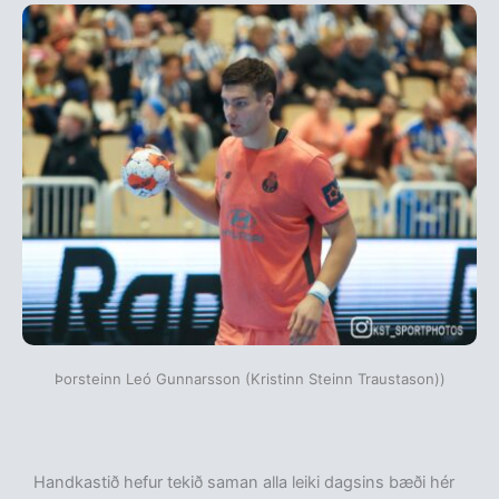
Þorsteinn Leó Gunnarsson (Kristinn Steinn Traustason))
Handkastið hefur tekið saman alla leiki dagsins bæði hér