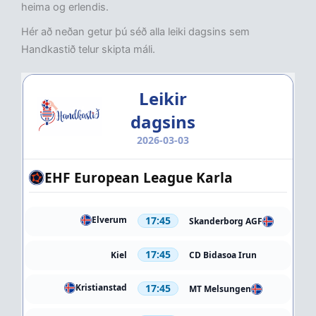
heima og erlendis.
Hér að neðan getur þú séð alla leiki dagsins sem
Handkastið telur skipta máli.