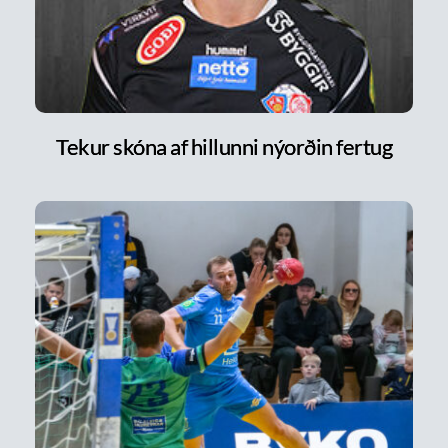
Tekur skóna af hillunni nýorðin fertug