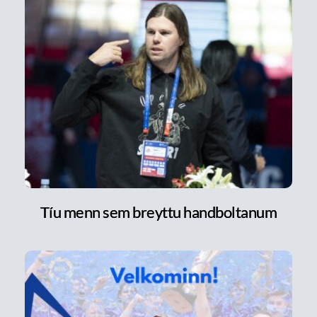
Tíu menn sem breyttu handboltanum