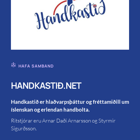
HAFA SAMBAND
HANDKASTIÐ.NET
Handkastið er hlaðvarpsþáttur og fréttamiðill um
íslenskan og erlendan handbolta.
Ritstjórar eru Arnar Daði Arnarsson og Styrmir
Sigurðsson.