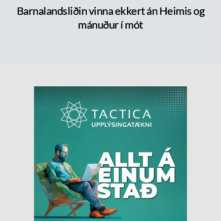
Barnalandsliðin vinna ekkert án Heimis og
mánuður í mót