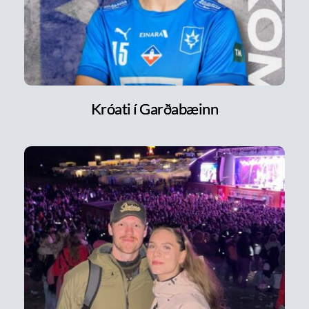
Króati í Garðabæinn