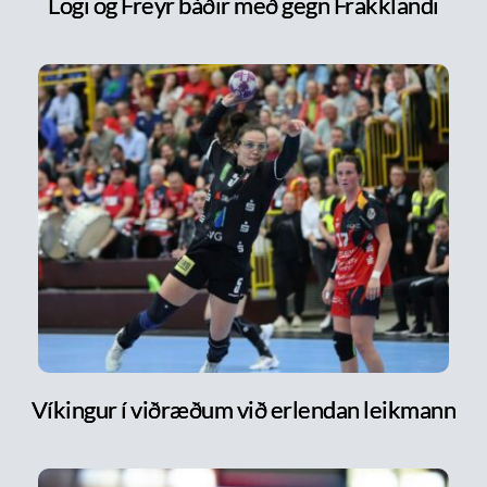
Logi og Freyr báðir með gegn Frakklandi
Víkingur í viðræðum við erlendan leikmann