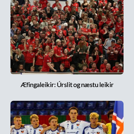
Æfingaleikir: Úrslit og næstu leikir