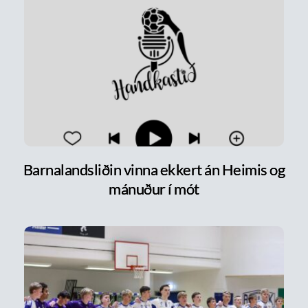
Barnalandsliðin vinna ekkert án Heimis og
mánuður í mót