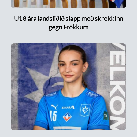
U18 ára landsliðið slapp með skrekkinn
gegn Frökkum