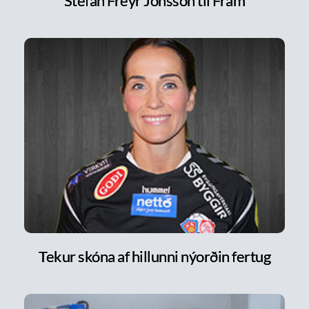
Stefán Freyr Jónsson til Fram
Tekur skóna af hillunni nýorðin fertug