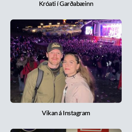
Króati í Garðabæinn
Vikan á Instagram