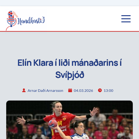
Elín Klara í liði mánaðarins í
Svíþjóð
Arnar Daði Arnarsson
04.03.2026
13:00