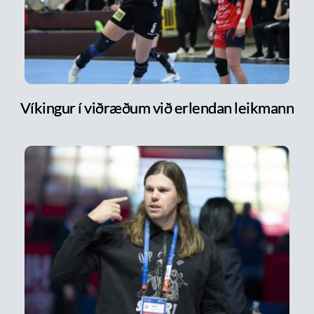
Víkingur í viðræðum við erlendan leikmann