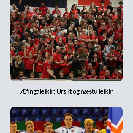
Æfingaleikir: Úrslit og næstu leikir