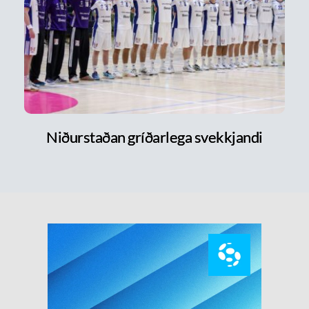
Niðurstaðan gríðarlega svekkjandi