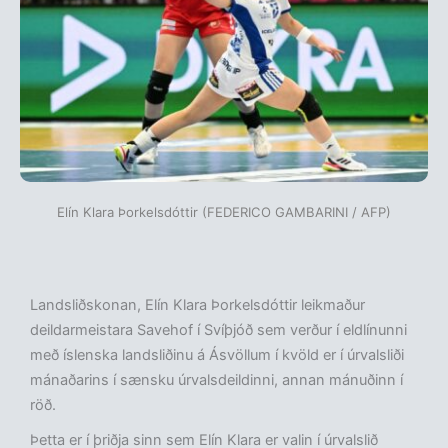
Elín Klara Þorkelsdóttir (FEDERICO GAMBARINI / AFP)
Landsliðskonan, Elín Klara Þorkelsdóttir leikmaður
deildarmeistara Savehof í Svíþjóð sem verður í eldlínunni
með íslenska landsliðinu á Ásvöllum í kvöld er í úrvalsliði
mánaðarins í sænsku úrvalsdeildinni, annan mánuðinn í
röð.
Þetta er í þriðja sinn sem Elín Klara er valin í úrvalslið