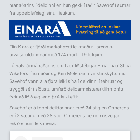
mánaðarins í deildinni en hún gekk í raðir Savehof í sumar
frá uppeldisfélagi sínu Haukum.
Elín Klara er fjórði markahæsti leikmaður í sænsku
úrvalsdeildarinnar með 124 mörk í 19 leikjum.
Í úrvalsliði mánaðarins eru tveir liðsfélagar Elínar þær Stina
Wiksfors línumaður og Kim Molenaar í vinstri skyttunni.
Savehof vann alla fjóra leiki sína í deildinni í febrúar og
tryggði sér í síðustu umferð deildarmeistaratitilinn þrátt
fyrir að liðið eigi enn þrjá leiki eftir.
Savehof er á toppi deildarinnar með 34 stig en Onnereds
er í 2.sætinu með 28 stig. Onnereds hefur hinsvegar
leikið einum leik meira.