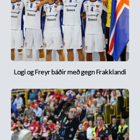
Logi og Freyr báðir með gegn Frakklandi