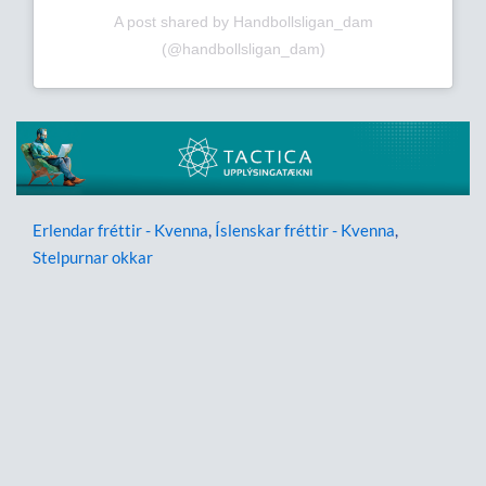
A post shared by Handbollsligan_dam
(@handbollsligan_dam)
Erlendar fréttir - Kvenna
,
Íslenskar fréttir - Kvenna
,
Stelpurnar okkar