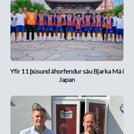
Yfir 11 þúsund áhorfendur sáu Bjarka Má í
Japan