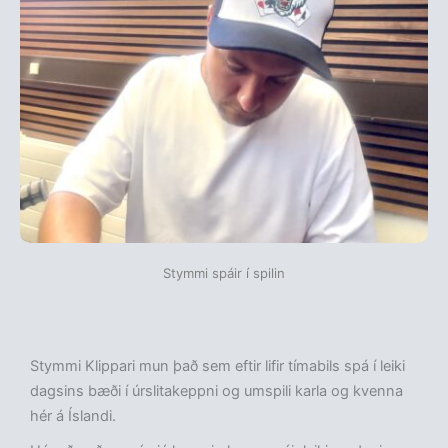
Stymmi spáir í spilin
Stymmi Klippari mun það sem eftir lifir tímabils spá í leiki
dagsins bæði í úrslitakeppni og umspili karla og kvenna
hér á Íslandi.