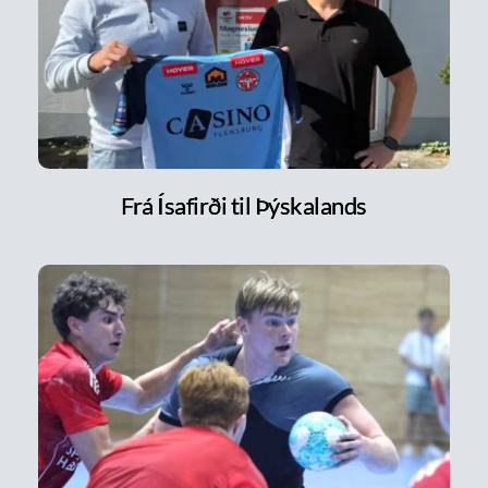
Frá Ísafirði til Þýskalands