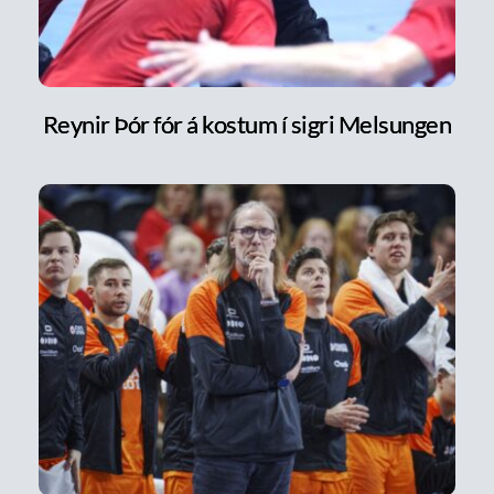
Reynir Þór fór á kostum í sigri Melsungen