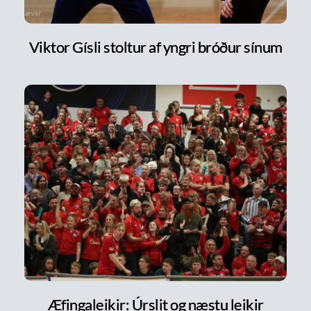
Viktor Gísli stoltur af yngri bróður sínum
Æfingaleikir: Úrslit og næstu leikir