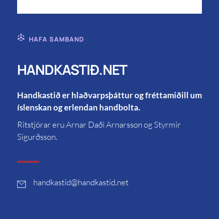
HAFA SAMBAND
HANDKASTIÐ.NET
Handkastið er hlaðvarpsþáttur og fréttamiðill um
íslenskan og erlendan handbolta.
Ritstjórar eru Arnar Daði Arnarsson og Styrmir
Sigurðsson.
handkastid
@handkastid.net