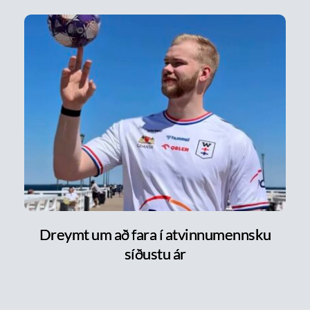
Dreymt um að fara í atvinnumennsku
síðustu ár