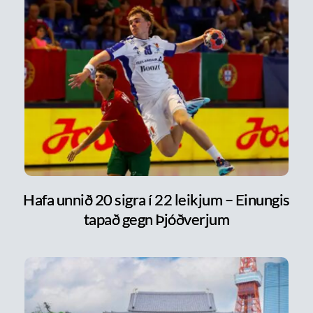
Hafa unnið 20 sigra í 22 leikjum – Einungis
tapað gegn Þjóðverjum