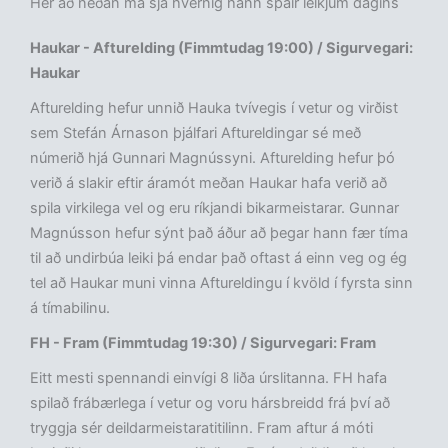
Hér að neðan má sjá hvernig hann spáir leikjum dagins
Haukar - Afturelding (Fimmtudag 19:00) / Sigurvegari:
Haukar
Afturelding hefur unnið Hauka tvívegis í vetur og virðist
sem Stefán Árnason þjálfari Aftureldingar sé með
númerið hjá Gunnari Magnússyni. Afturelding hefur þó
verið á slakir eftir áramót meðan Haukar hafa verið að
spila virkilega vel og eru ríkjandi bikarmeistarar. Gunnar
Magnússon hefur sýnt það áður að þegar hann fær tíma
til að undirbúa leiki þá endar það oftast á einn veg og ég
tel að Haukar muni vinna Aftureldingu í kvöld í fyrsta sinn
á tímabilinu.
FH - Fram (Fimmtudag 19:30) / Sigurvegari: Fram
Eitt mesti spennandi einvígi 8 liða úrslitanna. FH hafa
spilað frábærlega í vetur og voru hársbreidd frá því að
tryggja sér deildarmeistaratitilinn. Fram aftur á móti