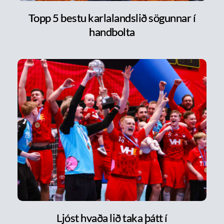
Topp 5 bestu karlalandslið sögunnar í
handbolta
Ljóst hvaða lið taka þátt í