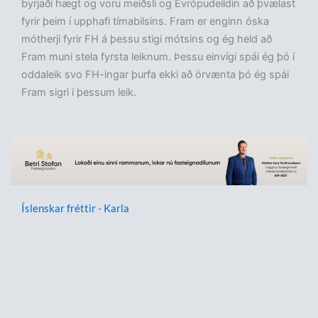
byrjaði hægt og voru meiðsli og Evrópudeildin að þvælast
fyrir þeim í upphafi tímabilsins. Fram er enginn óska
mótherji fyrir FH á þessu stigi mótsins og ég held að
Fram muni stela fyrsta leiknum. Þessu einvígi spái ég þó í
oddaleik svo FH-ingar þurfa ekki að örvænta þó ég spái
Fram sigri í þessum leik.
Íslenskar fréttir - Karla