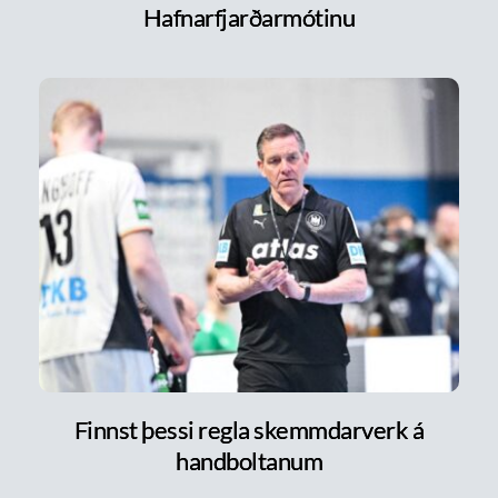
Hafnarfjarðarmótinu
Finnst þessi regla skemmdarverk á
handboltanum