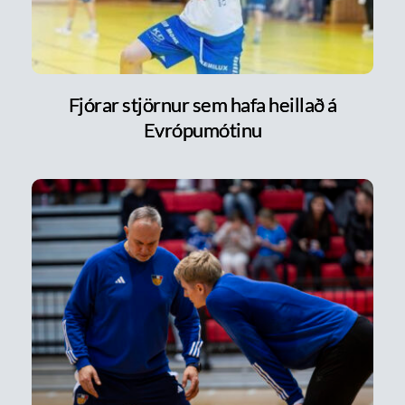
Fjórar stjörnur sem hafa heillað á
Evrópumótinu