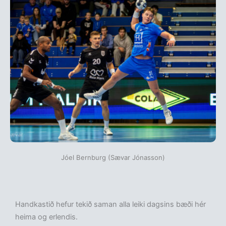
Jóel Bernburg (Sævar Jónasson)
Handkastið hefur tekið saman alla leiki dagsins bæði hér
heima og erlendis.