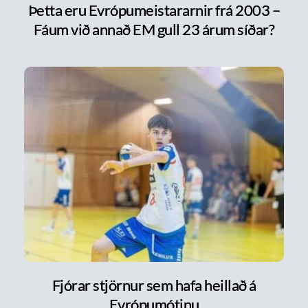
Þetta eru Evrópumeistararnir frá 2003 –
Fáum við annað EM gull 23 árum síðar?
Fjórar stjörnur sem hafa heillað á
Evrópumótinu