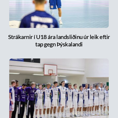
Strákarnir í U18 ára landsliðinu úr leik eftir
tap gegn Þýskalandi