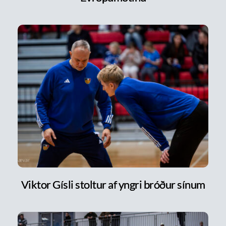
Viktor Gísli stoltur af yngri bróður sínum