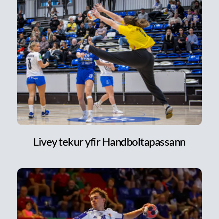
Livey tekur yfir Handboltapassann