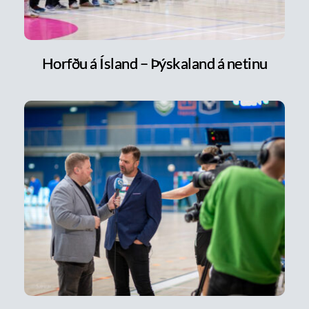
Horfðu á Ísland – Þýskaland á netinu