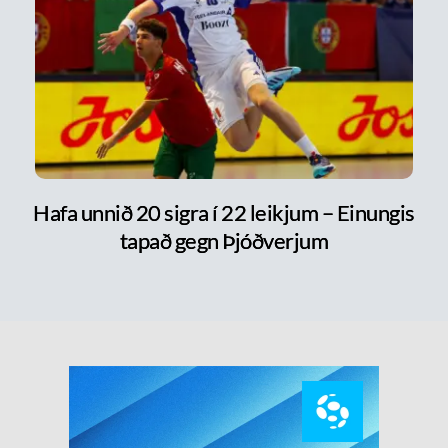
Hafa unnið 20 sigra í 22 leikjum – Einungis
tapað gegn Þjóðverjum