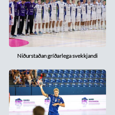
Niðurstaðan gríðarlega svekkjandi