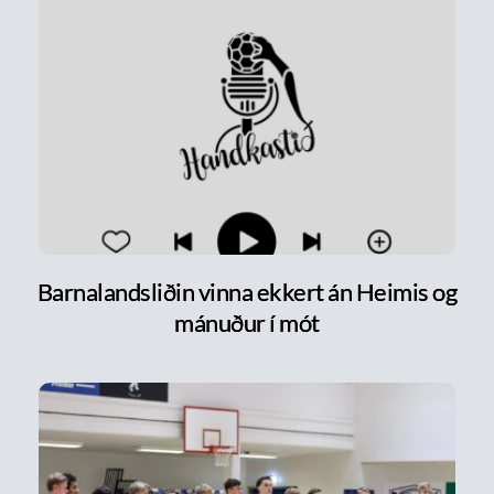
Barnalandsliðin vinna ekkert án Heimis og
mánuður í mót