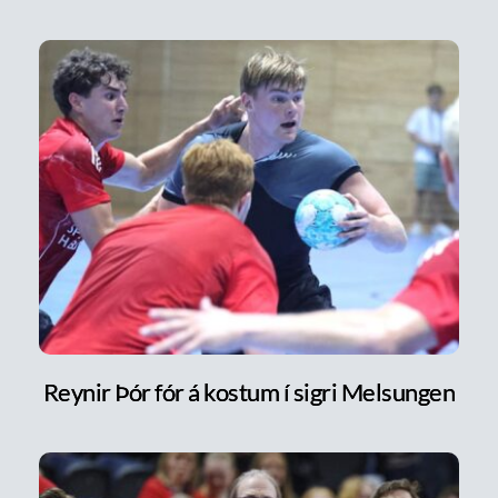
Reynir Þór fór á kostum í sigri Melsungen