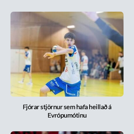
Fjórar stjörnur sem hafa heillað á
Evrópumótinu