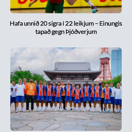
Hafa unnið 20 sigra í 22 leikjum – Einungis
tapað gegn Þjóðverjum