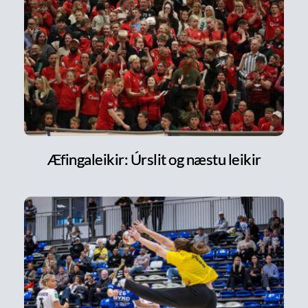
Æfingaleikir: Úrslit og næstu leikir