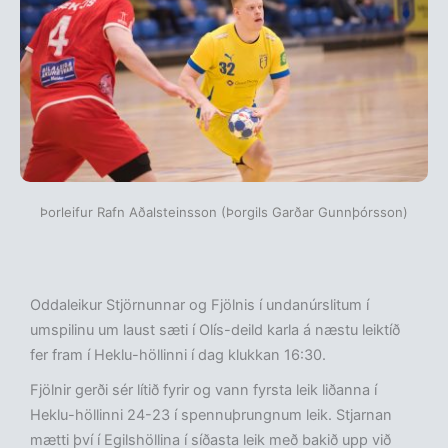
Þorleifur Rafn Aðalsteinsson (Þorgils Garðar Gunnþórsson)
Oddaleikur Stjörnunnar og Fjölnis í undanúrslitum í
umspilinu um laust sæti í Olís-deild karla á næstu leiktíð
fer fram í Heklu-höllinni í dag klukkan 16:30.
Fjölnir gerði sér lítið fyrir og vann fyrsta leik liðanna í
Heklu-höllinni 24-23 í spennuþrungnum leik. Stjarnan
mætti því í Egilshöllina í síðasta leik með bakið upp við