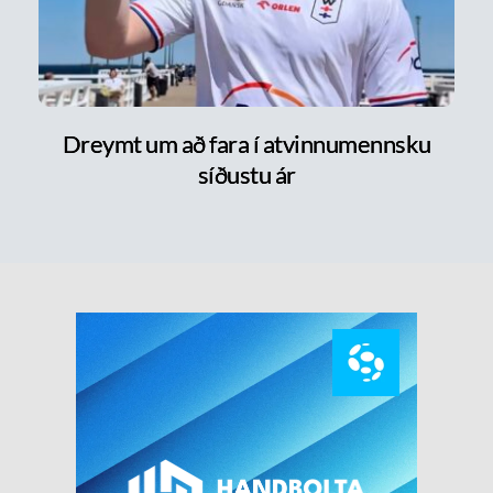
Dreymt um að fara í atvinnumennsku
síðustu ár