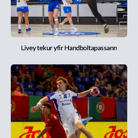
Livey tekur yfir Handboltapassann