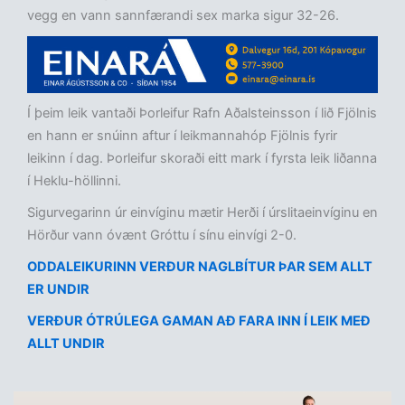
vegg en vann sannfærandi sex marka sigur 32-26.
Í þeim leik vantaði Þorleifur Rafn Aðalsteinsson í lið Fjölnis
en hann er snúinn aftur í leikmannahóp Fjölnis fyrir
leikinn í dag. Þorleifur skoraði eitt mark í fyrsta leik liðanna
í Heklu-höllinni.
Sigurvegarinn úr einvíginu mætir Herði í úrslitaeinvíginu en
Hörður vann óvænt Gróttu í sínu einvígi 2-0.
ODDALEIKURINN VERÐUR NAGLBÍTUR ÞAR SEM ALLT
ER UNDIR
VERÐUR ÓTRÚLEGA GAMAN AÐ FARA INN Í LEIK MEÐ
ALLT UNDIR