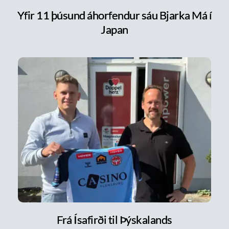
Yfir 11 þúsund áhorfendur sáu Bjarka Má í
Japan
Frá Ísafirði til Þýskalands