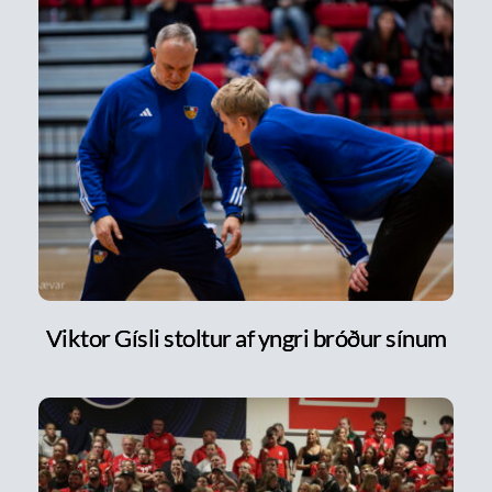
Viktor Gísli stoltur af yngri bróður sínum