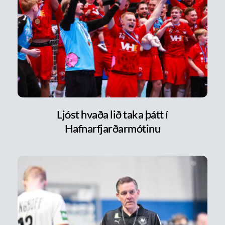
Ljóst hvaða lið taka þátt í
Hafnarfjarðarmótinu