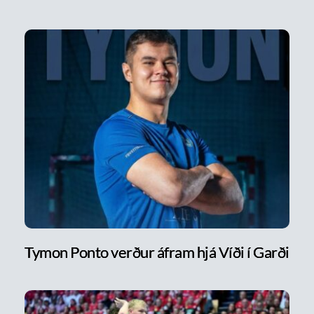
Tymon Ponto verður áfram hjá Víði í Garði