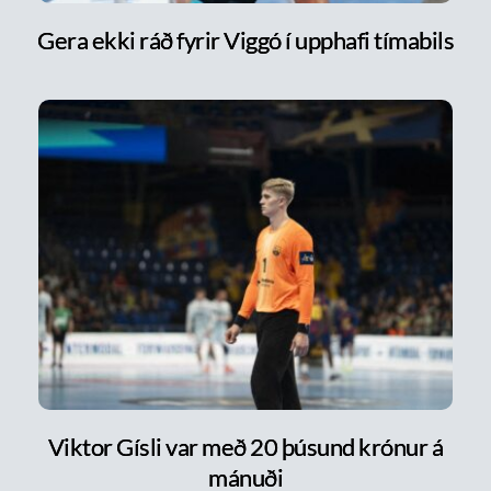
Gera ekki ráð fyrir Viggó í upphafi tímabils
Viktor Gísli var með 20 þúsund krónur á
mánuði