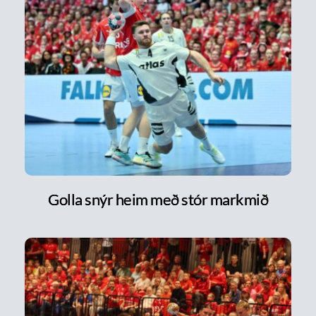
Golla snýr heim með stór markmið