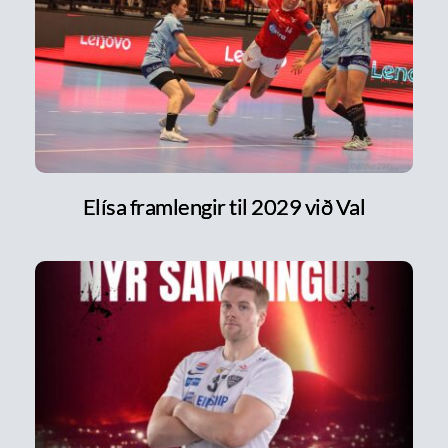
Elísa framlengir til 2029 við Val