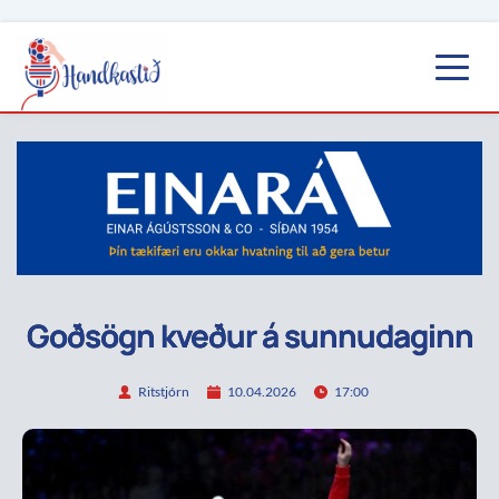
Goðsögn kveður á sunnudaginn
Ritstjórn
10.04.2026
17:00