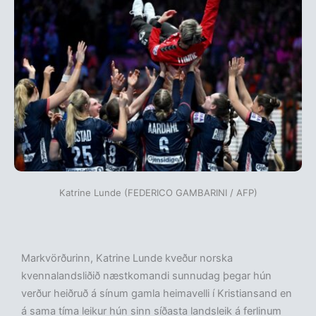
Katrine Lunde (FEDERICO GAMBARINI / AFP)
Markvörðurinn, Katrine Lunde kveður norska
kvennalandsliðið næstkomandi sunnudag þegar hún
verður heiðruð á sínum gamla heimavelli í Kristiansand en
á sama tíma leikur hún sinn síðasta landsleik á ferlinum