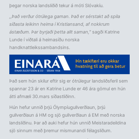
þegar norska landsliðið tekur á móti Slóvakíu.
,,Það verður ótrúlega gaman. Það er sérstakt að spila
síðasta leikinn heima í Kristiansand, af nokkrum
ástæðum. Þar byrjaði þetta allt saman,"
sagði Katrine
Lunde í viðtali á heimasíðu norska
handknattleikssambandsins.
Það sem hún skilur eftir sig er ótrúlegur landsliðsferil sem
spannar 23 ár en Katrine Lunde er 46 ára gömul en hún
átti afmæli 30.mars síðastliðinn.
Hún hefur unnið þrjú Ólympíugullverðlaun, þrjú
gullverðlaun á HM og sjö gullverðlaun á EM með norska
landsliðinu. Þar að auki hefur hún unnið Meistaradeildina
sjö sinnum með þremur mismunandi félagsliðum.