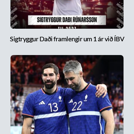
Sigtryggur Daði framlengir um 1 ár við ÍBV