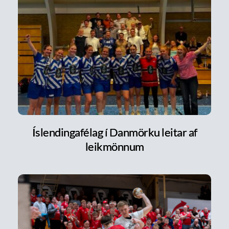
Íslendingafélag í Danmörku leitar af
leikmönnum