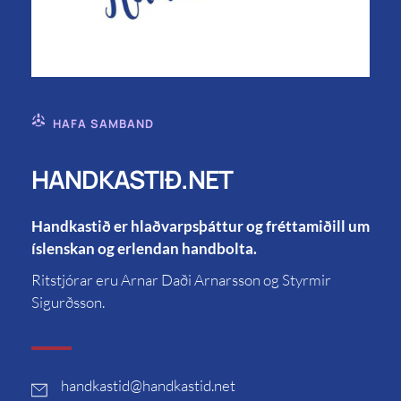
HAFA SAMBAND
HANDKASTIÐ.NET
Handkastið er hlaðvarpsþáttur og fréttamiðill um
íslenskan og erlendan handbolta.
Ritstjórar eru Arnar Daði Arnarsson og Styrmir
Sigurðsson.
handkastid
@handkastid.net