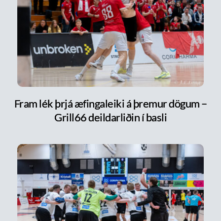
Fram lék þrjá æfingaleiki á þremur dögum –
Grill66 deildarliðin í basli