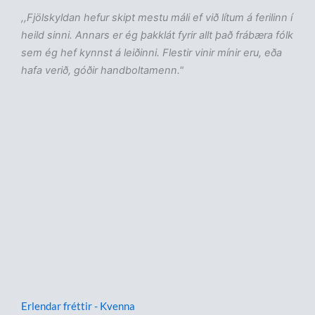
,,Fjölskyldan hefur skipt mestu máli ef við lítum á ferilinn í
heild sinni. Annars er ég þakklát fyrir allt það frábæra fólk
sem ég hef kynnst á leiðinni. Flestir vinir mínir eru, eða
hafa verið, góðir handboltamenn."
Erlendar fréttir - Kvenna