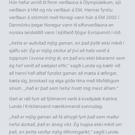
Hún hefur unnið til fimm verðlauna á Ólympíuleikum, sjö
verðlaun á HM og níu verðlaun á EM. Hennar fyrstu
verðlaun á stórmóti með Noregi vann hún á EM 2002 í
Danmörku þegar Noregur vann til silfurverðlauna en
norska landsliðið vann í kjölfarið fjögur Evrópumót í röð.
,,Þetta er auðvitað mjög gaman, en það þýðir ekki mikið í
sjálfu sér. Ég er mjög stoltur af því að hafa verið á
toppnum í svona mörg ár, en það eru ekki bikararnir sem
ég hef verið að sækjast eftir
," sagði Lunde og bætir við
að henni hafi alltaf fundist gaman að mæta á æfingar,
bæta sig, þroskast og eiga góða tíma með liðsfélögum
sínum.
,,Það er það sem hefur hvatt mig mest áfram."
Gert er ráð fyrir að fjölmennt verði á kveðjuleik Katrine
Lunde í Kristiansand næstkomandi sunnudag.
,,Það er mjög gaman að fá athygli fyrir það sem maður
hefur áorkað, það er alveg víst. Ég hugsa ekki mikið um
það, en þetta verður mjög tilfinningaríkt,"
sagði Lunde.