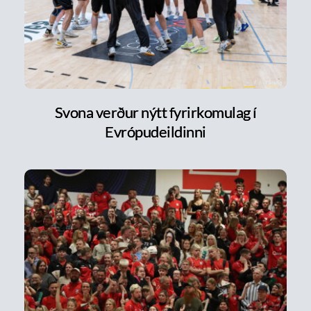
Svona verður nýtt fyrirkomulag í
Evrópudeildinni