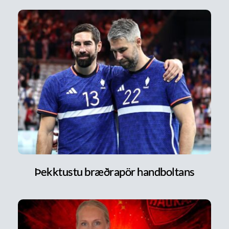
Þekktustu bræðrapör handboltans