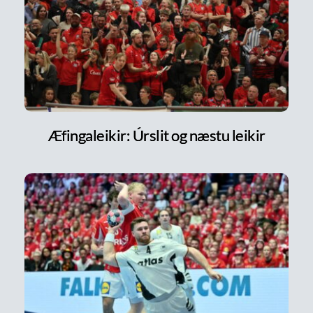
Æfingaleikir: Úrslit og næstu leikir