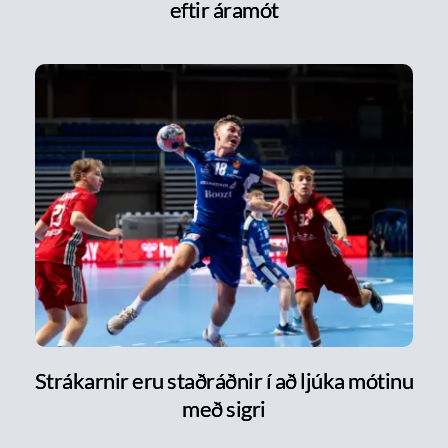
eftir áramót
Strákarnir eru staðráðnir í að ljúka mótinu
með sigri