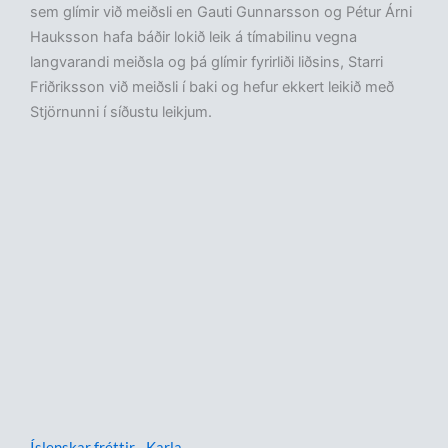
sem glímir við meiðsli en Gauti Gunnarsson og Pétur Árni
Hauksson hafa báðir lokið leik á tímabilinu vegna
langvarandi meiðsla og þá glímir fyrirliði liðsins, Starri
Friðriksson við meiðsli í baki og hefur ekkert leikið með
Stjörnunni í síðustu leikjum.
Íslenskar fréttir - Karla