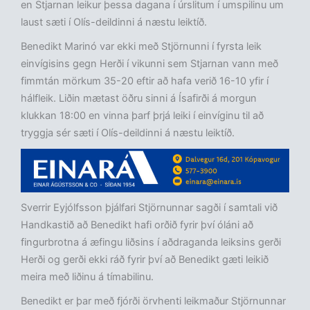
en Stjarnan leikur þessa dagana í úrslitum í umspilinu um
laust sæti í Olís-deildinni á næstu leiktíð.
Benedikt Marinó var ekki með Stjörnunni í fyrsta leik
einvígisins gegn Herði í vikunni sem Stjarnan vann með
fimmtán mörkum 35-20 eftir að hafa verið 16-10 yfir í
hálfleik. Liðin mætast öðru sinni á Ísafirði á morgun
klukkan 18:00 en vinna þarf þrjá leiki í einvíginu til að
tryggja sér sæti í Olís-deildinni á næstu leiktíð.
Sverrir Eyjólfsson þjálfari Stjörnunnar sagði í samtali við
Handkastið að Benedikt hafi orðið fyrir því óláni að
fingurbrotna á æfingu liðsins í aðdraganda leiksins gerði
Herði og gerði ekki ráð fyrir því að Benedikt gæti leikið
meira með liðinu á tímabilinu.
Benedikt er þar með fjórði örvhenti leikmaður Stjörnunnar