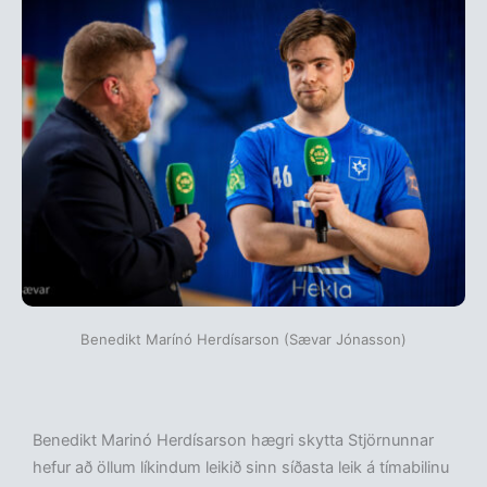
Benedikt Marínó Herdísarson (Sævar Jónasson)
Benedikt Marinó Herdísarson hægri skytta Stjörnunnar
hefur að öllum líkindum leikið sinn síðasta leik á tímabilinu