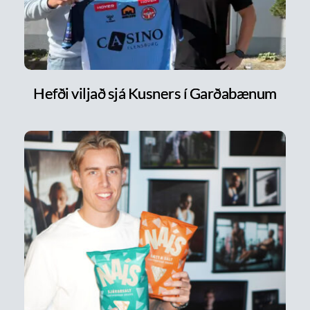
Hefði viljað sjá Kusners í Garðabænum