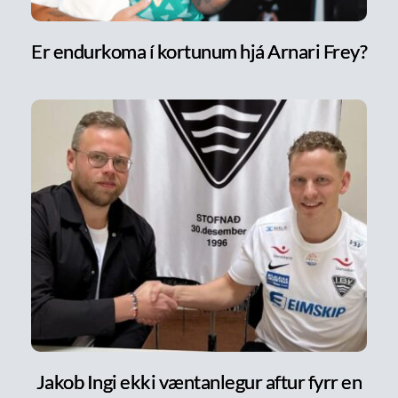
Er endurkoma í kortunum hjá Arnari Frey?
Jakob Ingi ekki væntanlegur aftur fyrr en