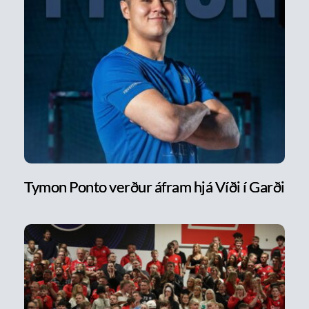
Tymon Ponto verður áfram hjá Víði í Garði