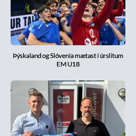
Þýskaland og Slóvenía mætast í úrslitum
EM U18