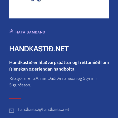
HAFA SAMBAND
HANDKASTIÐ.NET
Handkastið er hlaðvarpsþáttur og fréttamiðill um
íslenskan og erlendan handbolta.
Ritstjórar eru Arnar Daði Arnarsson og Styrmir
Sigurðsson.
handkastid
@handkastid.net