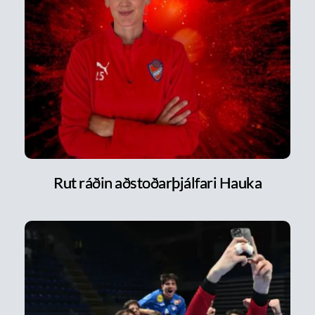
Rut ráðin aðstoðarþjálfari Hauka