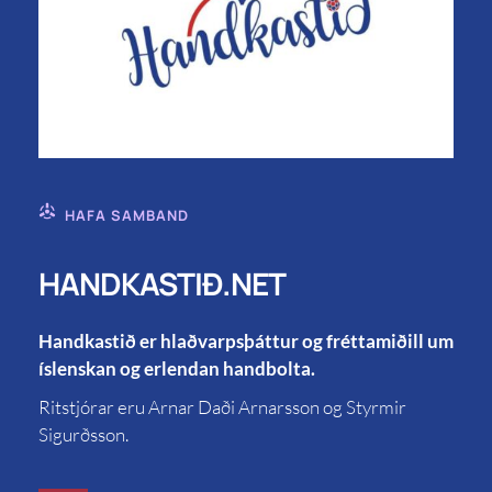
HAFA SAMBAND
HANDKASTIÐ.NET
Handkastið er hlaðvarpsþáttur og fréttamiðill um
íslenskan og erlendan handbolta.
Ritstjórar eru Arnar Daði Arnarsson og Styrmir
Sigurðsson.