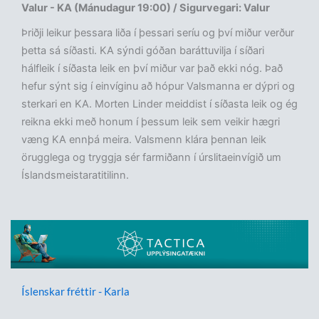
Valur - KA (Mánudagur 19:00) / Sigurvegari: Valur
Þriðji leikur þessara liða í þessari seríu og því miður verður
þetta sá síðasti. KA sýndi góðan baráttuvilja í síðari
hálfleik í síðasta leik en því miður var það ekki nóg. Það
hefur sýnt sig í einvíginu að hópur Valsmanna er dýpri og
sterkari en KA. Morten Linder meiddist í síðasta leik og ég
reikna ekki með honum í þessum leik sem veikir hægri
væng KA ennþá meira. Valsmenn klára þennan leik
örugglega og tryggja sér farmiðann í úrslitaeinvígið um
Íslandsmeistaratitilinn.
Íslenskar fréttir - Karla