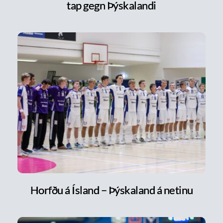
tap gegn Þýskalandi
Horfðu á Ísland – Þýskaland á netinu