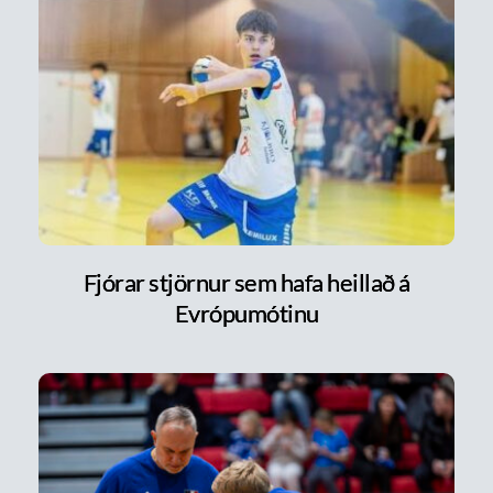
Fjórar stjörnur sem hafa heillað á
Evrópumótinu