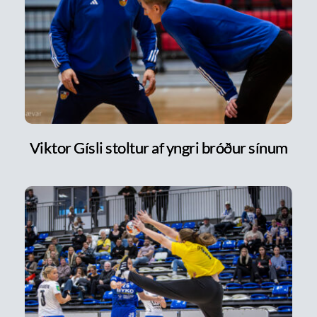
Viktor Gísli stoltur af yngri bróður sínum