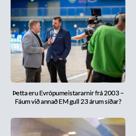
Þetta eru Evrópumeistararnir frá 2003 –
Fáum við annað EM gull 23 árum síðar?