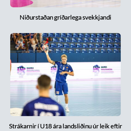
Niðurstaðan gríðarlega svekkjandi
Strákarnir í U18 ára landsliðinu úr leik eftir