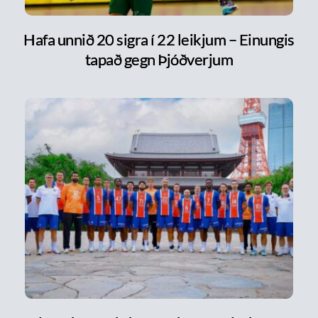
Hafa unnið 20 sigra í 22 leikjum – Einungis
tapað gegn Þjóðverjum