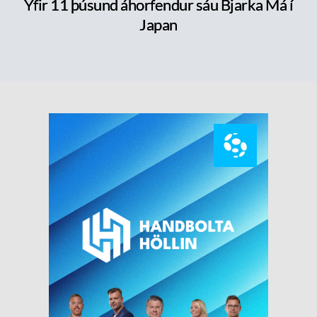
Yfir 11 þúsund áhorfendur sáu Bjarka Má í
Japan