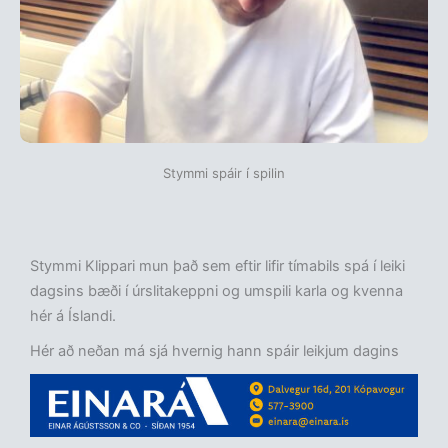
Stymmi spáir í spilin
Stymmi Klippari mun það sem eftir lifir tímabils spá í leiki
dagsins bæði í úrslitakeppni og umspili karla og kvenna
hér á Íslandi.
Hér að neðan má sjá hvernig hann spáir leikjum dagins