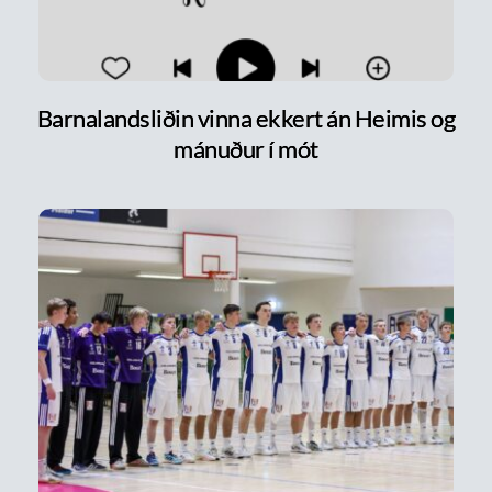
Barnalandsliðin vinna ekkert án Heimis og
mánuður í mót