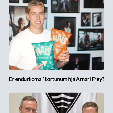
Er endurkoma í kortunum hjá Arnari Frey?