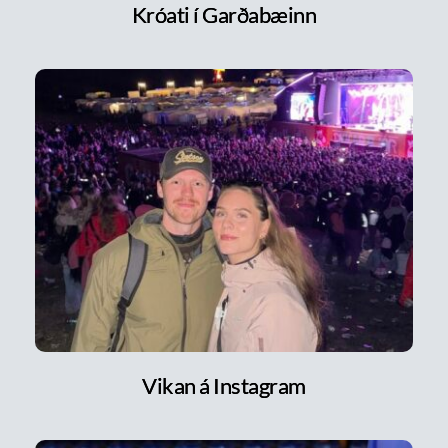
Króati í Garðabæinn
Vikan á Instagram