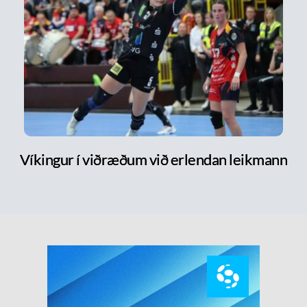
Víkingur í viðræðum við erlendan leikmann