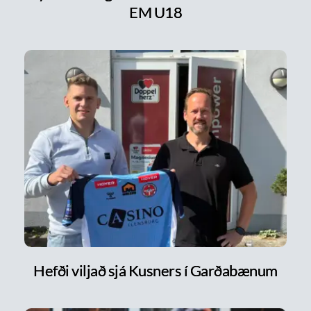
EM U18
Hefði viljað sjá Kusners í Garðabænum