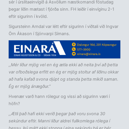
sér í úrslitaeinvígið á Ásvöllum næstkomandi föstudag
þegar liðin mætast í fjórða sinn. FH leiðir í einvíginu 2-1
eftir sigurinn í kvöld.
Sigursteinn Arndal var létt eftir sigurinn í viðtali við Ingvar
Örn Ákason í Sjónvarpi Símans.
,,Mér líður mjög vel en ég ætla ekki að neita því að þetta
var ofboðslega erfitt en ég er mjög stoltur af liðinu okkar
að hafa kafað svona djúpt og standa þetta mikið saman.
Ég er mjög ánægður.”
Hvenær varð hann rólegur og vissi að sigurinn væri í
höfn?
,,Ætli það hafi ekki verið þegar það voru svona 30
sekúndur eftir. Manni líður aldrei fullkomlega rólega í
þessu. Þú mátt ekki stoppa í eina sekúndu þá er þér