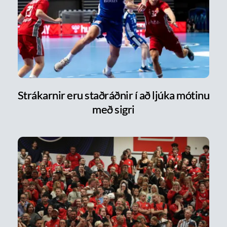
Strákarnir eru staðráðnir í að ljúka mótinu
með sigri