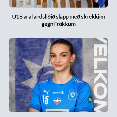
U18 ára landsliðið slapp með skrekkinn
gegn Frökkum