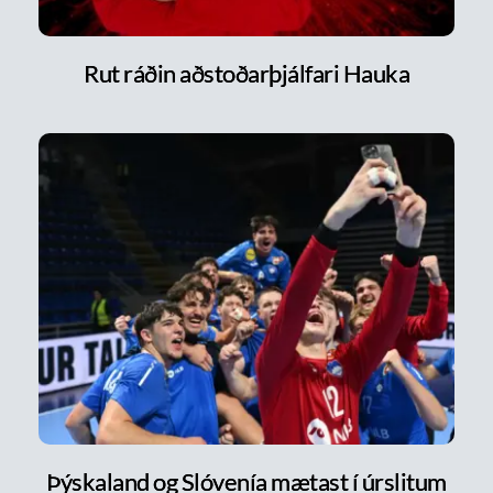
Rut ráðin aðstoðarþjálfari Hauka
Þýskaland og Slóvenía mætast í úrslitum