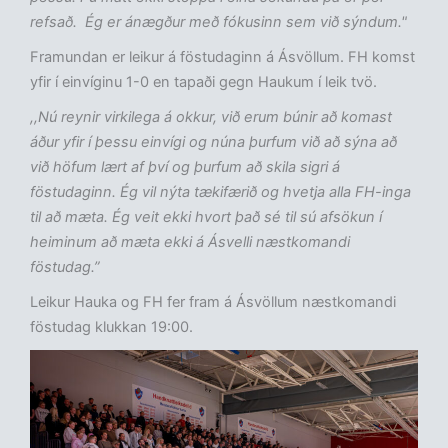
refsað. Ég er ánægður með fókusinn sem við sýndum."
Framundan er leikur á föstudaginn á Ásvöllum. FH komst
yfir í einvíginu 1-0 en tapaði gegn Haukum í leik tvö.
,,Nú reynir virkilega á okkur, við erum búnir að komast
áður yfir í þessu einvígi og núna þurfum við að sýna að
við höfum lært af því og þurfum að skila sigri á
föstudaginn. Ég vil nýta tækifærið og hvetja alla FH-inga
til að mæta. Ég veit ekki hvort það sé til sú afsökun í
heiminum að mæta ekki á Ásvelli næstkomandi
föstudag.”
Leikur Hauka og FH fer fram á Ásvöllum næstkomandi
föstudag klukkan 19:00.