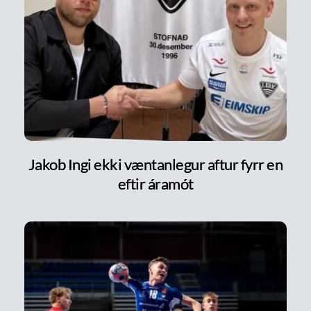
Jakob Ingi ekki væntanlegur aftur fyrr en
eftir áramót