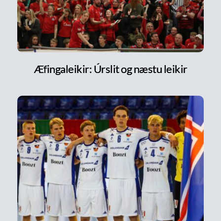
Æfingaleikir: Úrslit og næstu leikir