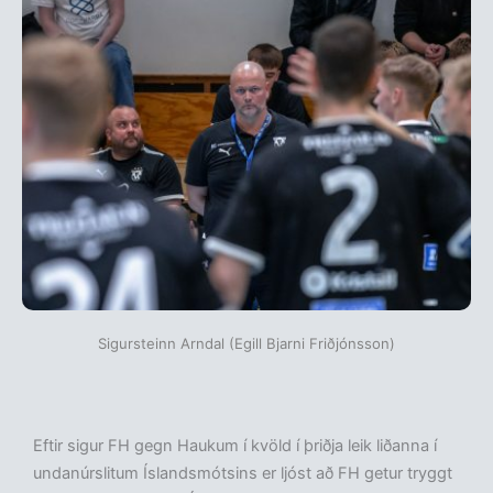
Sigursteinn Arndal (Egill Bjarni Friðjónsson)
Eftir sigur FH gegn Haukum í kvöld í þriðja leik liðanna í
undanúrslitum Íslandsmótsins er ljóst að FH getur tryggt