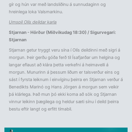
gír og hún var með landsliðinu á sunnudaginn og
hreinlega loka Valsmarkinu.
Umspil Olís deildar karla
Stjarnan - Hörður (
Miðvikudag
18:30) / Sigurvegari:
Stjarnan
Stjarnan getur tryggt veru sína í Olís deildinni með sigri á
morgun. Þeir gerðu góða ferð til Ísafjarðar um helgina og
langar eflaust að klára þetta verkefni á heimavelli á
morgun. Munurinn á þessum liðum er talsverður eins og
sást í fyrsta leiknum í einvíginu þeirra en Stjarnan verður á
Benedikts Marinó og Hans Jörgen á morgun sem veikir
þá klárlega. Það mun þó ekki koma að sök og Stjarnan
vinnur leikinn þægilega og heldur sæti sínu í deild þeirra
bestu eftir langt og erfitt tímabil.