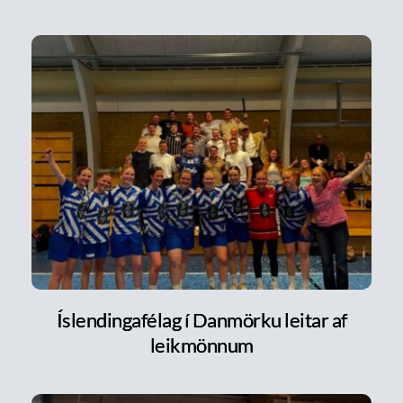
Íslendingafélag í Danmörku leitar af
leikmönnum