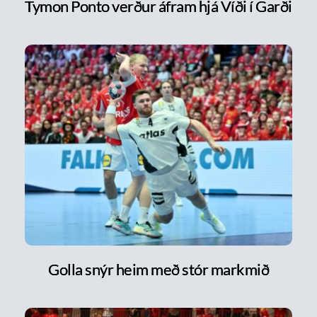
Tymon Ponto verður áfram hjá Víði í Garði
Golla snýr heim með stór markmið