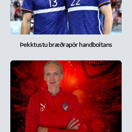
Þekktustu bræðrapör handboltans