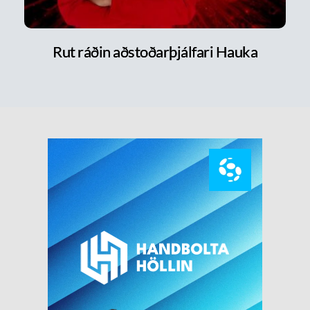
Rut ráðin aðstoðarþjálfari Hauka