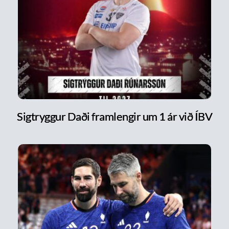
Sigtryggur Daði framlengir um 1 ár við ÍBV