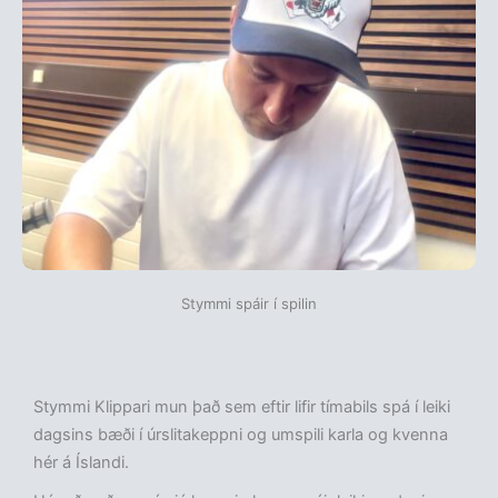
Stymmi spáir í spilin
Stymmi Klippari mun það sem eftir lifir tímabils spá í leiki
dagsins bæði í úrslitakeppni og umspili karla og kvenna
hér á Íslandi.