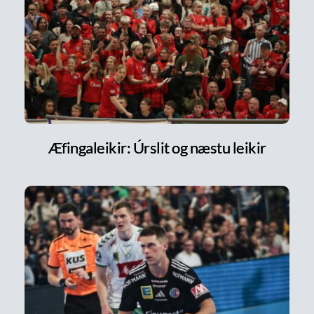
Æfingaleikir: Úrslit og næstu leikir