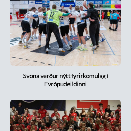
Svona verður nýtt fyrirkomulag í
Evrópudeildinni