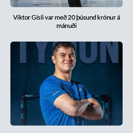
Viktor Gísli var með 20 þúsund krónur á
mánuði