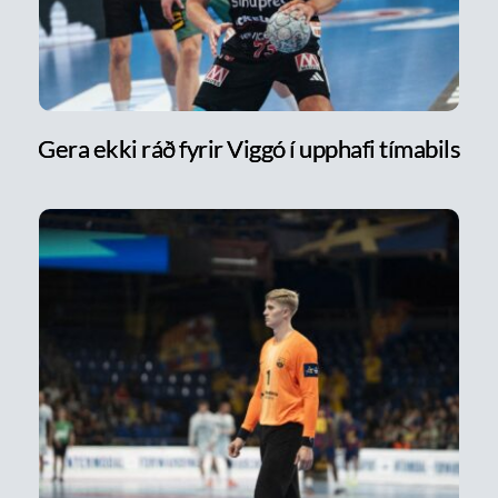
Gera ekki ráð fyrir Viggó í upphafi tímabils