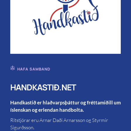
HAFA SAMBAND
HANDKASTIÐ.NET
Handkastið er hlaðvarpsþáttur og fréttamiðill um
íslenskan og erlendan handbolta.
Ritstjórar eru Arnar Daði Arnarsson og Styrmir
Sigurðsson.