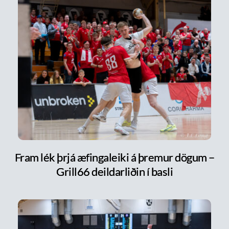
Fram lék þrjá æfingaleiki á þremur dögum –
Grill66 deildarliðin í basli