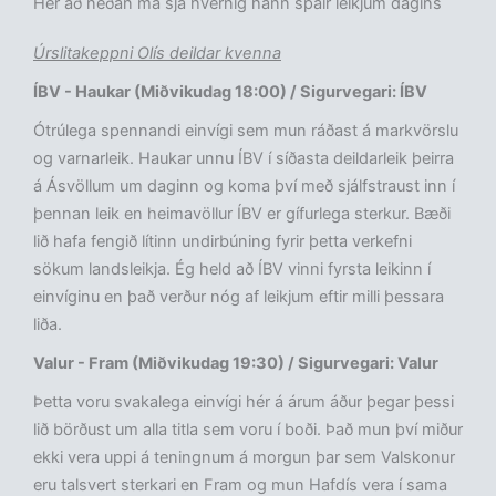
Hér að neðan má sjá hvernig hann spáir leikjum dagins
Úrslitakeppni Olís deildar kvenna
ÍBV - Haukar (Miðvikudag 18:00) / Sigurvegari: ÍBV
Ótrúlega spennandi einvígi sem mun ráðast á markvörslu
og varnarleik. Haukar unnu ÍBV í síðasta deildarleik þeirra
á Ásvöllum um daginn og koma því með sjálfstraust inn í
þennan leik en heimavöllur ÍBV er gífurlega sterkur. Bæði
lið hafa fengið lítinn undirbúning fyrir þetta verkefni
sökum landsleikja. Ég held að ÍBV vinni fyrsta leikinn í
einvíginu en það verður nóg af leikjum eftir milli þessara
liða.
Valur - Fram (
Miðvikudag
19:30) / Sigurvegari: Valur
Þetta voru svakalega einvígi hér á árum áður þegar þessi
lið börðust um alla titla sem voru í boði. Það mun því miður
ekki vera uppi á teningnum á morgun þar sem Valskonur
eru talsvert sterkari en Fram og mun Hafdís vera í sama