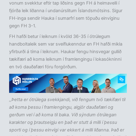
vonum svekktur eftir tap liðsins gegn FH á heimavelli í
fjórða leik liðanna í undanúrslitum Íslandsmótsins. Sigur
FH-inga sendir Hauka í sumarfrí sem töpuðu einvíginu
gegn FH 3-1.
FH hafði betur í leiknum í kvöld 36-35 í ótrúlegum
handboltaleik sem var sveiflukenndur en FH hafði mikla
yfirburði á tíma í leiknum. Haukar fengu hinsvegar gullið
tækifæri að koma leiknum í framlengingu í lokasókninni
en tvö dauðafæri fóru forgörðum.
,,Þetta er ótrúlega svekkjandi, við fengum tvö tækifæri til
að koma þessu í framlengingu, algjör dauðafæri og
gerðum vel í að koma til baka. Við sýndum ótrúlegan
karakter og þrautseigju en það er stutt á milli í þessu
sporti og í þessu einvígi var ekkert á milli liðanna. Það er