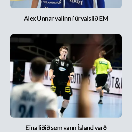
Alex Unnar valinn í úrvalslið EM
Eina liðið sem vann Ísland varð