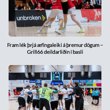
Fram lék þrjá æfingaleiki á þremur dögum –
Grill66 deildarliðin í basli