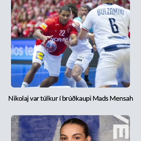
Nikolaj var túlkur í brúðkaupi Mads Mensah