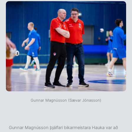
Gunnar Magnússon (Sævar Jónasson)
Gunnar Magnússon þjálfari bikarmeistara Hauka var að