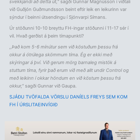
svekkjandi að detta út,"
sagði Gunnar Magnússon í viðtali
við Guðjón Guðmundsson beint eftir leik en leikurinn var
sýndur í beinni útsendingu í Sjónvarpi Símans.
Úr stöðunni 10-10 breyttu FH-ingar stöðunni í 11-17 sér í
vil. Hvað gerðist á þeim tímapunkti?
,,Það kom 5-6 mínútur sem við köstuðum þessu frá
okkur á ótrúlega skömmum tíma. Ég er ekki með
skýringar á því. Við gerum mörg barnaleg mistök á
stuttum tíma, fyrir það erum við með allt undir Control og
með leikinn í okkar höndum en við köstum þessu frá
okkur,"
sagði Gunnar við Gaupa.
SJÁÐU TVÖFALDA VÖRSLU DANÍELS FREYS SEM KOM
FH Í ÚRSLITAEINVÍGIÐ