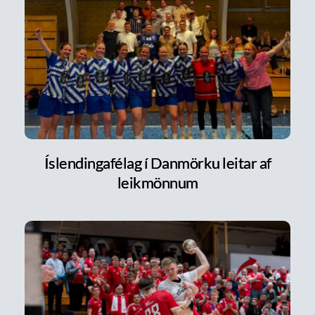
Íslendingafélag í Danmörku leitar af
leikmönnum