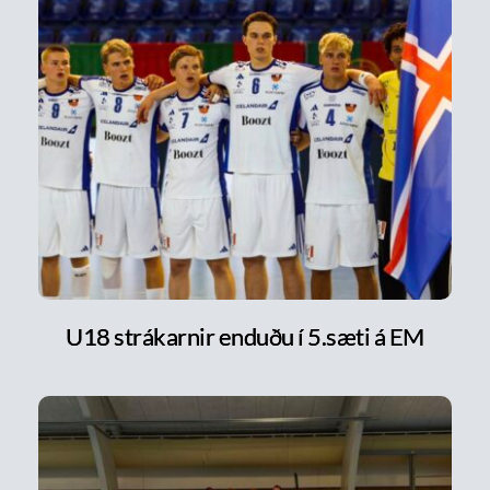
U18 strákarnir enduðu í 5.sæti á EM