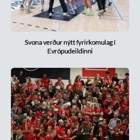
Svona verður nýtt fyrirkomulag í
Evrópudeildinni