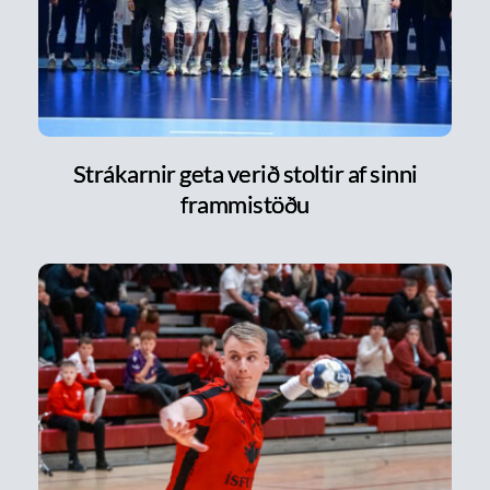
Strákarnir geta verið stoltir af sinni
frammistöðu