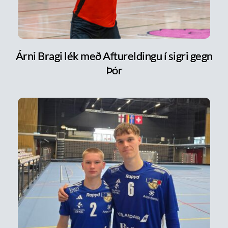
Árni Bragi lék með Aftureldingu í sigri gegn
Þór