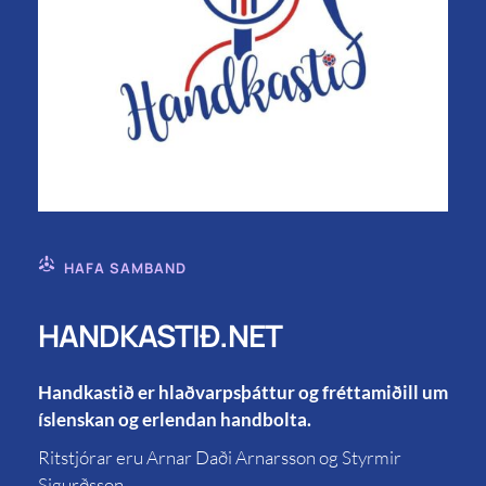
HAFA SAMBAND
HANDKASTIÐ.NET
Handkastið er hlaðvarpsþáttur og fréttamiðill um
íslenskan og erlendan handbolta.
Ritstjórar eru Arnar Daði Arnarsson og Styrmir
Sigurðsson.