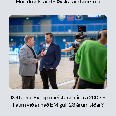
Horfðu á Ísland – Þýskaland á netinu
Þetta eru Evrópumeistararnir frá 2003 –
Fáum við annað EM gull 23 árum síðar?