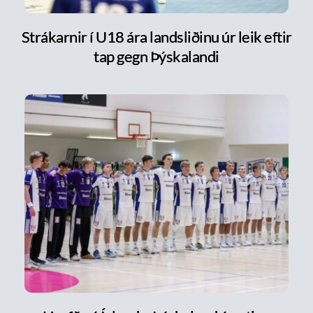
Strákarnir í U18 ára landsliðinu úr leik eftir
tap gegn Þýskalandi