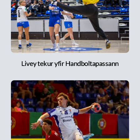
Livey tekur yfir Handboltapassann