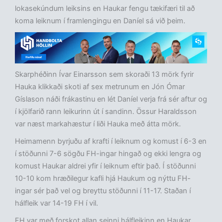
lokasekúndum leiksins en Haukar fengu tækifæri til að
koma leiknum í framlengingu en Daníel sá við þeim.
Skarphéðinn Ívar Einarsson sem skoraði 13 mörk fyrir
Hauka klikkaði skoti af sex metrunum en Jón Ómar
Gíslason náði frákastinu en lét Daníel verja frá sér aftur og
í kjölfarið rann leikurinn út í sandinn. Össur Haraldsson
var næst markahæstur í liði Hauka með átta mörk.
Heimamenn byrjuðu af krafti í leiknum og komust í 6-3 en
í stöðunni 7-6 sögðu FH-ingar hingað og ekki lengra og
komust Haukar aldrei yfir í leiknum eftir það. Í stöðunni
10-10 kom hræðilegur kafli hjá Haukum og nýttu FH-
ingar sér það vel og breyttu stöðunni í 11-17. Staðan í
hálfleik var 14-19 FH í vil.
FH var með forskot allan seinni hálfleikinn en Haukar