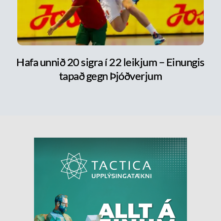
Hafa unnið 20 sigra í 22 leikjum – Einungis
tapað gegn Þjóðverjum