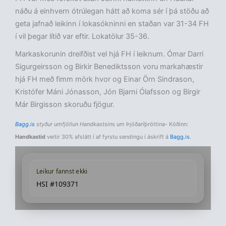
náðu á einhvern ótrúlegan hátt að koma sér í þá stöðu að
geta jafnað leikinn í lokasókninni en staðan var 31-34 FH
í vil þegar lítið var eftir. Lokatölur 35-36.
Markaskorunin dreifðist vel hjá FH í leiknum. Ómar Darri
Sigurgeirsson og Birkir Benediktsson voru markahæstir
hjá FH með fimm mörk hvor og Einar Örn Sindrason,
Kristófer Máni Jónasson, Jón Bjarni Ólafsson og Birgir
Már Birgisson skoruðu fjögur.
Bagg.is
styður umfjöllun Handkastsin
s um Þjóðaríþróttina- Kóðinn:
Handkastid
veitir 30% afslátt í af fyrstu sendingu í áskrift á
Bagg.is
.
Leikur fannst ekki
HSI #109371