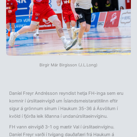
Birgir Már Birgisson (J.L.Long)
Daníel Freyr Andrésson reyndist hetja FH-inga sem eru
komnir í úrslitaeinvígið um Íslandsmeistaratitilinn eftir
sigur á grönnum sínum í Haukum 35-36 á Ásvöllum í
kvöld í fjórða leik liðanna í undanúrslitaeinvíginu.
FH vann einvígið 3-1 og mætir Val í úrslitaeinvíginu.
Daníel Freyr varði í tvígang dauðafæri frá Haukum á