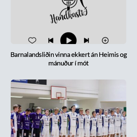
Barnalandsliðin vinna ekkert án Heimis og
mánuður í mót