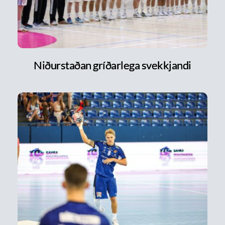
Niðurstaðan gríðarlega svekkjandi