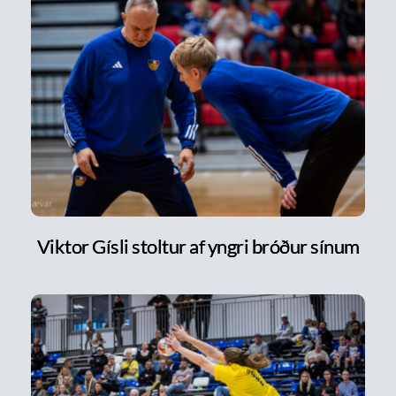
Viktor Gísli stoltur af yngri bróður sínum