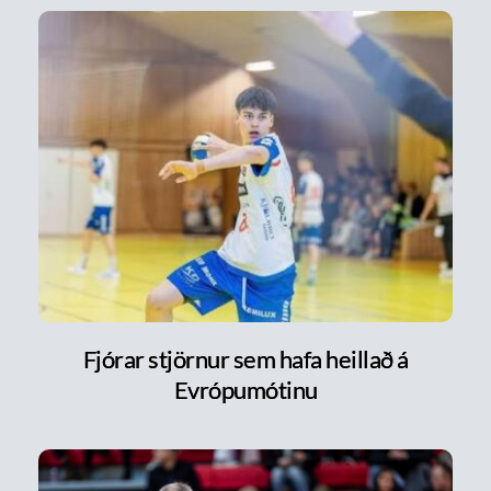
Fjórar stjörnur sem hafa heillað á
Evrópumótinu