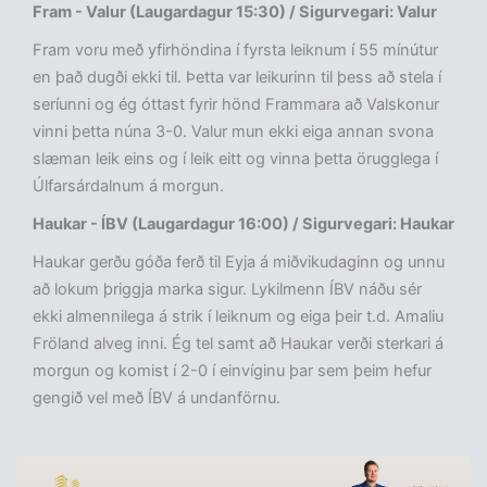
Fram - Valur (Laugardagur 15:30) / Sigurvegari: Valur
Fram voru með yfirhöndina í fyrsta leiknum í 55 mínútur
en það dugði ekki til. Þetta var leikurinn til þess að stela í
seríunni og ég óttast fyrir hönd Frammara að Valskonur
vinni þetta núna 3-0. Valur mun ekki eiga annan svona
slæman leik eins og í leik eitt og vinna þetta örugglega í
Úlfarsárdalnum á morgun.
Haukar - ÍBV (Laugardagur 16:00) / Sigurvegari: Haukar
Haukar gerðu góða ferð til Eyja á miðvikudaginn og unnu
að lokum þriggja marka sigur. Lykilmenn ÍBV náðu sér
ekki almennilega á strik í leiknum og eiga þeir t.d. Amaliu
Fröland alveg inni. Ég tel samt að Haukar verði sterkari á
morgun og komist í 2-0 í einvíginu þar sem þeim hefur
gengið vel með ÍBV á undanförnu.