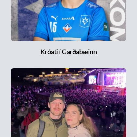
Króati í Garðabæinn