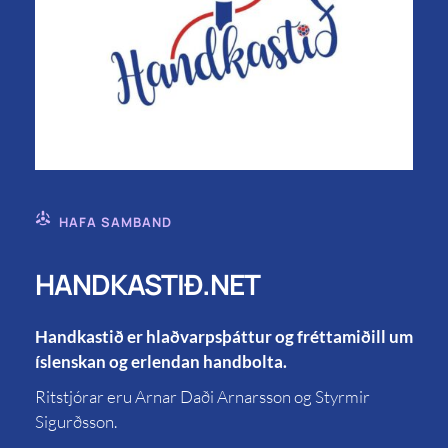
HAFA SAMBAND
HANDKASTIÐ.NET
Handkastið er hlaðvarpsþáttur og fréttamiðill um
íslenskan og erlendan handbolta.
Ritstjórar eru Arnar Daði Arnarsson og Styrmir
Sigurðsson.