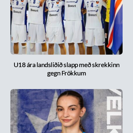
U18 ára landsliðið slapp með skrekkinn
gegn Frökkum