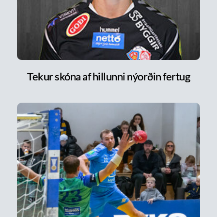
Tekur skóna af hillunni nýorðin fertug