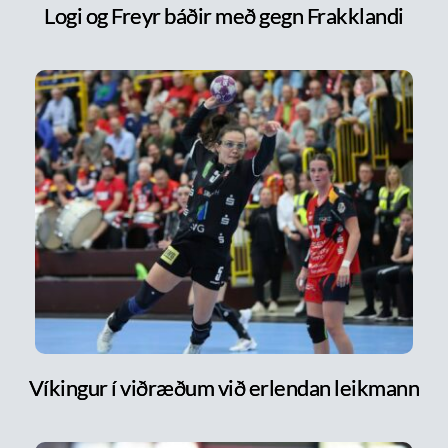
Logi og Freyr báðir með gegn Frakklandi
Víkingur í viðræðum við erlendan leikmann