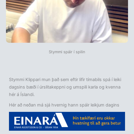
Stymmi spáir í spilin
Stymmi Klippari mun það sem eftir lifir tímabils spá í leiki
dagsins bæði í úrslitakeppni og umspili karla og kvenna
hér á Íslandi.
Hér að neðan má sjá hvernig hann spáir leikjum dagins