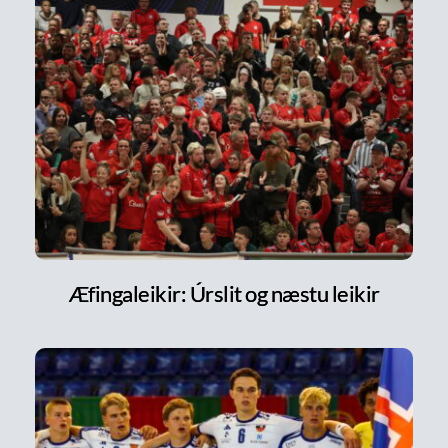
Æfingaleikir: Úrslit og næstu leikir