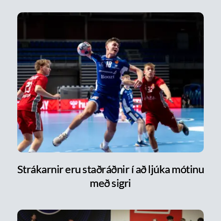
Strákarnir eru staðráðnir í að ljúka mótinu
með sigri