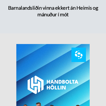
Barnalandsliðin vinna ekkert án Heimis og
mánuður í mót