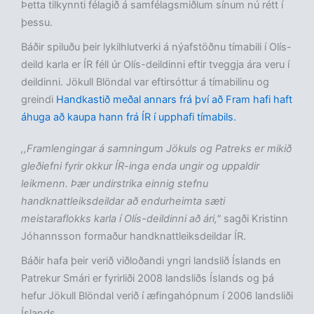
Þetta tilkynnti félagið á samfélagsmiðlum sínum nú rétt í
þessu.
Báðir spiluðu þeir lykilhlutverki á nýafstöðnu tímabili í Olís-
deild karla er ÍR féll úr Olís-deildinni eftir tveggja ára veru í
deildinni. Jökull Blöndal var eftirsóttur á tímabilinu og
greindi
Handkastið meðal annars frá því að Fram hafi haft
áhuga að kaupa hann frá ÍR í upphafi tímabils.
,,Framlengingar á samningum Jökuls og Patreks er mikið
gleðiefni fyrir okkur ÍR-inga enda ungir og uppaldir
leikmenn. Þær undirstrika einnig stefnu
handknattleiksdeildar að endurheimta sæti
meistaraflokks karla í Olís-deildinni að ári,"
sagði Kristinn
Jóhannsson formaður handknattleiksdeildar ÍR.
Báðir hafa þeir verið viðloðandi yngri landslið Íslands en
Patrekur Smári er fyrirliði 2008 landsliðs Íslands og þá
hefur Jökull Blöndal verið í æfingahópnum í 2006 landsliði
Íslands.