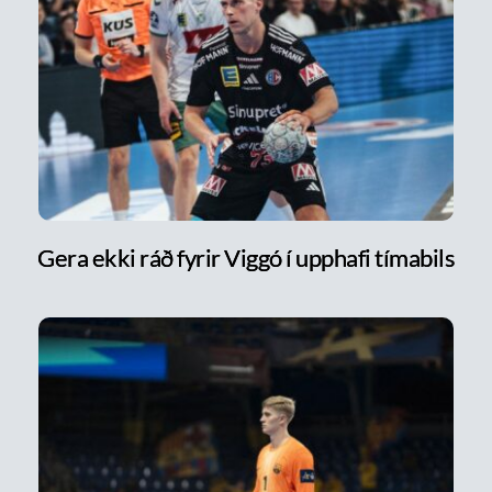
Gera ekki ráð fyrir Viggó í upphafi tímabils