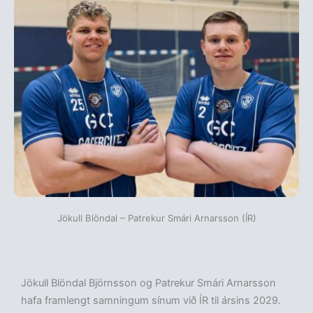
Jökull Blöndal – Patrekur Smári Arnarsson (ÍR)
Jökull Blöndal Björnsson og Patrekur Smári Arnarsson
hafa framlengt samningum sínum við ÍR til ársins 2029.