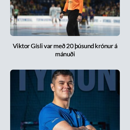
Viktor Gísli var með 20 þúsund krónur á
mánuði