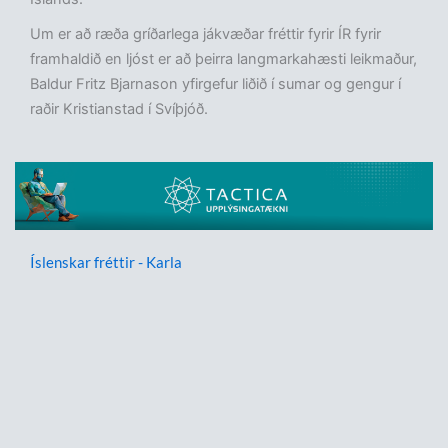
Um er að ræða gríðarlega jákvæðar fréttir fyrir ÍR fyrir
framhaldið en ljóst er að þeirra langmarkahæsti leikmaður,
Baldur Fritz Bjarnason yfirgefur liðið í sumar og gengur í
raðir Kristianstad í Svíþjóð.
Íslenskar fréttir - Karla