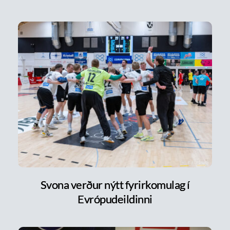
Svona verður nýtt fyrirkomulag í
Evrópudeildinni