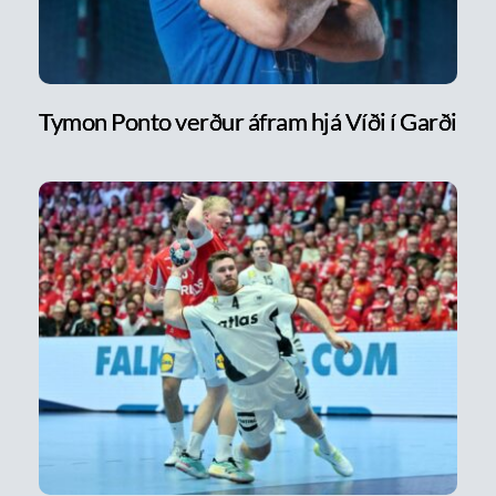
Tymon Ponto verður áfram hjá Víði í Garði