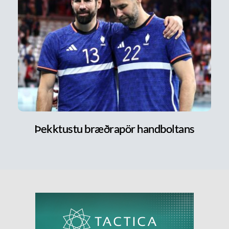
Þekktustu bræðrapör handboltans