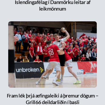
Íslendingafélag í Danmörku leitar af
leikmönnum
Fram lék þrjá æfingaleiki á þremur dögum –
Grill66 deildarliðin í basli