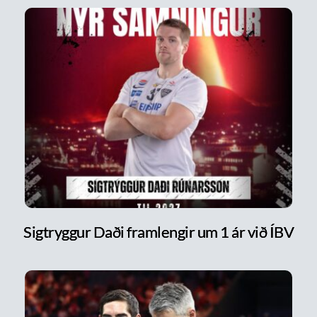
Sigtryggur Daði framlengir um 1 ár við ÍBV