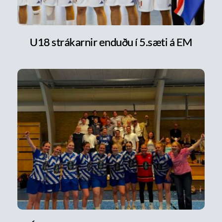
U18 strákarnir enduðu í 5.sæti á EM