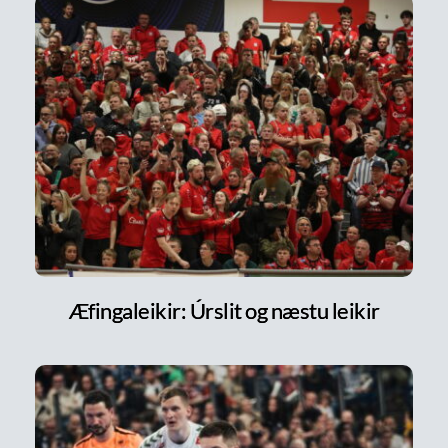
Æfingaleikir: Úrslit og næstu leikir