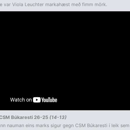
e var Viola Leuchter markahæst með fimm mörk.
 CSM Búkaresti 26-25
(14-13)
nn nauman eins marks sigur gegn CSM Búkaresti í leik sem 