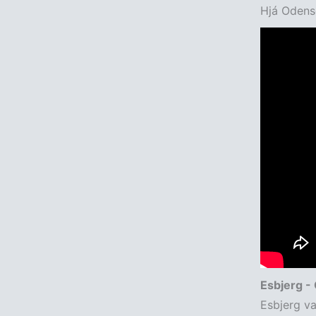
Hjá Odens
Esbjerg -
Esbjerg va