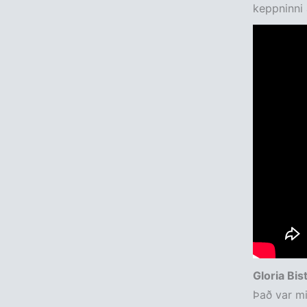
keppninni á
Gloria Bis
Það var mik