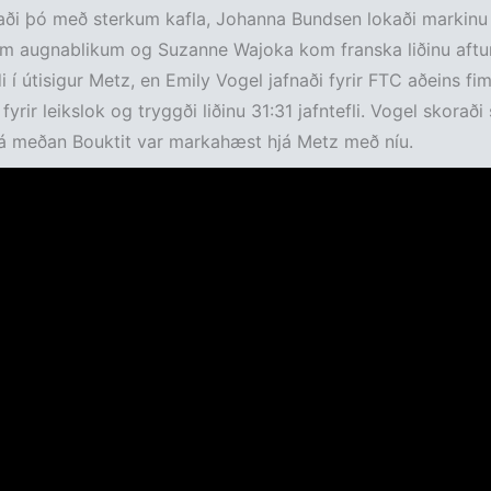
aði þó með sterkum kafla, Johanna Bundsen lokaði markinu
 augnablikum og Suzanne Wajoka kom franska liðinu aftur 
i í útisigur Metz, en Emily Vogel jafnaði fyrir FTC aðeins fi
yrir leikslok og tryggði liðinu 31:31 jafntefli. Vogel skoraði
 á meðan Bouktit var markahæst hjá Metz með níu.