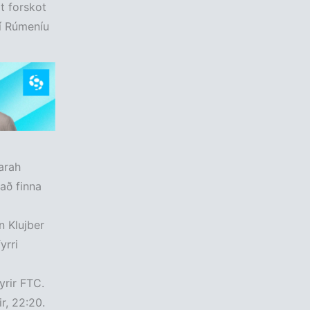
t forskot
 í Rúmeníu
arah
 að finna
n Klujber
yrri
yrir FTC.
r, 22:20.