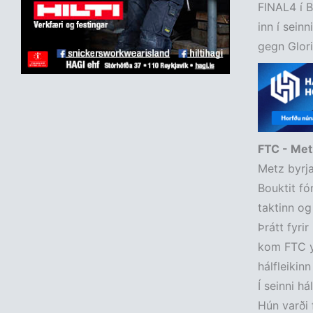
FINAL4 í B
inn í sein
gegn Gloria
FTC - Met
Metz byrj
Bouktit fó
taktinn og
Þrátt fyri
kom FTC yf
hálfleikinn
Í seinni h
Hún varði 