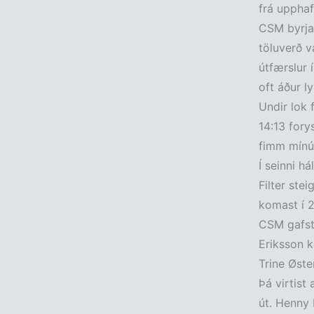
frá upphafi
CSM byrjað
töluverð v
útfærslur 
oft áður ly
Undir lok 
14:13 forys
fimm mínút
Í seinni há
Filter ste
komast í 2
CSM gafst 
Eriksson k
Trine Øste
Þá virtist 
út. Henny