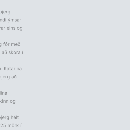
bjerg
yndi ýmsar
var eins og
og fór með
ð að skora í
m. Katarina
bjerg að
lina
ikinn og
jerg hélt
125 mörk í