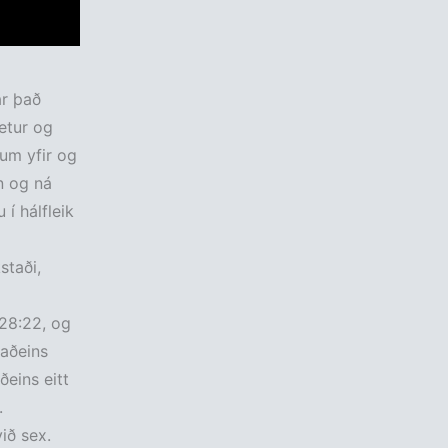
ar það
etur og
um yfir og
nn og ná
 í hálfleik
staði,
 28:22, og
aðeins
eins eitt
.
ið sex.