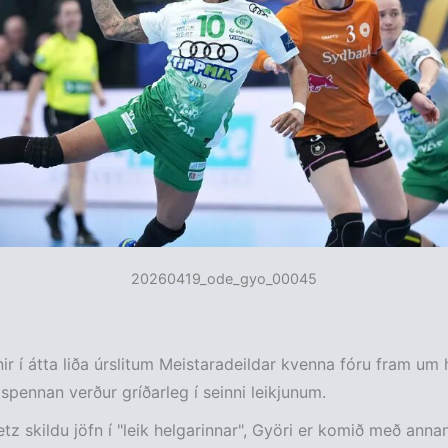
20260419_ode_gyo_00045
irnir í átta liða úrslitum Meistaradeildar kvenna fóru fram um
ð spennan verður gríðarleg í seinni leikjunum.
z skildu jöfn í "leik helgarinnar", Györi er komið með annan