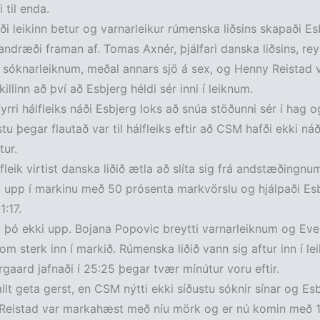
 til enda.
i leikinn betur og varnarleikur rúmenska liðsins skapaði Es
andræði framan af. Tomas Axnér, þjálfari danska liðsins, re
í sóknarleiknum, meðal annars sjö á sex, og Henny Reistad 
killinn að því að Esbjerg héldi sér inni í leiknum.
fyrri hálfleiks náði Esbjerg loks að snúa stöðunni sér í hag 
tu þegar flautað var til hálfleiks eftir að CSM hafði ekki ná
ur.
lfleik virtist danska liðið ætla að slíta sig frá andstæðingnu
ig upp í markinu með 50 prósenta markvörslu og hjálpaði Es
1:17.
þó ekki upp. Bojana Popovic breytti varnarleiknum og Eve
om sterk inn í markið. Rúmenska liðið vann sig aftur inn í le
rgaard jafnaði í 25:25 þegar tvær mínútur voru eftir.
allt geta gerst, en CSM nýtti ekki síðustu sóknir sínar og Esb
 Reistad var markahæst með níu mörk og er nú komin með 