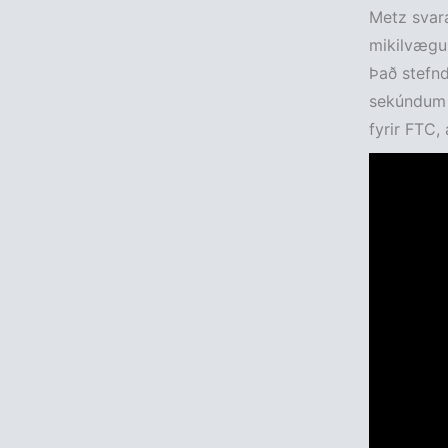
Metz svar
mikilvægum
Það stefnd
sekúndum f
fyrir FTC,