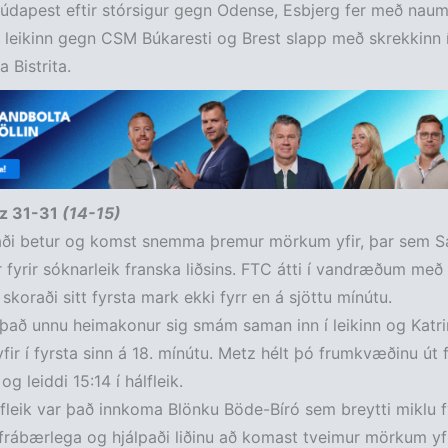
údapest eftir stórsigur gegn Odense, Esbjerg fer með naum
ni leikinn gegn CSM Búkaresti og Brest slapp með skrekkinn
 Bistrita.
z 31-31
(14-15)
aði betur og komst snemma þremur mörkum yfir, þar sem S
r fyrir sóknarleik franska liðsins. FTC átti í vandræðum með
 skoraði sitt fyrsta mark ekki fyrr en á sjöttu mínútu.
r það unnu heimakonur sig smám saman inn í leikinn og Katri
ir í fyrsta sinn á 18. mínútu. Metz hélt þó frumkvæðinu út f
 og leiddi 15:14 í hálfleik.
álfleik var það innkoma Blönku Böde-Bíró sem breytti miklu f
frábærlega og hjálpaði liðinu að komast tveimur mörkum yfi