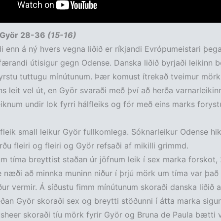
 Györ 28-36
(15-16)
i enn á ný hvers vegna liðið er ríkjandi Evrópumeistari þeg
ærandi útisigur gegn Odense. Danska liðið byrjaði leikinn b
fyrstu tuttugu mínútunum. Þær komust ítrekað tveimur mörk
sins leit vel út, en Györ svaraði með því að herða varnarleiki
iknum undir lok fyrri hálfleiks og fór með eins marks forystu
álfleik small leikur Györ fullkomlega. Sóknarleikur Odense hik
ðu fleiri og fleiri og Györ refsaði af mikilli grimmd.
tíma breyttist staðan úr jöfnum leik í sex marka forskot,
 næði að minnka muninn niður í þrjú mörk um tíma var það 
 vermir. Á síðustu fimm mínútunum skoraði danska liðið að
an Györ skoraði sex og breytti stöðunni í átta marka sigur
heer skoraði tíu mörk fyrir Györ og Bruna de Paula bætti v