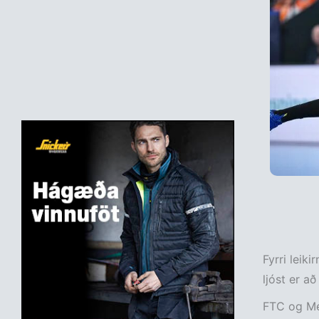
Fyrri leik
ljóst er a
FTC og Met