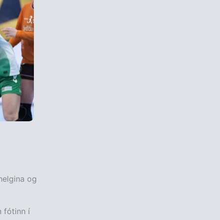
 helgina og
 fótinn í