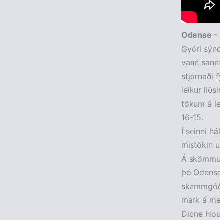
Odense -
Györi sýnd
vann sannf
stjórnaði 
leikur lið
tökum á le
16-15.
Í seinni h
mistökin ur
Á skömmum 
þó Odense
skammgóður
mark á með
Dione Hous