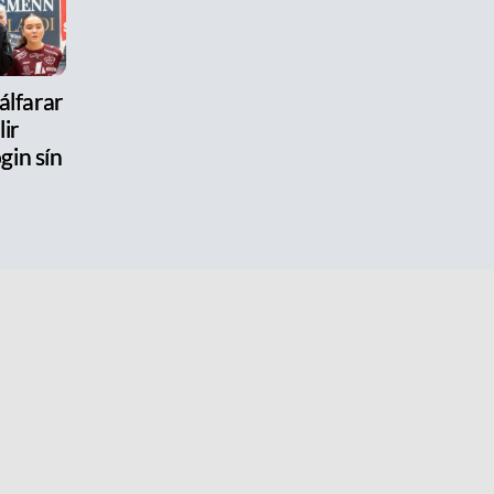
jálfarar
lir
gin sín