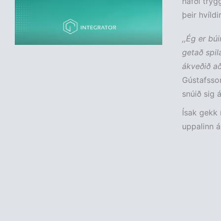
hafði trygg
þeir hvíldir
,,Ég er bú
getað spil
ákveðið a
Gústafsson
snúið sig 
Ísak gekk í
uppalinn á