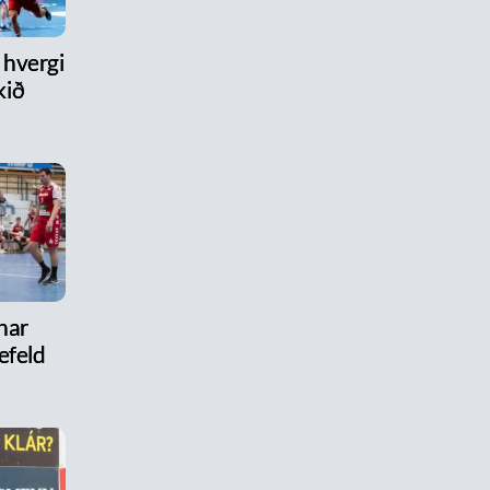
hvergi
kið
nar
efeld