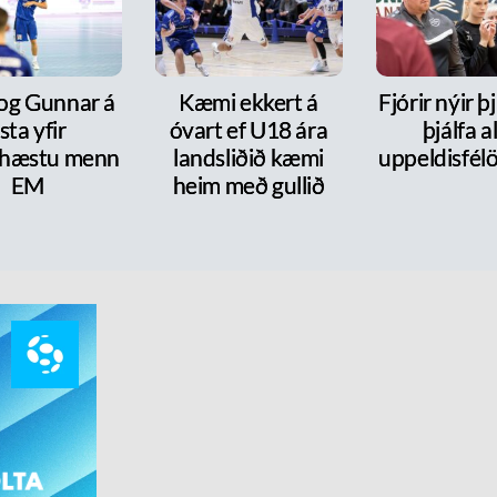
 og Gunnar á
Kæmi ekkert á
Fjórir nýir þ
ista yfir
óvart ef U18 ára
þjálfa al
hæstu menn
landsliðið kæmi
uppeldisfélö
EM
heim með gullið