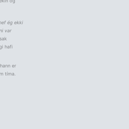
tekin og
hef ég ekki
ni var
Ísak
i hafi
 hann er
um tíma.