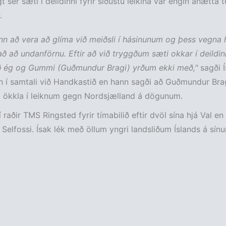
t sér sæti í deildinni fyrir síðustu leikina var engin áhætta 
.
inn að vera að glíma við meiðsli í hásinunum og þess vegna 
að að undanförnu. Eftir að við tryggðum sæti okkar í deildin
ð ég og Gummi (Guðmundur Bragi) yrðum ekki með,"
sagði 
 í samtali við Handkastið en hann sagði að Guðmundur Brag
á ökkla í leiknum gegn Nordsjælland á dögunum.
 raðir TMS Ringsted fyrir tímabilið eftir dvöl sína hjá Val en
 Selfossi. Ísak lék með öllum yngri landsliðum Íslands á sín