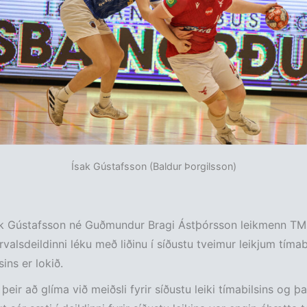
Ísak Gústafsson (Baldur Þorgilsson)
ak Gústafsson né Guðmundur Bragi Ástþórsson leikmenn TM
rvalsdeildinni léku með liðinu í síðustu tveimur leikjum tímab
sins er lokið.
þeir að glíma við meiðsli fyrir síðustu leiki tímabilsins og þa