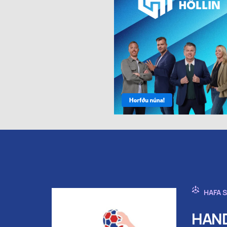
HAFA 
HAND