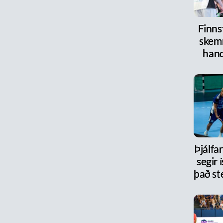
Finnst
skem
han
Þjálfa
segir 
það st