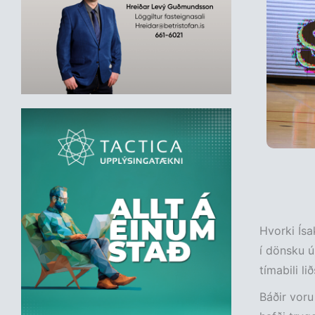
Hvorki Ís
í dönsku ú
tímabili lið
Báðir voru 