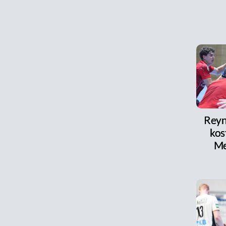
Reyni
kos
Me