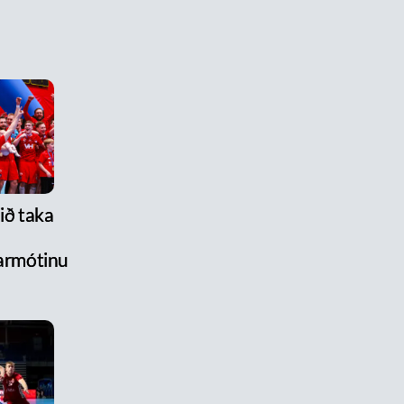
lið taka
armótinu