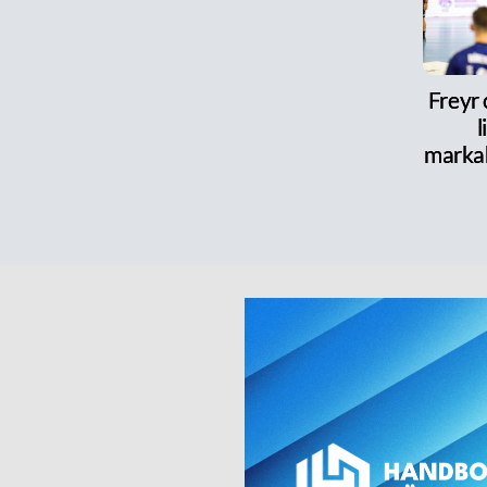
Freyr
l
marka