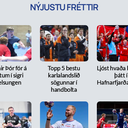
NÝJUSTU FRÉTTIR
r Þór fór á
Topp 5 bestu
Ljóst hvaða 
tum í sigri
karlalandslið
þátt í
lsungen
sögunnar í
Hafnarfjarð
handbolta