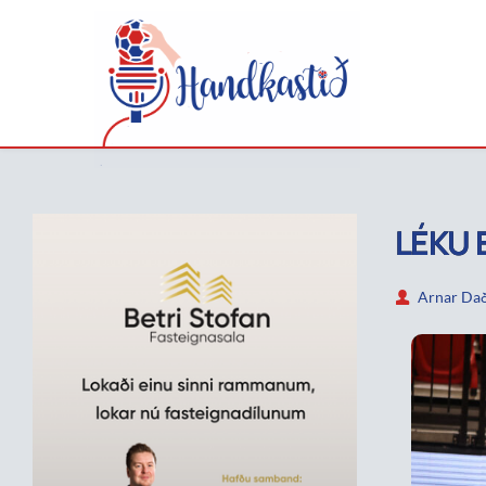
LÉKU 
Arnar Dað