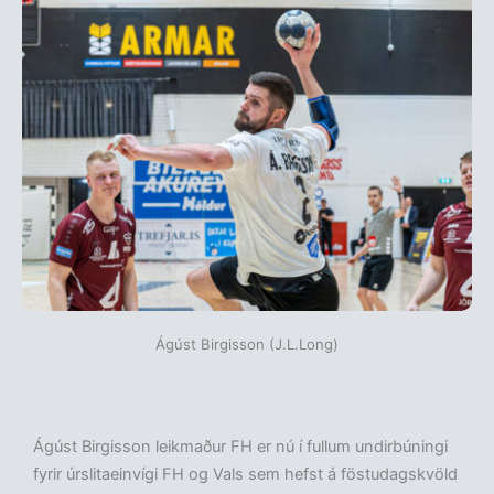
Ágúst Birgisson (J.L.Long)
Ágúst Birgisson leikmaður FH er nú í fullum undirbúningi
fyrir úrslitaeinvígi FH og Vals sem hefst á föstudagskvöld