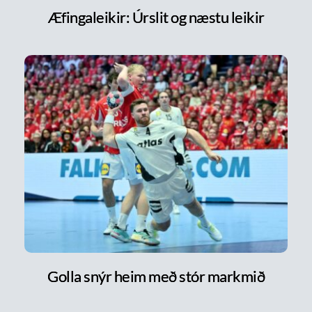
Æfingaleikir: Úrslit og næstu leikir
Golla snýr heim með stór markmið