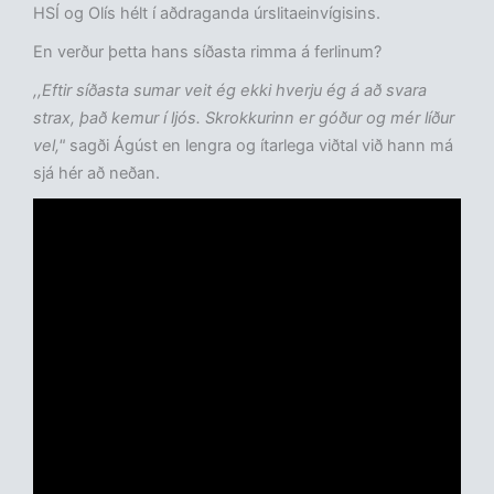
HSÍ og Olís hélt í aðdraganda úrslitaeinvígisins.
En verður þetta hans síðasta rimma á ferlinum?
,,Eftir síðasta sumar veit ég ekki hverju ég á að svara
strax, það kemur í ljós. Skrokkurinn er góður og mér líður
vel,"
sagði Ágúst en lengra og ítarlega viðtal við hann má
sjá hér að neðan.