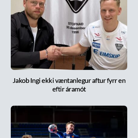
Jakob Ingi ekki væntanlegur aftur fyrr en
eftir áramót