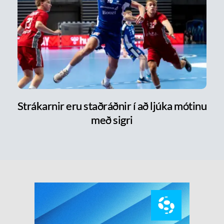
Strákarnir eru staðráðnir í að ljúka mótinu
með sigri