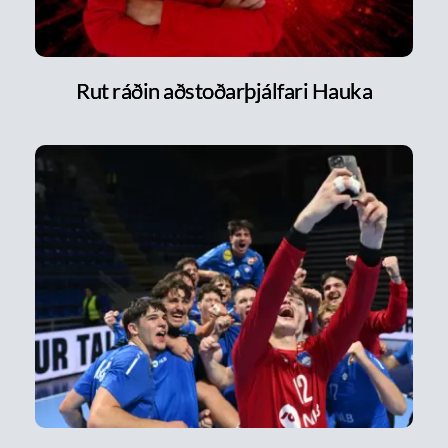
Rut ráðin aðstoðarþjálfari Hauka