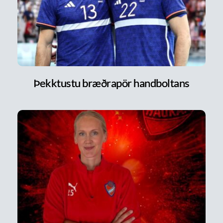
Þekktustu bræðrapör handboltans