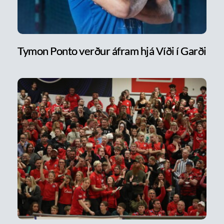
Tymon Ponto verður áfram hjá Víði í Garði