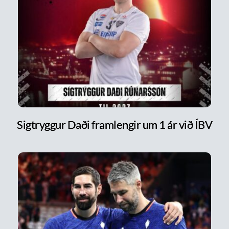
Sigtryggur Daði framlengir um 1 ár við ÍBV