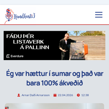
Ég var hættur í sumar og það var
bara 100% ákveðið
Arnar Daði Arnarsson
22.04.2026
12:38