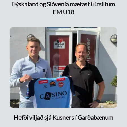
Þýskaland og Slóvenía mætast í úrslitum
EM U18
Hefði viljað sjá Kusners í Garðabænum