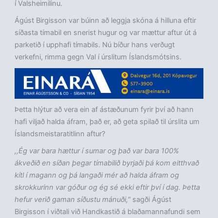
í Valsheimilinu.
Ágúst Birgisson var búinn að leggja skóna á hilluna eftir
síðasta tímabil en snerist hugur og var mættur aftur út á
parketið í upphafi tímabils. Nú bíður hans verðugt
verkefni, rimma gegn Val í úrslitum Íslandsmótsins.
Þetta hlýtur að vera ein af ástæðunum fyrir því að hann
hafi viljað halda áfram, það er, að geta spilað til úrslita um
Íslandsmeistaratitlinn aftur?
,,Ég var bara hættur í sumar og það var bara 100%
ákveðið en síðan þegar tímabilið byrjaði þá kom eitthvað
kítl í magann og þá langaði mér að halda áfram og
skrokkurinn var góður og ég sé ekki eftir því í dag. Þetta
hefur verið gaman síðustu mánuði,"
sagði Ágúst
Birgisson í viðtali við Handkastið á blaðamannafundi sem