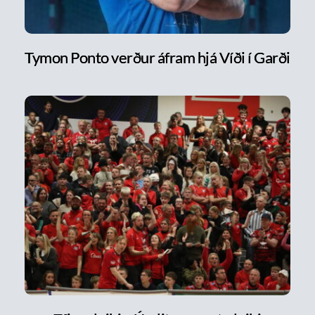
Tymon Ponto verður áfram hjá Víði í Garði