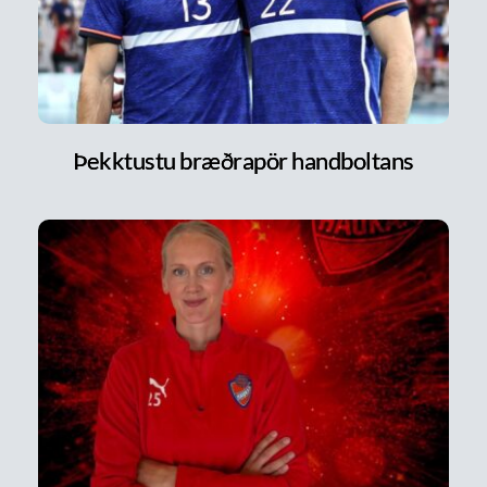
Þekktustu bræðrapör handboltans