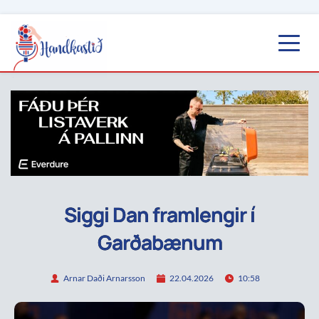
Siggi Dan framlengir í
Garðabænum
Arnar Daði Arnarsson
22.04.2026
10:58