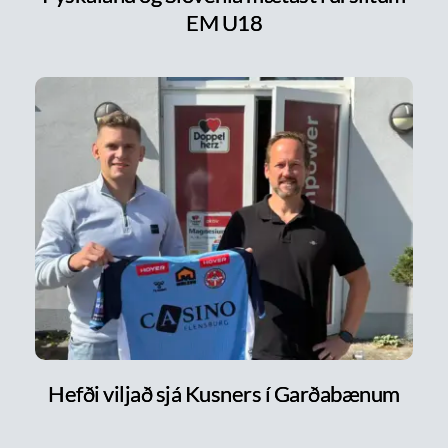
EM U18
Hefði viljað sjá Kusners í Garðabænum