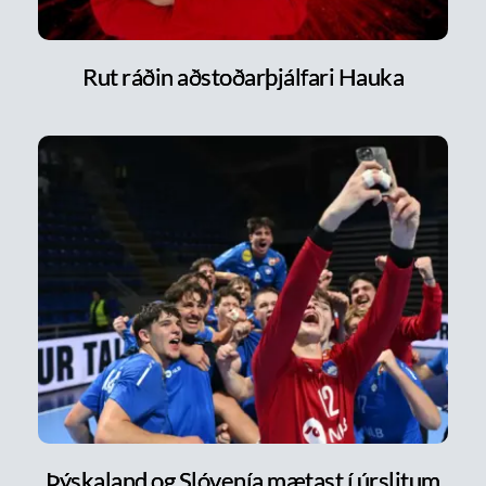
Rut ráðin aðstoðarþjálfari Hauka
Þýskaland og Slóvenía mætast í úrslitum