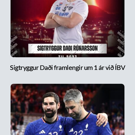
Sigtryggur Daði framlengir um 1 ár við ÍBV