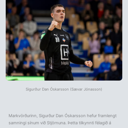
Sigurður Dan Óskarsson (Sævar Jónasson)
Markvörðurinn, Sigurður Dan Óskarsson hefur framlengt
samningi sínum við Stjörnuna. Þetta tilkynnti félagið á