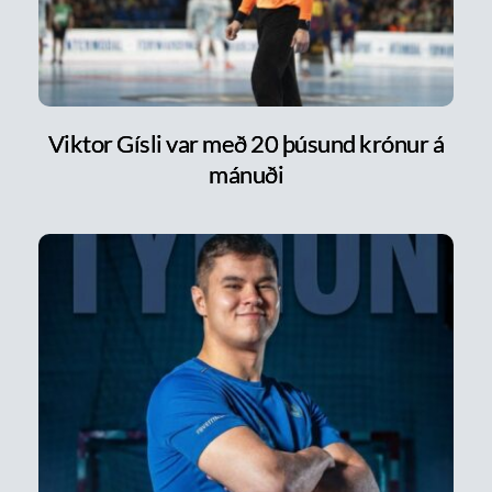
Viktor Gísli var með 20 þúsund krónur á
mánuði