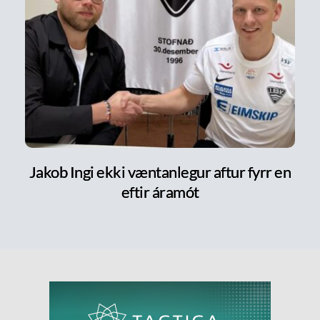
Jakob Ingi ekki væntanlegur aftur fyrr en
eftir áramót