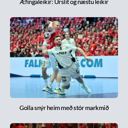
Æfingaleikir: Úrslit og næstu leikir
Golla snýr heim með stór markmið