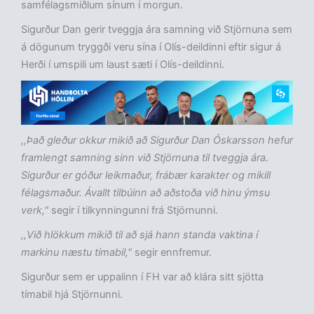
samfélagsmiðlum sínum í morgun.
Sigurður Dan gerir tveggja ára samning við Stjörnuna sem
á dögunum tryggði veru sína í Olís-deildinni eftir sigur á
Herði í umspili um laust sæti í Olís-deildinni.
,,Það gleður okkur mikið að Sigurður Dan Óskarsson hefur
framlengt samning sinn við Stjörnuna til tveggja ára.
Sigurður er góður leikmaður, frábær karakter og mikill
félagsmaður. Ávallt tilbúinn að aðstoða við hinu ýmsu
verk,"
segir í tilkynningunni frá Stjörnunni.
,,Við hlökkum mikið til að sjá hann standa vaktina í
markinu næstu tímabil,"
segir ennfremur.
Sigurður sem er uppalinn í FH var að klára sitt sjötta
tímabil hjá Stjörnunni.