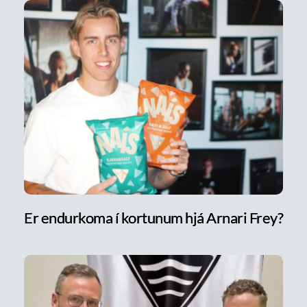
Er endurkoma í kortunum hjá Arnari Frey?