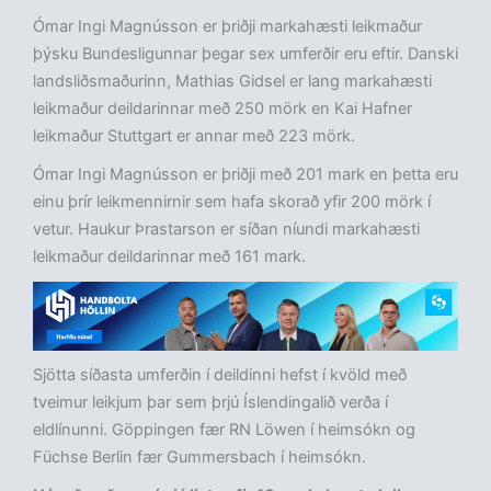
Ómar Ingi Magnússon er þriðji markahæsti leikmaður
þýsku Bundesligunnar þegar sex umferðir eru eftir. Danski
landsliðsmaðurinn, Mathias Gidsel er lang markahæsti
leikmaður deildarinnar með 250 mörk en Kai Hafner
leikmaður Stuttgart er annar með 223 mörk.
Ómar Ingi Magnússon er þriðji með 201 mark en þetta eru
einu þrír leikmennirnir sem hafa skorað yfir 200 mörk í
vetur. Haukur Þrastarson er síðan níundi markahæsti
leikmaður deildarinnar með 161 mark.
Sjötta síðasta umferðin í deildinni hefst í kvöld með
tveimur leikjum þar sem þrjú Íslendingalið verða í
eldlínunni. Göppingen fær RN Löwen í heimsókn og
Füchse Berlin fær Gummersbach í heimsókn.