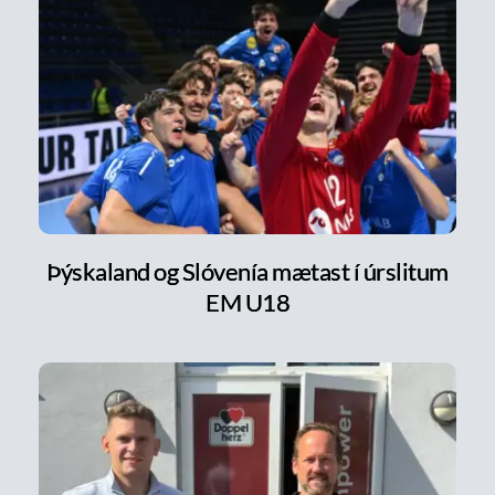
Þýskaland og Slóvenía mætast í úrslitum
EM U18