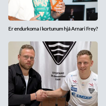
Er endurkoma í kortunum hjá Arnari Frey?