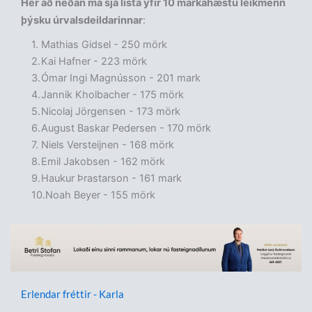
Hér að neðan má sjá lista yfir 10 markahæstu leikmenn
þýsku úrvalsdeildarinnar
:
Mathias Gidsel - 250 mörk
Kai Hafner - 223 mörk
Ómar Ingi Magnússon - 201 mark
Jannik Kholbacher - 175 mörk
Nicolaj Jörgensen - 173 mörk
August Baskar Pedersen - 170 mörk
Niels Versteijnen - 168 mörk
Emil Jakobsen - 162 mörk
Haukur Þrastarson - 161 mark
Noah Beyer - 155 mörk
Erlendar fréttir - Karla