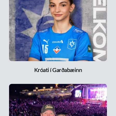
Króati í Garðabæinn