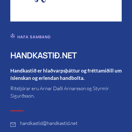
HAFA SAMBAND
HANDKASTIÐ.NET
Handkastið er hlaðvarpsþáttur og fréttamiðill um
íslenskan og erlendan handbolta.
Ritstjórar eru Arnar Daði Arnarsson og Styrmir
Sigurðsson.
handkastid
@handkastid.net