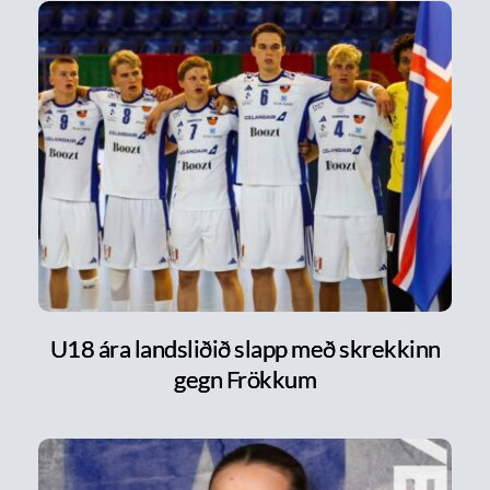
U18 ára landsliðið slapp með skrekkinn
gegn Frökkum