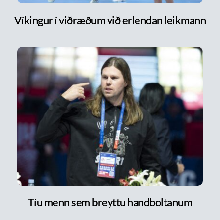
Víkingur í viðræðum við erlendan leikmann
Tíu menn sem breyttu handboltanum