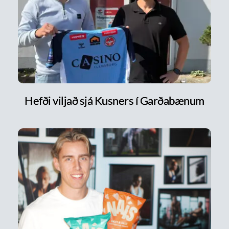
Hefði viljað sjá Kusners í Garðabænum