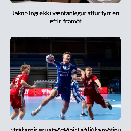
Jakob Ingi ekki væntanlegur aftur fyrr en
eftir áramót
Strákarnir eru staðráðnir í að ljúka mótinu