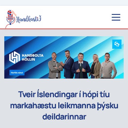
Tveir Íslendingar í hópi tíu
markahæstu leikmanna þýsku
deildarinnar