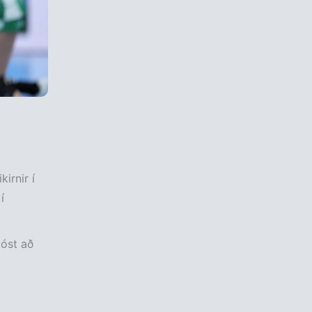
irnir í
í
jóst að