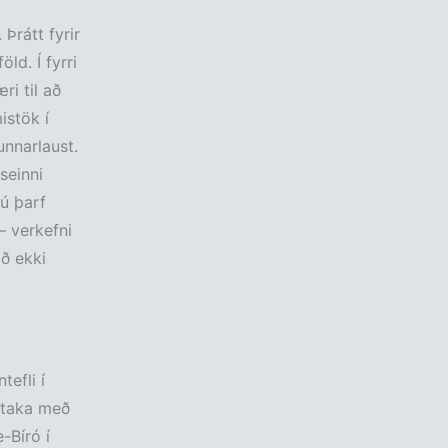
Þrátt fyrir
ld. Í fyrri
ri til að
istök í
unnarlaust.
seinni
ú þarf
– verkefni
ið ekki
tefli í
ð taka með
-Bíró í