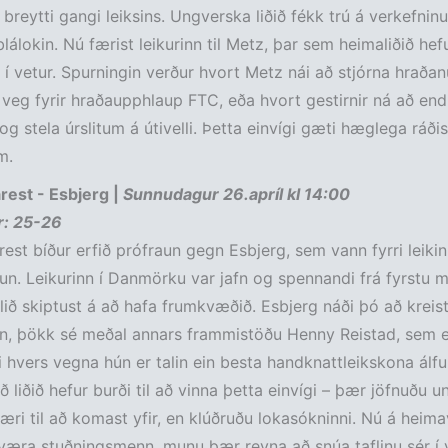
breytti gangi leiksins. Ungverska liðið fékk trú á verkefnin
blálokin. Nú færist leikurinn til Metz, þar sem heimaliðið hef
t í vetur. Spurningin verður hvort Metz nái að stjórna hraða
veg fyrir hraðaupphlaup FTC, eða hvort gestirnir ná að en
og stela úrslitum á útivelli. Þetta einvígi gæti hæglega ráði
m.
est - Esbjerg |
Sunnudagur 26.apríl kl 14:00
ur: 25-26
st bíður erfið prófraun gegn Esbjerg, sem vann fyrri leiki
n. Leikurinn í Danmörku var jafn og spennandi frá fyrstu m
ið skiptust á að hafa frumkvæðið. Esbjerg náði þó að kreis
kin, þökk sé meðal annars frammistöðu Henny Reistad, sem 
i hvers vegna hún er talin ein besta handknattleikskona álf
 liðið hefur burði til að vinna þetta einvígi – þær jöfnuðu un
æri til að komast yfir, en klúðruðu lokasókninni. Nú á heimave
æra stuðningsmenn, munu þær reyna að snúa taflinu sér í vi