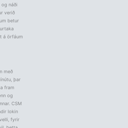
u og náði
ur verið
num betur
durtaka
st á örfáum
nn með
ínútu, þar
ta fram
enn og
unnar. CSM
dir lokin
lli, fyrir
l. Þetta