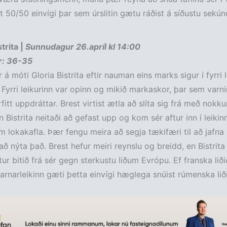
kt 50/50 einvígi þar sem úrslitin gætu ráðist á síðustu sekú
trita |
Sunnudagur 26.apríl kl 14:00
ur: 36-35
 á móti Gloria Bistrita eftir nauman eins marks sigur í fyrri 
 Fyrri leikurinn var opinn og mikið markaskor, þar sem varn
rfitt uppdráttar. Brest virtist ætla að slíta sig frá með nokk
en Bistrita neitaði að gefast upp og kom sér aftur inn í leiki
m lokakafla. Þær fengu meira að segja tækifæri til að jafna í
að nýta það. Brest hefur meiri reynslu og breidd, en Bistrita
etur bitið frá sér gegn sterkustu liðum Evrópu. Ef franska lið
arnarleikinn gæti þetta einvígi hæglega snúist rúmenska liðin