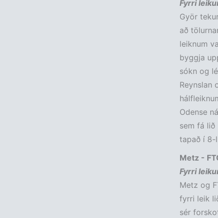
Fyrri leik
Györ tekur
að tölurna
leiknum va
byggja upp
sókn og lé
Reynslan o
hálfleiknu
Odense nán
sem fá lið
tapað í 8-l
Metz - FT
Fyrri leik
Metz og FT
fyrri leik
sér forsko