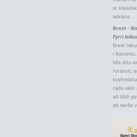
er klassís
leiksins.
Brest - Bis
Fyrri leik
Brest tekur
í Rúmeníu.
liða áttu e
forskoti, 
kraftmiklu
náðu ekki 
að liðið g
að herða v