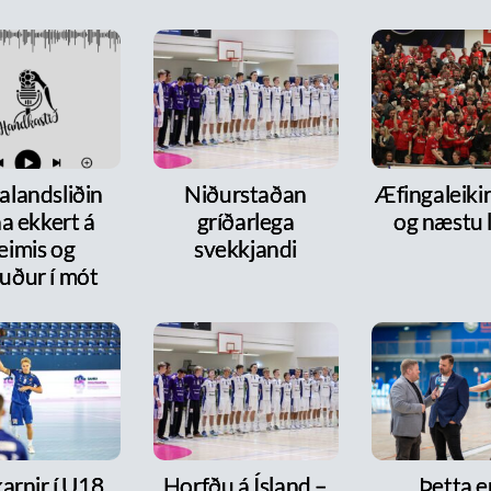
alandsliðin
Niðurstaðan
Æfingaleikir:
a ekkert á
gríðarlega
og næstu l
eimis og
svekkjandi
uður í mót
arnir í U18
Horfðu á Ísland –
Þetta e