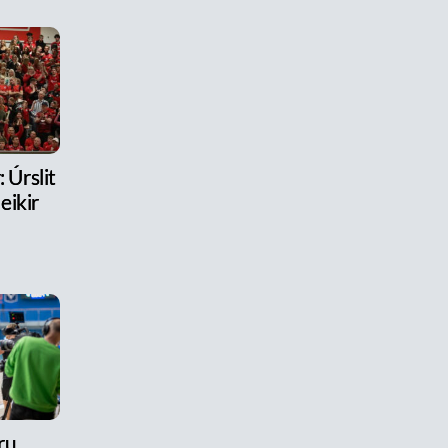
 Úrslit
eikir
ru