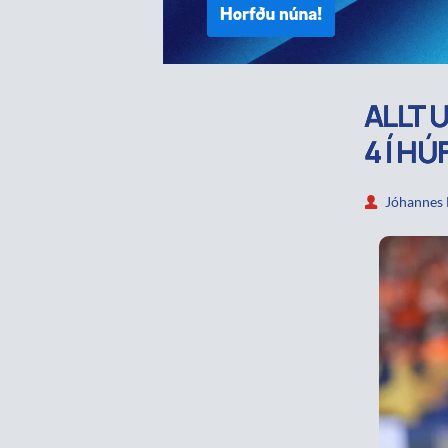
ALLT U
4 Í HÚF
Jóhannes 