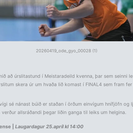
20260419_ode_gyo_00028 (1)
ið að úrslitastund í Meistaradeild kvenna, þar sem seinni leik
úrslitum skera úr um hvaða lið komast í FINAL4 sem fram fer 
nvígi sé nánast búið er staðan í örðum einvígum hnífjöfn og l
 verður allsráðandi þegar liðin ganga til leiks um helgina.
ense |
Laugardagur 25.apríl kl 14:00