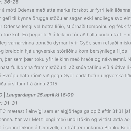
ur: 36-28
 á móti Odense með átta marka forskot úr fyrri leik liðanna. 
r gefi til kynna örugga stöðu er sagan ekki endilega svo einfö
r Odense lengi vel betra liðið, stjórnaði tempóinu og fékk fæ
 forskot. En þegar leið á leikinn fór að halla undan fæti – m
leg varnarvinna opnuðu dyrnar fyrir Györ, sem refsaði misk
g breiddin hjá ungverska stórliðinu kom bersýnilega í ljós í 
m, þar sem þær tóku yfir leikinn með hraða og nákvæmni. N
ast fullkomna frammistöðu til að snúa taflinu við á útivelli 
 í Evrópu hafa ráðið við gegn Györ enda hefur ungverska lið
iða úrslitum frá árinu 2015.
C |
Laugardagur 25.apríl kl 16:00
ur: 31-31
C mætast í einvígi sem er algjörlega galopið eftir 31:31 jafn
 liðanna. Þar var Metz lengi með undirtökin og virtist ætla a
t í seinni leikinn á heimvelli, en frábær innkoma Blönku Böde