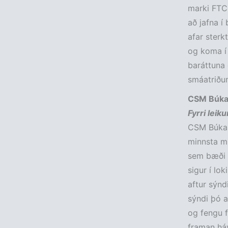
marki FTC 
að jafna í 
afar sterk
og koma í 
baráttuna 
smáatriðu
CSM Búkar
Fyrri leik
CSM Búkare
minnsta mu
sem bæði l
sigur í lo
aftur sýnd
sýndi þó að
og fengu f
framan háv