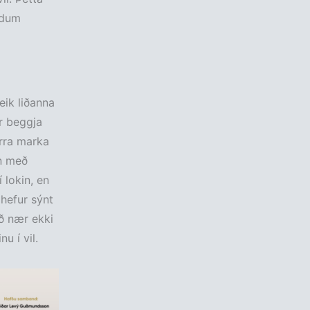
ndum
leik liðanna
ir beggja
urra marka
nn með
 lokin, en
 hefur sýnt
ið nær ekki
u í vil.