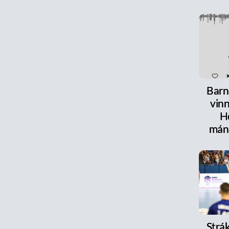
Barn
vinn
H
mán
Strák