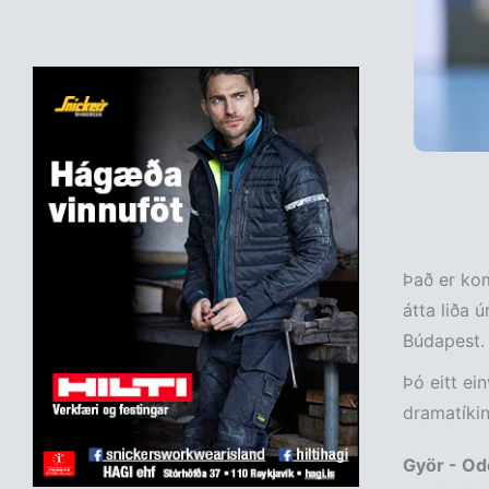
Það er kom
átta liða 
Búdapest.
Þó eitt ei
dramatíkin
Györ - Od