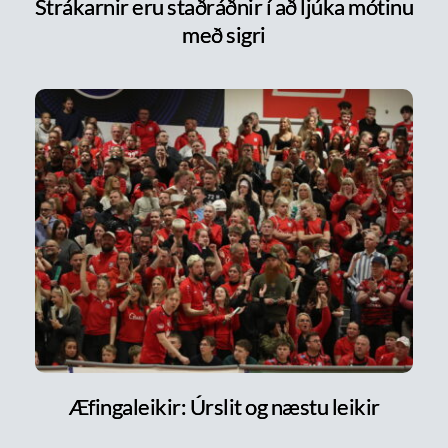
Strákarnir eru staðráðnir í að ljúka mótinu
með sigri
Æfingaleikir: Úrslit og næstu leikir