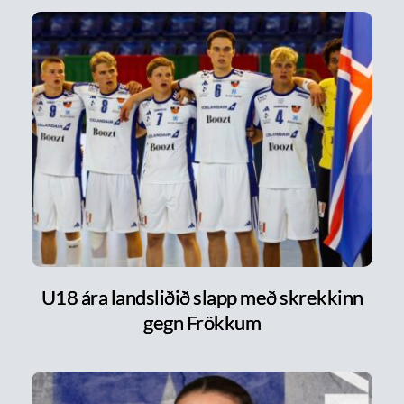
U18 ára landsliðið slapp með skrekkinn
gegn Frökkum