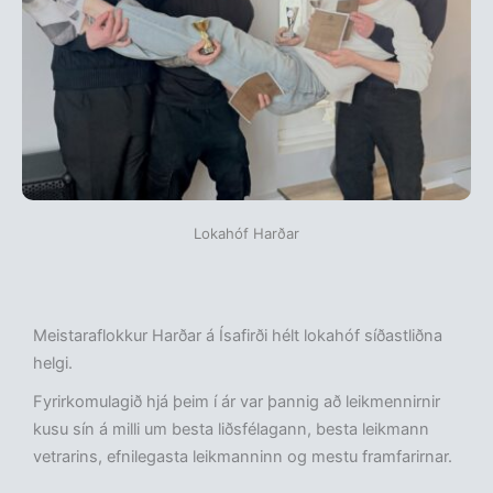
Lokahóf Harðar
Meistaraflokkur Harðar á Ísafirði hélt lokahóf síðastliðna
helgi.
Fyrirkomulagið hjá þeim í ár var þannig að leikmennirnir
kusu sín á milli um besta liðsfélagann, besta leikmann
vetrarins, efnilegasta leikmanninn og mestu framfarirnar.