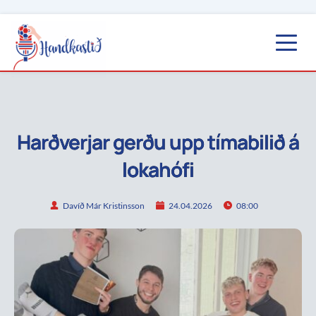
Harðverjar gerðu upp tímabilið á
lokahófi
Davíð Már Kristinsson
24.04.2026
08:00