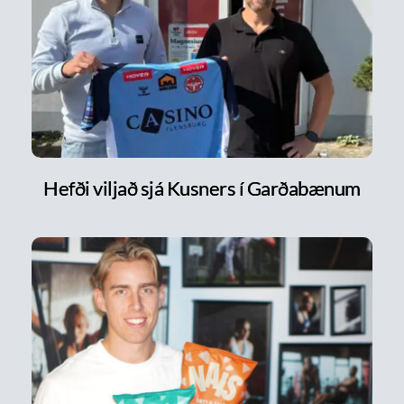
Hefði viljað sjá Kusners í Garðabænum