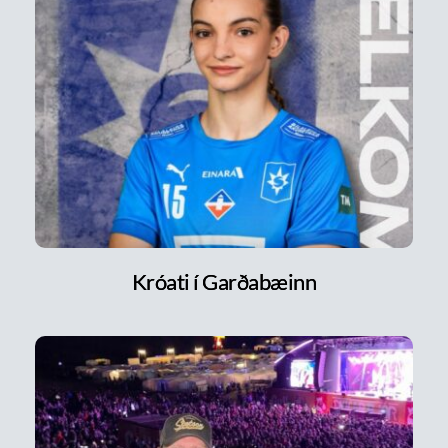
Króati í Garðabæinn