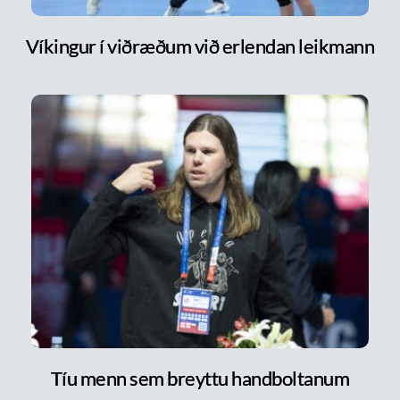
Víkingur í viðræðum við erlendan leikmann
Tíu menn sem breyttu handboltanum