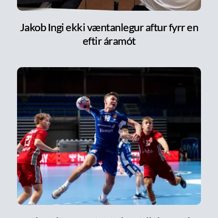
Jakob Ingi ekki væntanlegur aftur fyrr en
eftir áramót