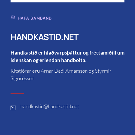
HAFA SAMBAND
HANDKASTIÐ.NET
Handkastið er hlaðvarpsþáttur og fréttamiðill um
íslenskan og erlendan handbolta.
Ritstjórar eru Arnar Daði Arnarsson og Styrmir
Sigurðsson.
handkastid
@handkastid.net