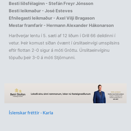
Besti liðsfélaginn - Stefán Freyr Jónsson
Besti leikmaður - José Esteves
Efnilegasti leikmaður - Axel Vilji Bragason
Mestar framfarir - Hermann Alexander
Hákonarson
Harðverjar lentu í 5. sæti af 12 liðum í Grill 66 deildinni í
vetur. Þeir komust síðan óvænt í úrslitaeinvígi umspilsins
eftir flottan 2-0 sigur á móti Gróttu. Úrslitaeinvíginu
töpuðu þeir 3-0 á móti Stjörnunni.
Íslenskar fréttir - Karla