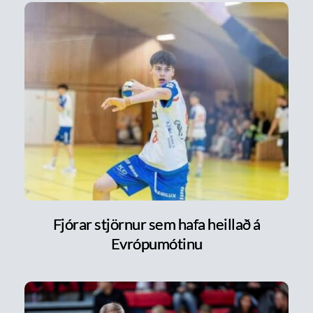
Fjórar stjörnur sem hafa heillað á
Evrópumótinu