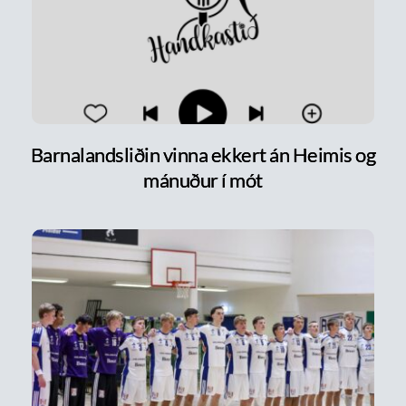
Barnalandsliðin vinna ekkert án Heimis og
mánuður í mót