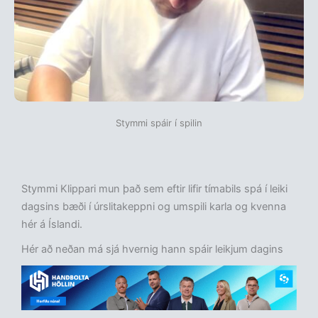
Stymmi spáir í spilin
Stymmi Klippari mun það sem eftir lifir tímabils spá í leiki
dagsins bæði í úrslitakeppni og umspili karla og kvenna
hér á Íslandi.
Hér að neðan má sjá hvernig hann spáir leikjum dagins