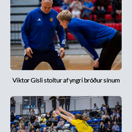
Viktor Gísli stoltur af yngri bróður sínum