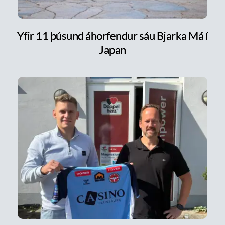
Yfir 11 þúsund áhorfendur sáu Bjarka Má í
Japan