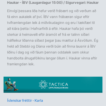
Haukar - ÍBV (Laugardagur 15:00) / Sigurvegari: Haukar
Einvígi þessara liða hefur verið frábært og við verðum að
fá einn aukaleik af því. ÍBV vann frábæran sigur eftir
tvíframlengdan leik á miðvikudaginn og eru í tækifæri til
að klára þetta í Hafnarfirði á eftir. Haukar hafa þó verið
sterkar á heimavelli eftir áramót ef frá er talinn síðari
hálfleikur liðanna síðast þegar þau mættur á Ásvöllum. Ég
held að Stebbi og Díana verði búin að finna lausnir á ÍBV
liðinu í dag og við fáum þennan oddaleik sem okkur
handbolta áhugafólkinu langar öllum í. Haukar vinna eftir
framlengdan leik.
Íslenskar fréttir - Karla