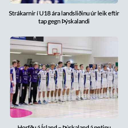
Strákarnir í U18 ára landsliðinu úr leik eftir
tap gegn Þýskalandi
Horfðu á Ísland – Þýskaland á netinu