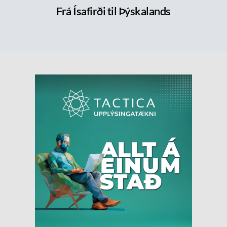
Frá Ísafirði til Þýskalands