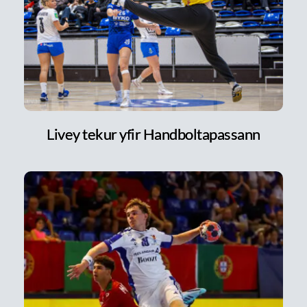
Livey tekur yfir Handboltapassann