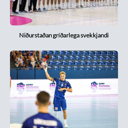
Niðurstaðan gríðarlega svekkjandi