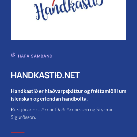
HAFA SAMBAND
HANDKASTIÐ.NET
Handkastið er hlaðvarpsþáttur og fréttamiðill um
íslenskan og erlendan handbolta.
Ritstjórar eru Arnar Daði Arnarsson og Styrmir
Sigurðsson.