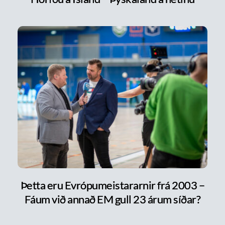
Þetta eru Evrópumeistararnir frá 2003 –
Fáum við annað EM gull 23 árum síðar?