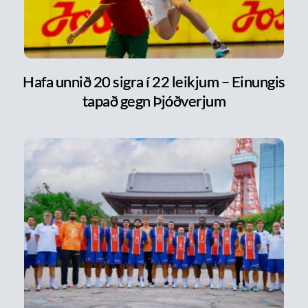
Hafa unnið 20 sigra í 22 leikjum – Einungis
tapað gegn Þjóðverjum