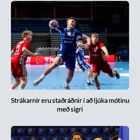
Strákarnir eru staðráðnir í að ljúka mótinu
með sigri