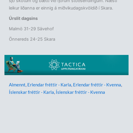
sjö skotum og bætti við fjórum stoðsendingum. Næsti
leikur liðanna er einnig á miðvikudagskvöldið í Skara.
Úrslit dagsins
Malmö 31-29 Sävehof
Önnereds 24-25 Skara
Almennt
,
Erlendar fréttir - Karla
,
Erlendar fréttir - Kvenna
,
Íslenskar fréttir - Karla
,
Íslenskar fréttir - Kvenna