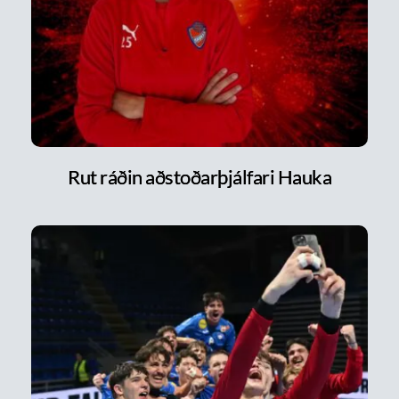
Rut ráðin aðstoðarþjálfari Hauka