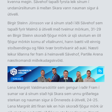
kvenna megin. Sävehof tapaði fyrsta leik sínum í
undanúrslitunum á meðan Skara vann nauman sigur á
útivelli.
Birgir Steinn Jónsson var á sínum stað í liði Sävehof sem
tapaði fyrir Malmö á útivelli með tveimur mörkum, 31-29
en Birgir Steinn skoraði fjögur mörk úr sjö skotum en öll
fjögur mörkin komu af vítalínunni, hann bætti við einnig
stoðsendingu og fékk tvær brottvísanir að auki. Næsti
leikur liðanna fer fram á heimavelli Sävehof, Partille Arena
næstkomandi miðvikudagskvöld.
Lena Margrét Valdimarsdóttir sem gengur í raðir Fram í
sumar var á sínum stað hjá Skara sem unnu gríðarlega
sterkan og nauman sigur á Önnereds á útivelli, 24-25.
Lena Margrét átti fínan leik en hún skoraði fjögur mörk úr