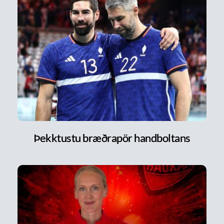
Þekktustu bræðrapör handboltans