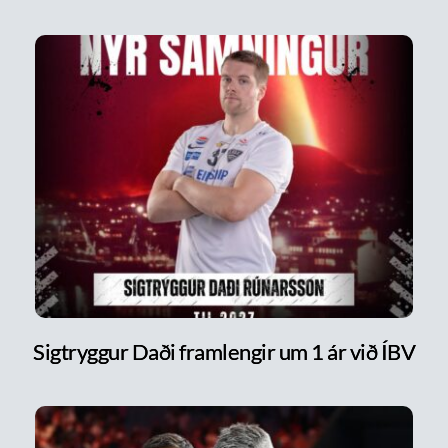
Sigtryggur Daði framlengir um 1 ár við ÍBV