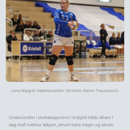
Lena Margrét Valdimarsdóttir ((Kristinn Steinn Traustason))
Undanúrslitin í úrslitakeppninni í Svíþjóð héldu áfram í
dag með tveimur leikjum, einum karla megin og einum