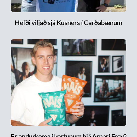
Hefði viljað sjá Kusners í Garðabænum
Er endurkoma í kortunum hjá Arnari Frey?