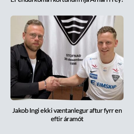
Jakob Ingi ekki væntanlegur aftur fyrr en
eftir áramót