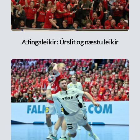
Æfingaleikir: Úrslit og næstu leikir