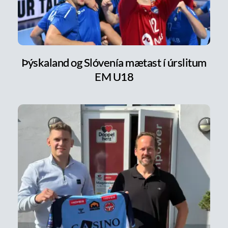
Þýskaland og Slóvenía mætast í úrslitum
EM U18