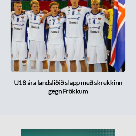
U18 ára landsliðið slapp með skrekkinn
gegn Frökkum