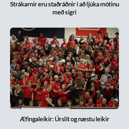
Strákarnir eru staðráðnir í að ljúka mótinu
með sigri
Æfingaleikir: Úrslit og næstu leikir