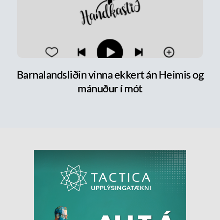
Barnalandsliðin vinna ekkert án Heimis og
mánuður í mót