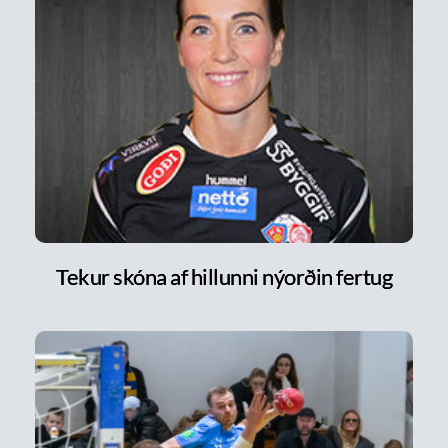
Tekur skóna af hillunni nýorðin fertug