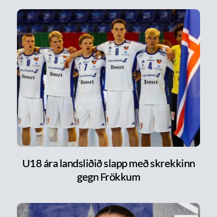
U18 ára landsliðið slapp með skrekkinn
gegn Frökkum