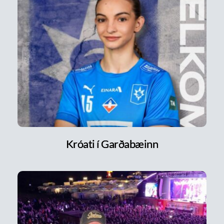
Króati í Garðabæinn