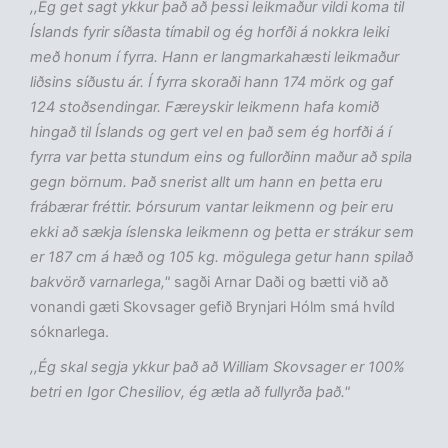
,,Ég get sagt ykkur það að þessi leikmaður vildi koma til
Íslands fyrir síðasta tímabil og ég horfði á nokkra leiki
með honum í fyrra. Hann er langmarkahæsti leikmaður
liðsins síðustu ár. Í fyrra skoraði hann 174 mörk og gaf
124 stoðsendingar. Færeyskir leikmenn hafa komið
hingað til Íslands og gert vel en það sem ég horfði á í
fyrra var þetta stundum eins og fullorðinn maður að spila
gegn börnum. Það snerist allt um hann en þetta eru
frábærar fréttir. Þórsurum vantar leikmenn og þeir eru
ekki að sækja íslenska leikmenn og þetta er strákur sem
er 187 cm á hæð og 105 kg. mögulega getur hann spilað
bakvörð varnarlega,"
sagði Arnar Daði og bætti við að
vonandi gæti Skovsager gefið Brynjari Hólm smá hvíld
sóknarlega.
,,Ég skal segja ykkur það að William Skovsager er 100%
betri en Igor Chesiliov, ég ætla að fullyrða það."