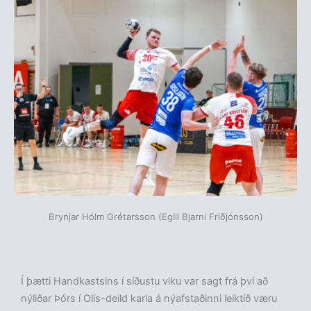
Brynjar Hólm Grétarsson (Egill Bjarni Friðjónsson)
Í þætti Handkastsins í síðustu viku var sagt frá því að
nýliðar Þórs í Olís-deild karla á nýafstaðinni leiktíð væru