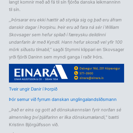
langt komnir með að fá til sín fjórða danska leikmanninn
til sín.
,,Þórsarar eru ekki hættir að styrkja sig og það eru áfram
danskir dagar í Þorpinu. Þeir eru að fara ná sér í William
Skovsager sem hefur spilað í færeysku deildinni
undanfarin ár með Kyndil. Hann hefur skorað vel yfir 100
mörk síðustu tímabil,”
sagði Stymmi klippari en Skovsager
yrði fjórði Daninn sem myndi ganga í raðir Þórs.
Tveir ungir Danir í Þorpið
Þór semur við fyrrum danskan unglingalandsliðsmann
,,Það er eins og gott að dönskukennslan fyrir norðan sé
almennileg því þjálfarinn er líka dönskumælandi,"
bætti
Kristinn Björgúlfsson við.