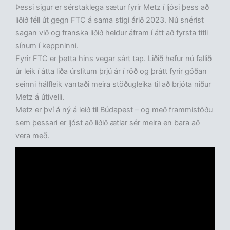
Þessi sigur er sérstaklega sætur fyrir Metz í ljósi þess að
liðið féll út gegn FTC á sama stigi árið 2023. Nú snérist
sagan við og franska liðið heldur áfram í átt að fyrsta titli
sínum í keppninni.
Fyrir FTC er þetta hins vegar sárt tap. Liðið hefur nú fallið
úr leik í átta liða úrslitum þrjú ár í röð og þrátt fyrir góðan
seinni hálfleik vantaði meira stöðugleika til að brjóta niður
Metz á útivelli.
Metz er því á ný á leið til Búdapest – og með frammistöðu
sem þessari er ljóst að liðið ætlar sér meira en bara að
vera með.