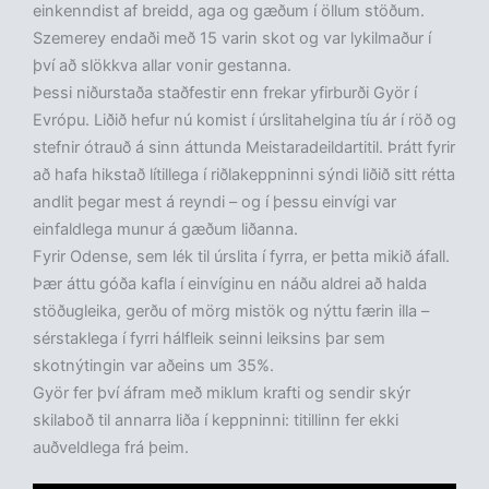
einkenndist af breidd, aga og gæðum í öllum stöðum.
Szemerey endaði með 15 varin skot og var lykilmaður í
því að slökkva allar vonir gestanna.
Þessi niðurstaða staðfestir enn frekar yfirburði Györ í
Evrópu. Liðið hefur nú komist í úrslitahelgina tíu ár í röð og
stefnir ótrauð á sinn áttunda Meistaradeildartitil. Þrátt fyrir
að hafa hikstað lítillega í riðlakeppninni sýndi liðið sitt rétta
andlit þegar mest á reyndi – og í þessu einvígi var
einfaldlega munur á gæðum liðanna.
Fyrir Odense, sem lék til úrslita í fyrra, er þetta mikið áfall.
Þær áttu góða kafla í einvíginu en náðu aldrei að halda
stöðugleika, gerðu of mörg mistök og nýttu færin illa –
sérstaklega í fyrri hálfleik seinni leiksins þar sem
skotnýtingin var aðeins um 35%.
Györ fer því áfram með miklum krafti og sendir skýr
skilaboð til annarra liða í keppninni: titillinn fer ekki
auðveldlega frá þeim.