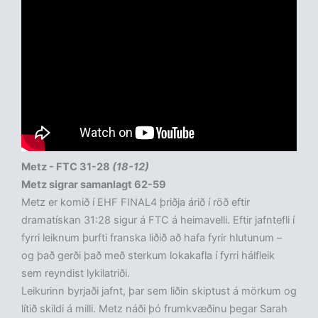
Metz - FTC 31-28
(18-12)
Metz sigrar samanlagt 62-59
Metz er komið í EHF FINAL4 þriðja árið í röð eftir
dramatískan 31:28 sigur á FTC á heimavelli. Eftir jafntefli í
fyrri leiknum þurfti franska liðið að hafa fyrir hlutunum –
og það gerði það með sterkum lokakafla í fyrri hálfleik
sem reyndist lykilatriði.
Leikurinn byrjaði jafnt, þar sem liðin skiptust á mörkum og
lítið skildi á milli. Metz náði þó frumkvæðinu þegar Sarah