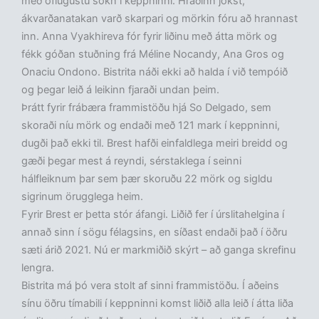
með öflugustu sókn í keppninni. Hraðinn jókst,
ákvarðanatakan varð skarpari og mörkin fóru að hrannast
inn. Anna Vyakhireva fór fyrir liðinu með átta mörk og
fékk góðan stuðning frá Méline Nocandy, Ana Gros og
Onaciu Ondono. Bistrita náði ekki að halda í við tempóið
og þegar leið á leikinn fjaraði undan þeim.
Þrátt fyrir frábæra frammistöðu hjá So Delgado, sem
skoraði níu mörk og endaði með 121 mark í keppninni,
dugði það ekki til. Brest hafði einfaldlega meiri breidd og
gæði þegar mest á reyndi, sérstaklega í seinni
hálfleiknum þar sem þær skoruðu 22 mörk og sigldu
sigrinum örugglega heim.
Fyrir Brest er þetta stór áfangi. Liðið fer í úrslitahelgina í
annað sinn í sögu félagsins, en síðast endaði það í öðru
sæti árið 2021. Nú er markmiðið skýrt – að ganga skrefinu
lengra.
Bistrita má þó vera stolt af sinni frammistöðu. Í aðeins
sínu öðru tímabili í keppninni komst liðið alla leið í átta liða