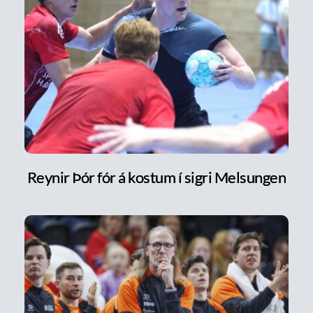
Reynir Þór fór á kostum í sigri Melsungen