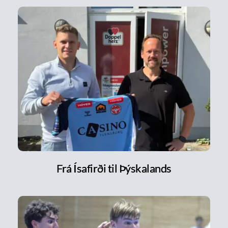
Frá Ísafirði til Þýskalands