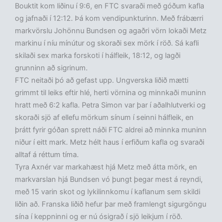
Bouktit kom liðinu í 9:6, en FTC svaraði með góðum kafla
og jafnaði í 12:12. Þá kom vendipunkturinn. Með frábærri
markvörslu Johönnu Bundsen og agaðri vörn lokaði Metz
markinu í níu mínútur og skoraði sex mörk í röð. Sá kafli
skilaði sex marka forskoti í hálfleik, 18:12, og lagði
grunninn að sigrinum.
FTC neitaði þó að gefast upp. Ungverska liðið mætti
grimmt til leiks eftir hlé, herti vörnina og minnkaði muninn
hratt með 6:2 kafla. Petra Simon var þar í aðalhlutverki og
skoraði sjö af ellefu mörkum sínum í seinni hálfleik, en
þrátt fyrir góðan sprett náði FTC aldrei að minnka muninn
niður í eitt mark. Metz hélt haus í erfiðum kafla og svaraði
alltaf á réttum tíma.
Tyra Axnér var markahæst hjá Metz með átta mörk, en
markvarslan hjá Bundsen vó þungt þegar mest á reyndi,
með 15 varin skot og lykilinnkomu í kaflanum sem skildi
liðin að. Franska liðið hefur þar með framlengt sigurgöngu
sína í keppninni og er nú ósigrað í sjö leikjum í röð.