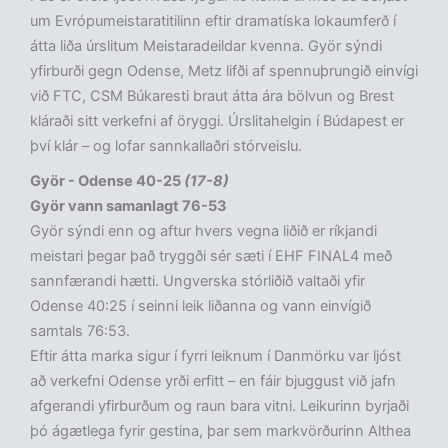
um Evrópumeistaratitilinn eftir dramatíska lokaumferð í
átta liða úrslitum Meistaradeildar kvenna. Györ sýndi
yfirburði gegn Odense, Metz lifði af spennuþrungið einvígi
við FTC, CSM Búkaresti braut átta ára bölvun og Brest
kláraði sitt verkefni af öryggi. Úrslitahelgin í Búdapest er
því klár – og lofar sannkallaðri stórveislu.
Györ - Odense 40-25
(17-8)
Györ vann samanlagt 76-53
Györ sýndi enn og aftur hvers vegna liðið er ríkjandi
meistari þegar það tryggði sér sæti í EHF FINAL4 með
sannfærandi hætti. Ungverska stórliðið valtaði yfir
Odense 40:25 í seinni leik liðanna og vann einvígið
samtals 76:53.
Eftir átta marka sigur í fyrri leiknum í Danmörku var ljóst
að verkefni Odense yrði erfitt – en fáir bjuggust við jafn
afgerandi yfirburðum og raun bara vitni. Leikurinn byrjaði
þó ágætlega fyrir gestina, þar sem markvörðurinn Althea