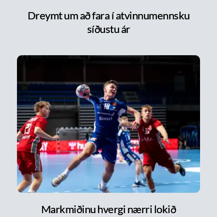
Dreymt um að fara í atvinnumennsku
síðustu ár
Markmiðinu hvergi nærri lokið