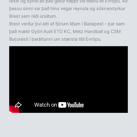
úrslit og sýndi að það getur keppt við bestu lið Evrópu. Að
þessu sinni var það hins vegar reynsla og sóknarstyrkur
Brest sem réði úrslitum.
Brest verður því eitt af fjórum liðum í Búdapest – þar sem
það mætir Györi Audi ETO KC, Metz Handball og CSM
Bucuresti í baráttunni um stærsta titil Evrópu.