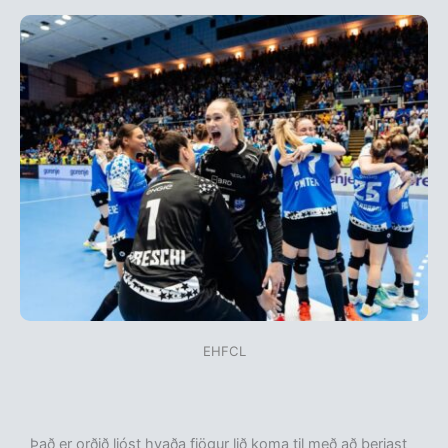
EHFCL
Það er orðið ljóst hvaða fjögur lið koma til með að berjast