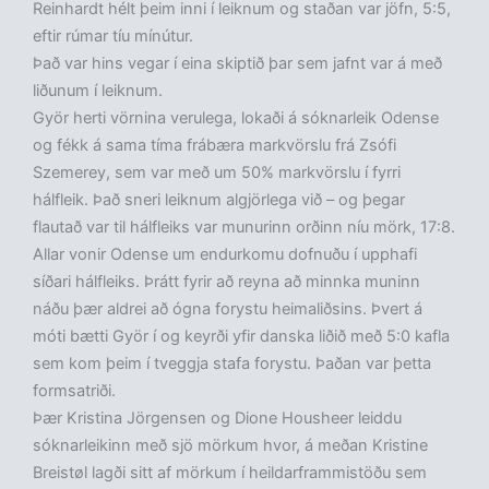
Reinhardt hélt þeim inni í leiknum og staðan var jöfn, 5:5,
eftir rúmar tíu mínútur.
Það var hins vegar í eina skiptið þar sem jafnt var á með
liðunum í leiknum.
Györ herti vörnina verulega, lokaði á sóknarleik Odense
og fékk á sama tíma frábæra markvörslu frá Zsófi
Szemerey, sem var með um 50% markvörslu í fyrri
hálfleik. Það sneri leiknum algjörlega við – og þegar
flautað var til hálfleiks var munurinn orðinn níu mörk, 17:8.
Allar vonir Odense um endurkomu dofnuðu í upphafi
síðari hálfleiks. Þrátt fyrir að reyna að minnka muninn
náðu þær aldrei að ógna forystu heimaliðsins. Þvert á
móti bætti Györ í og keyrði yfir danska liðið með 5:0 kafla
sem kom þeim í tveggja stafa forystu. Þaðan var þetta
formsatriði.
Þær Kristina Jörgensen og Dione Housheer leiddu
sóknarleikinn með sjö mörkum hvor, á meðan Kristine
Breistøl lagði sitt af mörkum í heildarframmistöðu sem