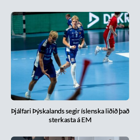
Þjálfari Þýskalands segir íslenska liðið það
sterkasta á EM