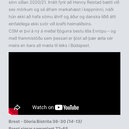
sinn síðan 2020/21. Þrátt fyrir að Henny Reistad bætti við
sex mörkum og sé áfram markahæst í keppninni, náði
hún ekki að hafa sömu áhrif og áður og danska liðið átti
einfaldlega ekki svör við krafti heimaliðsins.
CSM er því á ný á meðal fjögurra bestu liða Evrópu – og
með frammistöðu sem þessari er ljóst að þær ætla sér
meira en bara að mæta til leiks í Búdapest.
Brest - Gloria Bistrita 36-30
(14-13)
Brest sigrar samanlagt 72-65