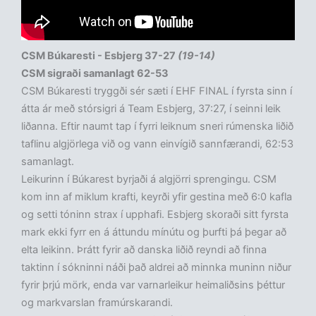
CSM Búkaresti - Esbjerg 37-27
(19-14)
CSM sigraði samanlagt 62-53
CSM Búkaresti tryggði sér sæti í EHF FINAL í fyrsta sinn í
átta ár með stórsigri á Team Esbjerg, 37:27, í seinni leik
liðanna. Eftir naumt tap í fyrri leiknum sneri rúmenska liðið
taflinu algjörlega við og vann einvígið sannfærandi, 62:53
samanlagt.
Leikurinn í Búkarest byrjaði á algjörri sprengingu. CSM
kom inn af miklum krafti, keyrði yfir gestina með 6:0 kafla
og setti tóninn strax í upphafi. Esbjerg skoraði sitt fyrsta
mark ekki fyrr en á áttundu mínútu og þurfti þá þegar að
elta leikinn. Þrátt fyrir að danska liðið reyndi að finna
taktinn í sókninni náði það aldrei að minnka muninn niður
fyrir þrjú mörk, enda var varnarleikur heimaliðsins þéttur
og markvarslan framúrskarandi.