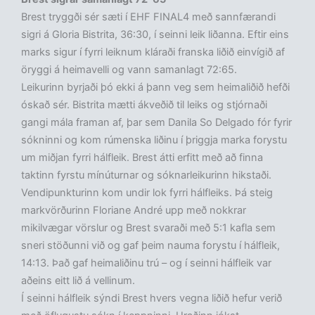
Brest tryggði sér sæti í EHF FINAL4 með sannfærandi
sigri á Gloria Bistrita, 36:30, í seinni leik liðanna. Eftir eins
marks sigur í fyrri leiknum kláraði franska liðið einvígið af
öryggi á heimavelli og vann samanlagt 72:65.
Leikurinn byrjaði þó ekki á þann veg sem heimaliðið hefði
óskað sér. Bistrita mætti ákveðið til leiks og stjórnaði
gangi mála framan af, þar sem Danila So Delgado fór fyrir
sókninni og kom rúmenska liðinu í þriggja marka forystu
um miðjan fyrri hálfleik. Brest átti erfitt með að finna
taktinn fyrstu mínúturnar og sóknarleikurinn hikstaði.
Vendipunkturinn kom undir lok fyrri hálfleiks. Þá steig
markvörðurinn Floriane André upp með nokkrar
mikilvægar vörslur og Brest svaraði með 5:1 kafla sem
sneri stöðunni við og gaf þeim nauma forystu í hálfleik,
14:13. Það gaf heimaliðinu trú – og í seinni hálfleik var
aðeins eitt lið á vellinum.
Í seinni hálfleik sýndi Brest hvers vegna liðið hefur verið