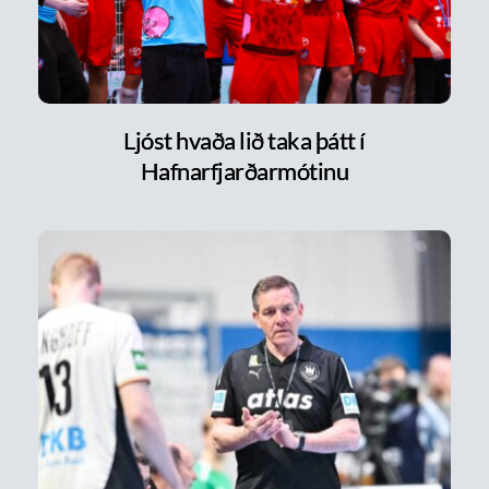
Ljóst hvaða lið taka þátt í
Hafnarfjarðarmótinu