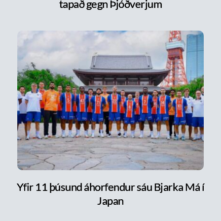
tapað gegn Þjóðverjum
Yfir 11 þúsund áhorfendur sáu Bjarka Má í
Japan