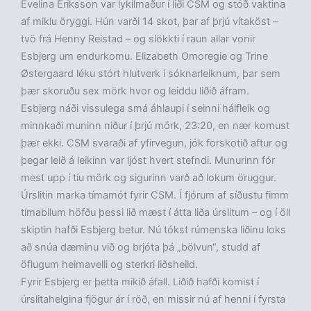
Evelina Eriksson var lykilmaður í liði CSM og stóð vaktina
af miklu öryggi. Hún varði 14 skot, þar af þrjú vítaköst –
tvö frá Henny Reistad – og slökkti í raun allar vonir
Esbjerg um endurkomu. Elizabeth Omoregie og Trine
Østergaard léku stórt hlutverk í sóknarleiknum, þar sem
þær skoruðu sex mörk hvor og leiddu liðið áfram.
Esbjerg náði vissulega smá áhlaupi í seinni hálfleik og
minnkaði muninn niður í þrjú mörk, 23:20, en nær komust
þær ekki. CSM svaraði af yfirvegun, jók forskotið aftur og
þegar leið á leikinn var ljóst hvert stefndi. Munurinn fór
mest upp í tíu mörk og sigurinn varð að lokum öruggur.
Úrslitin marka tímamót fyrir CSM. Í fjórum af síðustu fimm
tímabilum höfðu þessi lið mæst í átta liða úrslitum – og í öll
skiptin hafði Esbjerg betur. Nú tókst rúmenska liðinu loks
að snúa dæminu við og brjóta þá „bölvun“, studd af
öflugum heimavelli og sterkri liðsheild.
Fyrir Esbjerg er þetta mikið áfall. Liðið hafði komist í
úrslitahelgina fjögur ár í röð, en missir nú af henni í fyrsta