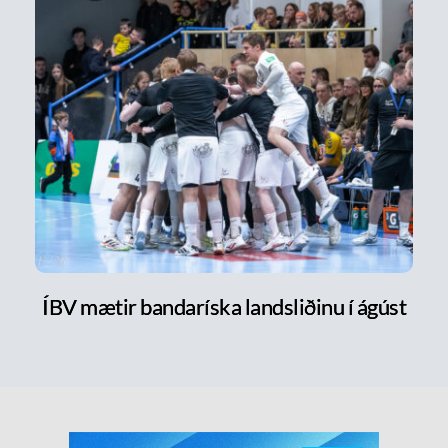
ÍBV mætir bandaríska landsliðinu í ágúst